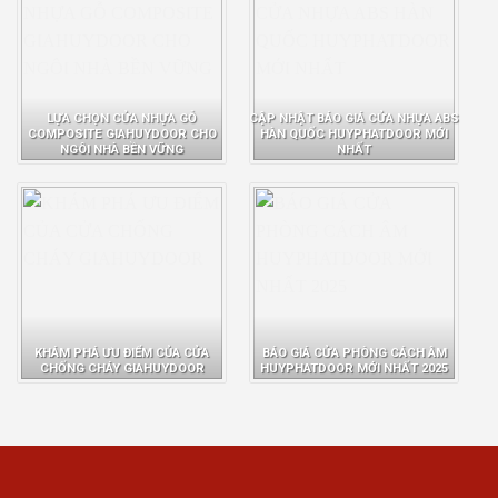
LỰA CHỌN CỬA NHỰA GỖ
CẬP NHẬT BÁO GIÁ CỬA NHỰA ABS
COMPOSITE GIAHUYDOOR CHO
HÀN QUỐC HUYPHATDOOR MỚI
NGÔI NHÀ BỀN VỮNG
NHẤT
KHÁM PHÁ ƯU ĐIỂM CỦA CỬA
BÁO GIÁ CỬA PHÒNG CÁCH ÂM
CHỐNG CHÁY GIAHUYDOOR
HUYPHATDOOR MỚI NHẤT 2025