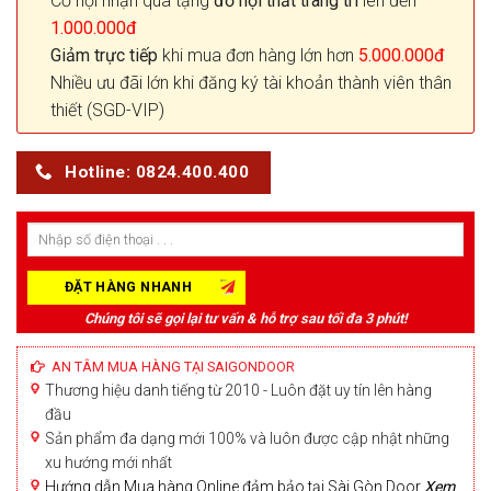
Cơ hội nhận quà tặng
đồ nội thất trang trí
lên đến
1.000.000đ
Giảm trực tiếp
khi mua đơn hàng lớn hơn
5.000.000đ
Nhiều ưu đãi lớn khi đăng ký tài khoản thành viên thân
thiết (SGD-VIP)
Hotline: 0824.400.400
Chúng tôi sẽ gọi lại tư vấn & hỗ trợ sau tối đa 3 phút!
AN TÂM MUA HÀNG TẠI SAIGONDOOR
Thương hiệu danh tiếng từ 2010 - Luôn đặt uy tín lên hàng
đầu
Sản phẩm đa dạng mới 100% và luôn được cập nhật những
xu hướng mới nhất
Hướng dẫn Mua hàng Online đảm bảo tại Sài Gòn Door
Xem