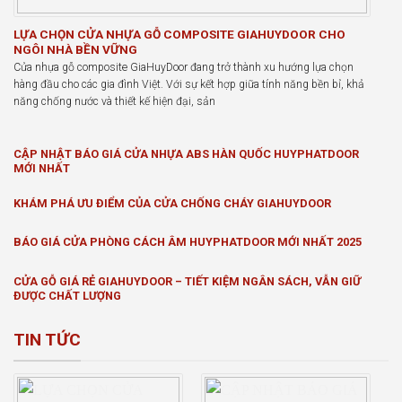
LỰA CHỌN CỬA NHỰA GỖ COMPOSITE GIAHUYDOOR CHO
NGÔI NHÀ BỀN VỮNG
Cửa nhựa gỗ composite GiaHuyDoor đang trở thành xu hướng lựa chọn
hàng đầu cho các gia đình Việt. Với sự kết hợp giữa tính năng bền bỉ, khả
năng chống nước và thiết kế hiện đại, sản
CẬP NHẬT BÁO GIÁ CỬA NHỰA ABS HÀN QUỐC HUYPHATDOOR
MỚI NHẤT
KHÁM PHÁ ƯU ĐIỂM CỦA CỬA CHỐNG CHÁY GIAHUYDOOR
BÁO GIÁ CỬA PHÒNG CÁCH ÂM HUYPHATDOOR MỚI NHẤT 2025
CỬA GỖ GIÁ RẺ GIAHUYDOOR – TIẾT KIỆM NGÂN SÁCH, VẪN GIỮ
ĐƯỢC CHẤT LƯỢNG
TIN TỨC