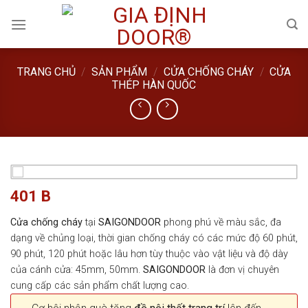
Skip
to
content
TRANG CHỦ
/
SẢN PHẨM
/
CỬA CHỐNG CHÁY
/
CỬA
THÉP HÀN QUỐC
401 B
Cửa chống cháy
tại
SAIGONDOOR
phong phú về màu sắc, đa
dạng về chủng loại, thời gian chống cháy có các mức độ 60 phút,
90 phút, 120 phút hoặc lâu hơn tùy thuộc vào vật liệu và độ dày
của cánh cửa: 45mm, 50mm.
SAIGONDOOR
là đơn vị chuyên
cung cấp các sản phẩm chất lượng cao.