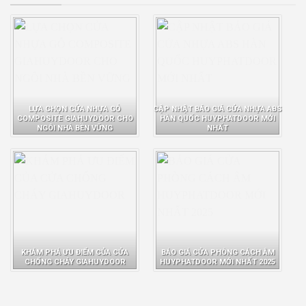
LỰA CHỌN CỬA NHỰA GỖ
CẬP NHẬT BÁO GIÁ CỬA NHỰA ABS
COMPOSITE GIAHUYDOOR CHO
HÀN QUỐC HUYPHATDOOR MỚI
NGÔI NHÀ BỀN VỮNG
NHẤT
KHÁM PHÁ ƯU ĐIỂM CỦA CỬA
BÁO GIÁ CỬA PHÒNG CÁCH ÂM
CHỐNG CHÁY GIAHUYDOOR
HUYPHATDOOR MỚI NHẤT 2025