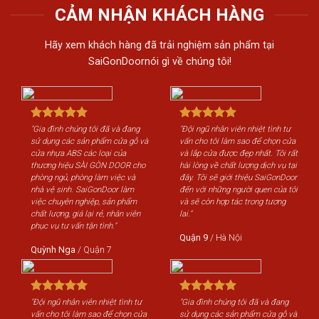
CẢM NHẬN KHÁCH HÀNG
Hãy xem khách hàng đã trải nghiệm sản phẩm tại
SaiGonDoornói gì về chúng tôi!
"Gia đình chúng tôi đã và đang
"Đội ngũ nhân viên nhiệt tình tư
"Gi
sử dụng các sản phẩm cửa gỗ và
vấn cho tôi làm sao để chọn cửa
sử 
cửa nhựa ABS các loại của
và lắp cửa được đẹp nhất. Tôi rất
cửa
thương hiệu SÀI GÒN DOOR cho
hài lòng về chất lượng dịch vụ tại
th
phòng ngủ, phòng làm việc và
đây. Tôi sẽ giới thiệu SaiGonDoor
phò
nhà vệ sinh. SaiGonDoor làm
đến với những người quen của tôi
nhà
việc chuyên nghiệp, sản phẩm
và sẽ còn hợp tác trong tương
việ
chất lượng, giá lại rẻ, nhân viên
lai."
chấ
phục vụ tư vấn tận tình."
phụ
Quận 9
/
Hà Nội
Quỳnh Nga
/
Quận 7
Qu
"Đội ngũ nhân viên nhiệt tình tư
"Gia đình chúng tôi đã và đang
"Độ
vấn cho tôi làm sao để chọn cửa
sử dụng các sản phẩm cửa gỗ và
vấn