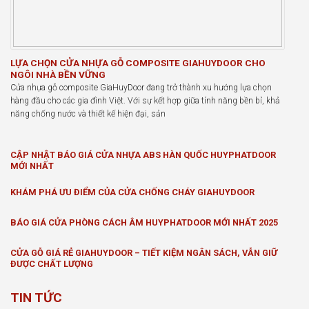
LỰA CHỌN CỬA NHỰA GỖ COMPOSITE GIAHUYDOOR CHO
NGÔI NHÀ BỀN VỮNG
Cửa nhựa gỗ composite GiaHuyDoor đang trở thành xu hướng lựa chọn
hàng đầu cho các gia đình Việt. Với sự kết hợp giữa tính năng bền bỉ, khả
năng chống nước và thiết kế hiện đại, sản
CẬP NHẬT BÁO GIÁ CỬA NHỰA ABS HÀN QUỐC HUYPHATDOOR
MỚI NHẤT
KHÁM PHÁ ƯU ĐIỂM CỦA CỬA CHỐNG CHÁY GIAHUYDOOR
BÁO GIÁ CỬA PHÒNG CÁCH ÂM HUYPHATDOOR MỚI NHẤT 2025
CỬA GỖ GIÁ RẺ GIAHUYDOOR – TIẾT KIỆM NGÂN SÁCH, VẪN GIỮ
ĐƯỢC CHẤT LƯỢNG
TIN TỨC