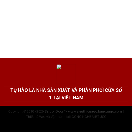
TỰ HÀO LÀ NHÀ SẢN XUẤT VÀ PHÂN PHỐI CỬA SỐ
1 TẠI VIỆT NAM
Copyright © 2010 - 2026
SaigonDoor™ - www.sieuthicuago.bancuago.com
|
Thiết kế Web và Vận hành bởi CONG NGHE VIET JSC