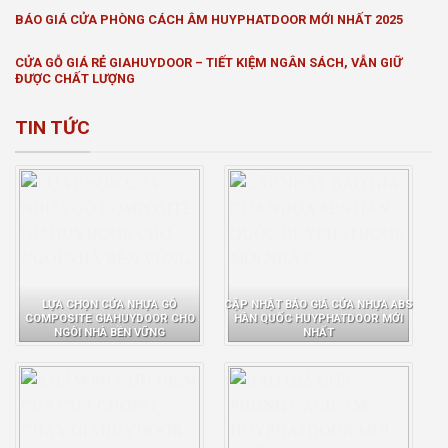
BÁO GIÁ CỬA PHÒNG CÁCH ÂM HUYPHATDOOR MỚI NHẤT 2025
CỬA GỖ GIÁ RẺ GIAHUYDOOR – TIẾT KIỆM NGÂN SÁCH, VẪN GIỮ
ĐƯỢC CHẤT LƯỢNG
TIN TỨC
LỰA CHỌN CỬA NHỰA GỖ
CẬP NHẬT BÁO GIÁ CỬA NHỰA ABS
COMPOSITE GIAHUYDOOR CHO
HÀN QUỐC HUYPHATDOOR MỚI
NGÔI NHÀ BỀN VỮNG
NHẤT