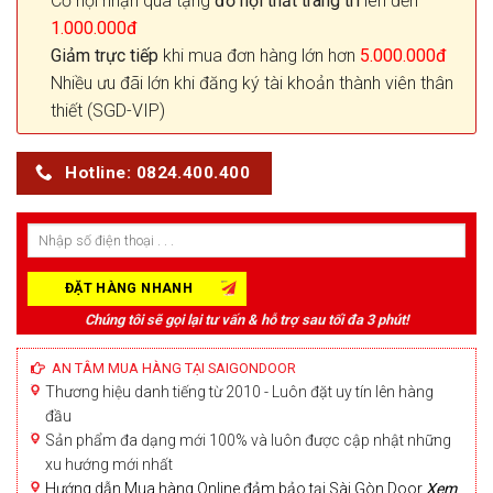
Cơ hội nhận quà tặng
đồ nội thất trang trí
lên đến
1.000.000đ
Giảm trực tiếp
khi mua đơn hàng lớn hơn
5.000.000đ
Nhiều ưu đãi lớn khi đăng ký tài khoản thành viên thân
thiết (SGD-VIP)
Hotline: 0824.400.400
Chúng tôi sẽ gọi lại tư vấn & hỗ trợ sau tối đa 3 phút!
AN TÂM MUA HÀNG TẠI SAIGONDOOR
Thương hiệu danh tiếng từ 2010 - Luôn đặt uy tín lên hàng
đầu
Sản phẩm đa dạng mới 100% và luôn được cập nhật những
xu hướng mới nhất
Hướng dẫn Mua hàng Online đảm bảo tại Sài Gòn Door
Xem