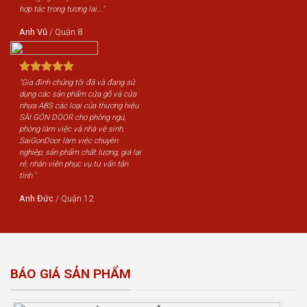
hợp tác trong tương lai..."
Anh Vũ
/
Quận 8
"Gia đình chúng tôi đã và đang sử
dụng các sản phẩm cửa gỗ và cửa
nhựa ABS các loại của thương hiệu
SÀI GÒN DOOR cho phòng ngủ,
phòng làm việc và nhà vệ sinh.
SaiGonDoor làm việc chuyên
nghiệp, sản phẩm chất lượng, giá lại
rẻ, nhân viên phục vụ tư vấn tận
tình."
Anh Đức
/
Quận 12
BÁO GIÁ SẢN PHẨM