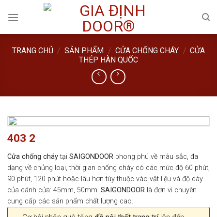
Skip
to
content
TRANG CHỦ
/
SẢN PHẨM
/
CỬA CHỐNG CHÁY
/
CỬA
THÉP HÀN QUỐC
403 2
Cửa chống cháy
tại
SAIGONDOOR
phong phú về màu sắc, đa
dạng về chủng loại, thời gian chống cháy có các mức độ 60 phút,
90 phút, 120 phút hoặc lâu hơn tùy thuộc vào vật liệu và độ dày
của cánh cửa: 45mm, 50mm.
SAIGONDOOR
là đơn vị chuyên
cung cấp các sản phẩm chất lượng cao.