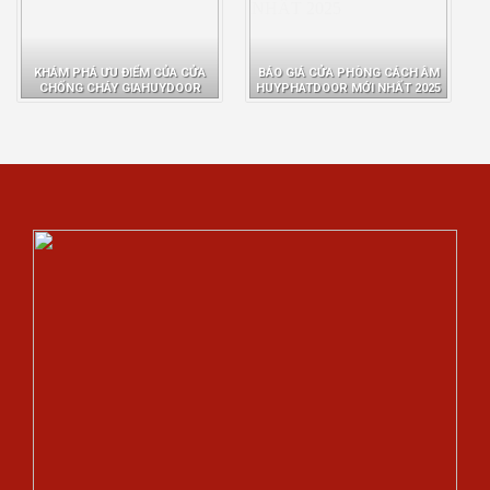
KHÁM PHÁ ƯU ĐIỂM CỦA CỬA
BÁO GIÁ CỬA PHÒNG CÁCH ÂM
CHỐNG CHÁY GIAHUYDOOR
HUYPHATDOOR MỚI NHẤT 2025