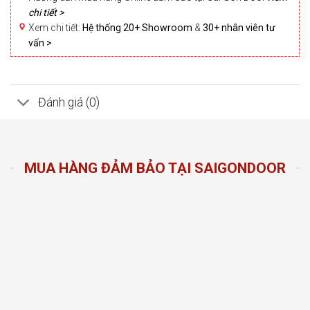
chi tiết >
Xem chi tiết:
Hệ thống 20+ Showroom
&
30+ nhân viên tư
vấn >
Đánh giá (0)
MUA HÀNG ĐẢM BẢO TẠI SAIGONDOOR
n Door
ng sản
n hàng
đầu
oom và
 dáng,
m được