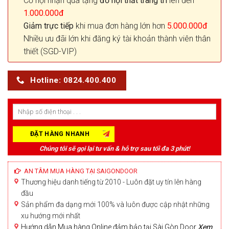
Cơ hội nhận quà tặng
đồ nội thất trang trí
lên đến
1.000.000đ
Giảm trực tiếp
khi mua đơn hàng lớn hơn
5.000.000đ
Nhiều ưu đãi lớn khi đăng ký tài khoản thành viên thân
thiết (SGD-VIP)
Hotline: 0824.400.400
Chúng tôi sẽ gọi lại tư vấn & hỗ trợ sau tối đa 3 phút!
AN TÂM MUA HÀNG TẠI SAIGONDOOR
Thương hiệu danh tiếng từ 2010 - Luôn đặt uy tín lên hàng
đầu
Sản phẩm đa dạng mới 100% và luôn được cập nhật những
xu hướng mới nhất
Hướng dẫn Mua hàng Online đảm bảo tại Sài Gòn Door
Xem