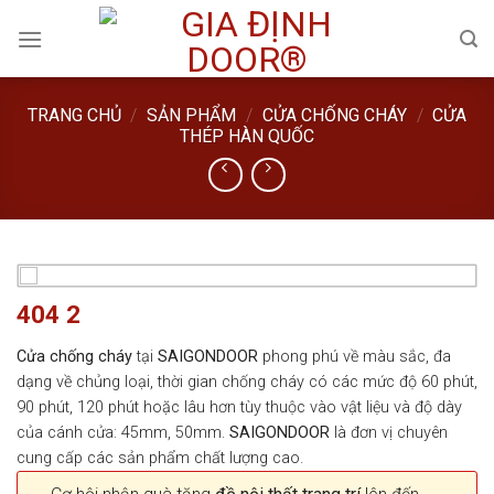
Skip
to
content
TRANG CHỦ
/
SẢN PHẨM
/
CỬA CHỐNG CHÁY
/
CỬA
THÉP HÀN QUỐC
404 2
Cửa chống cháy
tại
SAIGONDOOR
phong phú về màu sắc, đa
dạng về chủng loại, thời gian chống cháy có các mức độ 60 phút,
90 phút, 120 phút hoặc lâu hơn tùy thuộc vào vật liệu và độ dày
của cánh cửa: 45mm, 50mm.
SAIGONDOOR
là đơn vị chuyên
cung cấp các sản phẩm chất lượng cao.