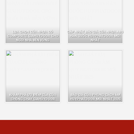
LỰA CHỌN CỬA NHỰA GỖ
CẬP NHẬT BÁO GIÁ CỬA NHỰA ABS
COMPOSITE GIAHUYDOOR CHO
HÀN QUỐC HUYPHATDOOR MỚI
NGÔI NHÀ BỀN VỮNG
NHẤT
KHÁM PHÁ ƯU ĐIỂM CỦA CỬA
BÁO GIÁ CỬA PHÒNG CÁCH ÂM
CHỐNG CHÁY GIAHUYDOOR
HUYPHATDOOR MỚI NHẤT 2025