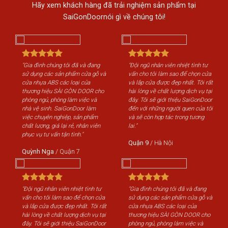
Hãy xem khách hàng đã trải nghiệm sản phẩm tại
SaiGonDoornói gì về chúng tôi!
"Gia đình chúng tôi đã và đang
"Đội ngũ nhân viên nhiệt tình tư
"Gi
sử dụng các sản phẩm cửa gỗ và
vấn cho tôi làm sao để chọn cửa
sử 
cửa nhựa ABS các loại của
và lắp cửa được đẹp nhất. Tôi rất
cửa
thương hiệu SÀI GÒN DOOR cho
hài lòng về chất lượng dịch vụ tại
th
phòng ngủ, phòng làm việc và
đây. Tôi sẽ giới thiệu SaiGonDoor
phò
nhà vệ sinh. SaiGonDoor làm
đến với những người quen của tôi
nhà
việc chuyên nghiệp, sản phẩm
và sẽ còn hợp tác trong tương
việ
chất lượng, giá lại rẻ, nhân viên
lai."
chấ
phục vụ tư vấn tận tình."
phụ
Quận 9
/
Hà Nội
Quỳnh Nga
/
Quận 7
Qu
"Đội ngũ nhân viên nhiệt tình tư
"Gia đình chúng tôi đã và đang
"Độ
vấn cho tôi làm sao để chọn cửa
sử dụng các sản phẩm cửa gỗ và
vấn
và lắp cửa được đẹp nhất. Tôi rất
cửa nhựa ABS các loại của
và 
hài lòng về chất lượng dịch vụ tại
thương hiệu SÀI GÒN DOOR cho
hài
đây. Tôi sẽ giới thiệu SaiGonDoor
phòng ngủ, phòng làm việc và
đây