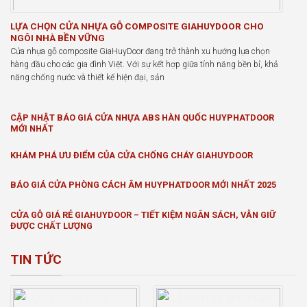
LỰA CHỌN CỬA NHỰA GỖ COMPOSITE GIAHUYDOOR CHO
NGÔI NHÀ BỀN VỮNG
Cửa nhựa gỗ composite GiaHuyDoor đang trở thành xu hướng lựa chọn
hàng đầu cho các gia đình Việt. Với sự kết hợp giữa tính năng bền bỉ, khả
năng chống nước và thiết kế hiện đại, sản
CẬP NHẬT BÁO GIÁ CỬA NHỰA ABS HÀN QUỐC HUYPHATDOOR
MỚI NHẤT
KHÁM PHÁ ƯU ĐIỂM CỦA CỬA CHỐNG CHÁY GIAHUYDOOR
BÁO GIÁ CỬA PHÒNG CÁCH ÂM HUYPHATDOOR MỚI NHẤT 2025
CỬA GỖ GIÁ RẺ GIAHUYDOOR – TIẾT KIỆM NGÂN SÁCH, VẪN GIỮ
ĐƯỢC CHẤT LƯỢNG
TIN TỨC