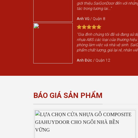
giới thiệu SaiGonDoor đến với nhữn
tác trong tương lai..."
Anh Vũ
/
Quận 8
"Gia đình chúng tôi đã và đang sử 
nhựa ABS các loại của thương hiệ
phòng làm việc và nhà vệ sinh. Sai
phẩm chất lượng, giá lại rẻ, nhân viê
Anh Đức
/
Quận 12
BÁO GIÁ SẢN PHẨM