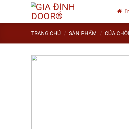
Skip
to
Tr
content
TRANG CHỦ
/
SẢN PHẨM
/
CỬA CHỐ