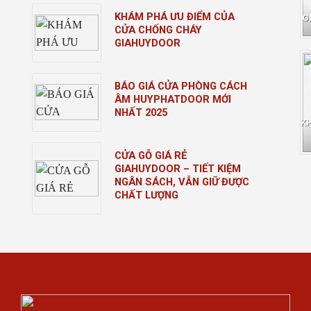
KHÁM PHÁ ƯU ĐIỂM CỦA
G
CỬA CHỐNG CHÁY
GIAHUYDOOR
BÁO GIÁ CỬA PHÒNG CÁCH
ÂM HUYPHATDOOR MỚI
NHẤT 2025
K
CỬA GỖ GIÁ RẺ
GIAHUYDOOR – TIẾT KIỆM
NGÂN SÁCH, VẪN GIỮ ĐƯỢC
CHẤT LƯỢNG