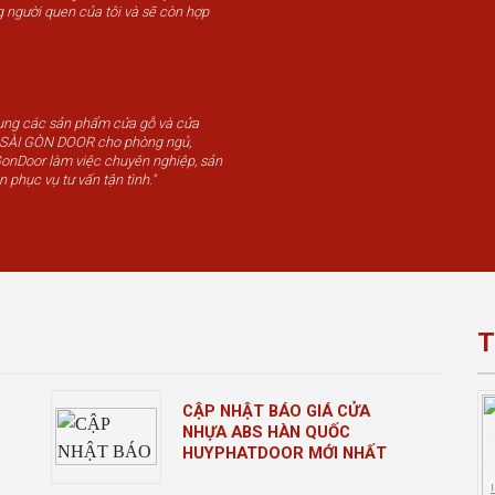
g người quen của tôi và sẽ còn hợp
dụng các sản phẩm cửa gỗ và cửa
u SÀI GÒN DOOR cho phòng ngủ,
GonDoor làm việc chuyên nghiệp, sản
n phục vụ tư vấn tận tình."
T
CẬP NHẬT BÁO GIÁ CỬA
NHỰA ABS HÀN QUỐC
HUYPHATDOOR MỚI NHẤT