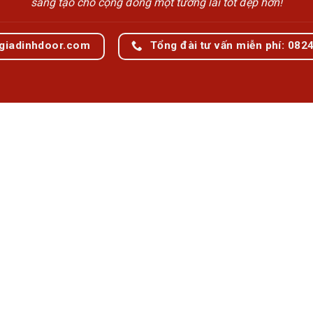
sáng tạo cho cộng đồng một tương lai tốt đẹp hơn!
giadinhdoor.com
Tổng đài tư vấn miễn phí: 082