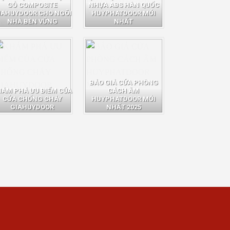
GỖ COMPOSITE
NHỰA ABS HÀN QUỐC
IAHUYDOOR CHO NGÔI
HUYPHATDOOR MỚI
NHÀ BỀN VỮNG
NHẤT
BÁO GIÁ CỬA PHÒNG
HÁM PHÁ ƯU ĐIỂM CỦA
CÁCH ÂM
CỬA CHỐNG CHÁY
HUYPHATDOOR MỚI
GIAHUYDOOR
NHẤT 2025