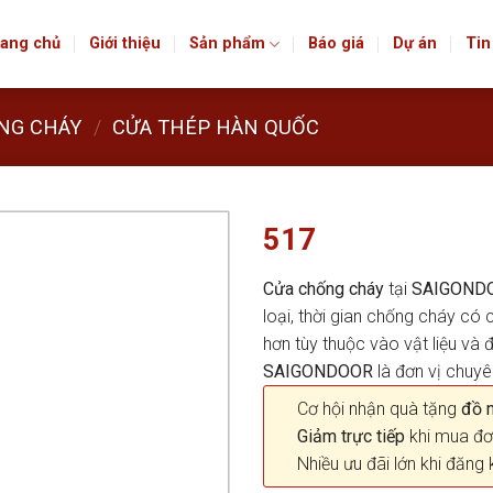
ang chủ
Giới thiệu
Sản phẩm
Báo giá
Dự án
Tin
NG CHÁY
/
CỬA THÉP HÀN QUỐC
517
Cửa chống cháy
tại
SAIGOND
loại, thời gian chống cháy có
hơn tùy thuộc vào vật liệu v
SAIGONDOOR
là đơn vị chuy
Cơ hội nhận quà tặng
đồ nộ
Giảm trực tiếp
khi mua đơ
Nhiều ưu đãi lớn khi đăng 