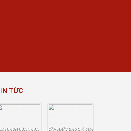
IN TỨC
LỰA CHỌN CỬA NHỰA
CẬP NHẬT BÁO GIÁ CỬA