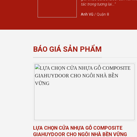
tác trong tương lai..."
Anh Vũ
/
Quận 8
BÁO GIÁ SẢN PHẨM
LỰA CHỌN CỬA NHỰA GỖ COMPOSITE
GIAHUYDOOR CHO NGÔI NHÀ BỀN VỮNG