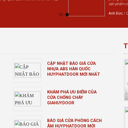
sản phẩm chấ
Anh Đức
/
Q
T
CẬP NHẬT BÁO GIÁ CỬA
NHỰA ABS HÀN QUỐC
HUYPHATDOOR MỚI NHẤT
KHÁM PHÁ ƯU ĐIỂM CỦA
G
CỬA CHỐNG CHÁY
GIAHUYDOOR
BÁO GIÁ CỬA PHÒNG CÁCH
ÂM HUYPHATDOOR MỚI