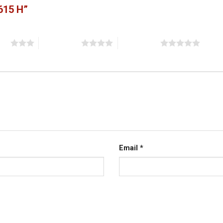
“615 H”
sao
4 trên 5 sao
5 trên 5 sao
Email
*