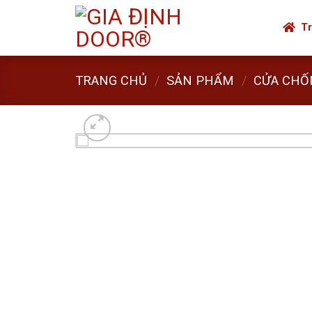
Skip
to
Tr
content
TRANG CHỦ
/
SẢN PHẨM
/
CỬA CHỐ