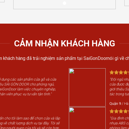
CẢM NHẬN KHÁCH HÀNG
 khách hàng đã trải nghiệm sản phẩm tại SaiGonDoornói gì về ch
sử dụng các sản phẩm cửa gỗ và cửa
"Đội ngũ nhâ
iệu SÀI GÒN DOOR cho phòng ngủ,
cửa được đẹp
SaiGonDoor làm việc chuyên nghiệp,
giới thiệu 
hân viên phục vụ tư vấn tận tình."
tác trong tươ
Quận 9
/
Hà
vấn cho tôi làm sao để chọn cửa và lắp
"Gia đình c
g về chất lượng dịch vụ tại đây. Tôi sẽ
nhựa ABS cá
ững người quen của tôi và sẽ còn hợp
phòng làm v