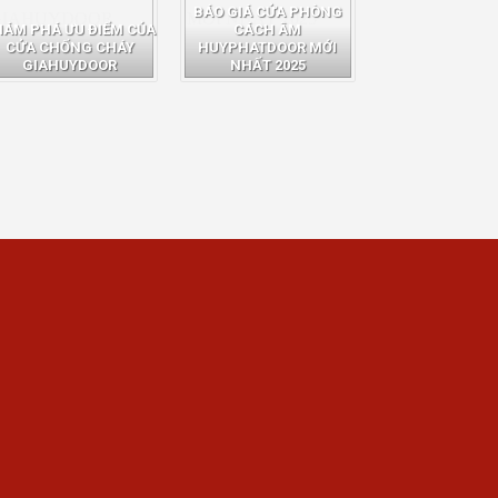
BÁO GIÁ CỬA PHÒNG
HÁM PHÁ ƯU ĐIỂM CỦA
CÁCH ÂM
CỬA CHỐNG CHÁY
HUYPHATDOOR MỚI
GIAHUYDOOR
NHẤT 2025