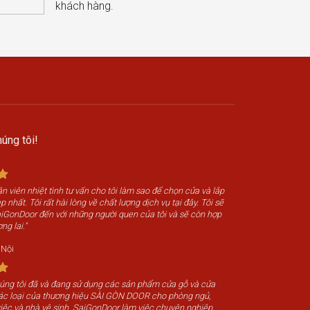
khách hàng.
úng tôi!
n viên nhiệt tình tư vấn cho tôi làm sao để chọn cửa và lắp
 nhất. Tôi rất hài lòng về chất lượng dịch vụ tại đây. Tôi sẽ
SaiGonDoor đến với những người quen của tôi và sẽ còn hợp
ng lai."
 Nội
húng tôi đã và đang sử dụng các sản phẩm cửa gỗ và cửa
c loại của thương hiệu SÀI GÒN DOOR cho phòng ngủ,
iệc và nhà vệ sinh. SaiGonDoor làm việc chuyên nghiệp,