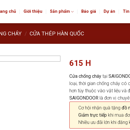
ang chủ
Giới thiệu
Sản phẩm
Báo giá
Dự án
Tin
NG CHÁY
/
CỬA THÉP HÀN QUỐC
615 H
Cửa chống cháy
tại
SAIGOND
loại, thời gian chống cháy có
hơn tùy thuộc vào vật liệu v
SAIGONDOOR
là đơn vị chuy
Cơ hội nhận quà tặng
đồ nộ
Giảm trực tiếp
khi mua đơ
Nhiều ưu đãi lớn khi đăng 