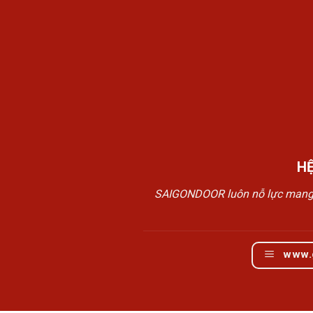
H
SAIGONDOOR luôn nỗ lực mang đế
www.