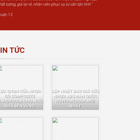
t lượng, giá lại rẻ, nhân viên phục vụ tư vấn tận tình."
uận 12
IN TỨC
LỰA CHỌN CỬA NHỰA
CẬP NHẬT BÁO GIÁ CỬA
GỖ COMPOSITE
NHỰA ABS HÀN QUỐC
IAHUYDOOR CHO NGÔI
HUYPHATDOOR MỚI
NHÀ BỀN VỮNG
NHẤT