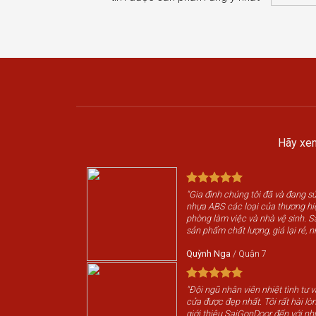
Hãy xem
"Gia đình chúng tôi đã và đang 
nhựa ABS các loại của thương h
phòng làm việc và nhà vệ sinh. 
sản phẩm chất lượng, giá lại rẻ, n
Quỳnh Nga
/
Quận 7
"Đội ngũ nhân viên nhiệt tình tư 
cửa được đẹp nhất. Tôi rất hài lòn
giới thiệu SaiGonDoor đến với nh