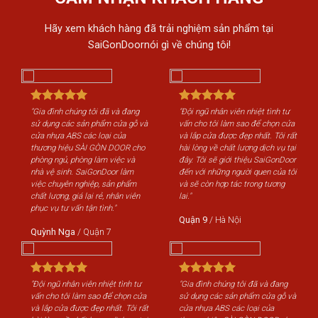
Hãy xem khách hàng đã trải nghiệm sản phẩm tại
SaiGonDoornói gì về chúng tôi!
"Gia đình chúng tôi đã và đang
"Đội ngũ nhân viên nhiệt tình tư
"Gi
sử dụng các sản phẩm cửa gỗ và
vấn cho tôi làm sao để chọn cửa
sử 
cửa nhựa ABS các loại của
và lắp cửa được đẹp nhất. Tôi rất
cửa
thương hiệu SÀI GÒN DOOR cho
hài lòng về chất lượng dịch vụ tại
th
phòng ngủ, phòng làm việc và
đây. Tôi sẽ giới thiệu SaiGonDoor
phò
nhà vệ sinh. SaiGonDoor làm
đến với những người quen của tôi
nhà
việc chuyên nghiệp, sản phẩm
và sẽ còn hợp tác trong tương
việ
chất lượng, giá lại rẻ, nhân viên
lai."
chấ
phục vụ tư vấn tận tình."
phụ
Quận 9
/
Hà Nội
Quỳnh Nga
/
Quận 7
Qu
"Đội ngũ nhân viên nhiệt tình tư
"Gia đình chúng tôi đã và đang
"Độ
vấn cho tôi làm sao để chọn cửa
sử dụng các sản phẩm cửa gỗ và
vấn
và lắp cửa được đẹp nhất. Tôi rất
cửa nhựa ABS các loại của
và 