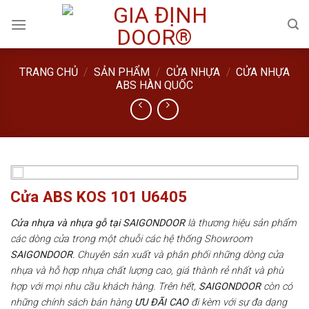
Skip
to
content
TRANG CHỦ
/
SẢN PHẨM
/
CỬA NHỰA
/
CỬA NHỰA
ABS HÀN QUỐC
Cửa ABS KOS 101 U6405
Cửa nhựa và nhựa gỗ tại SAIGONDOOR
là thương hiệu sản phẩm
các dòng cửa trong một chuỗi các hệ thống Showroom
SAIGONDOOR
. Chuyên sản xuất và phân phối những dòng cửa
nhựa và hỗ hợp nhựa chất lượng cao, giá thành rẻ nhất và phù
hợp với mọi nhu cầu khách hàng. Trên hết,
SAIGONDOOR
còn có
những chính sách bán hàng
ƯU ĐÃI
CAO
đi kèm với sự đa dạng