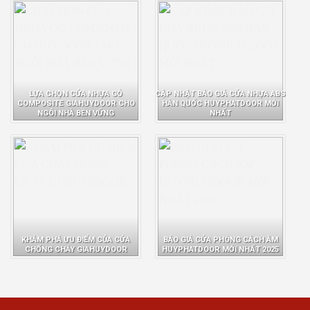
LỰA CHỌN CỬA NHỰA GỖ
CẬP NHẬT BÁO GIÁ CỬA NHỰA ABS
COMPOSITE GIAHUYDOOR CHO
HÀN QUỐC HUYPHATDOOR MỚI
NGÔI NHÀ BỀN VỮNG
NHẤT
KHÁM PHÁ ƯU ĐIỂM CỦA CỬA
BÁO GIÁ CỬA PHÒNG CÁCH ÂM
CHỐNG CHÁY GIAHUYDOOR
HUYPHATDOOR MỚI NHẤT 2025