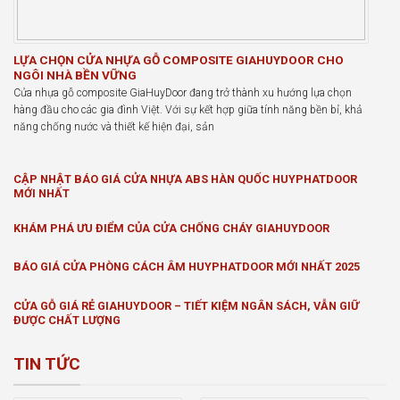
LỰA CHỌN CỬA NHỰA GỖ COMPOSITE GIAHUYDOOR CHO
NGÔI NHÀ BỀN VỮNG
Cửa nhựa gỗ composite GiaHuyDoor đang trở thành xu hướng lựa chọn
hàng đầu cho các gia đình Việt. Với sự kết hợp giữa tính năng bền bỉ, khả
năng chống nước và thiết kế hiện đại, sản
CẬP NHẬT BÁO GIÁ CỬA NHỰA ABS HÀN QUỐC HUYPHATDOOR
MỚI NHẤT
KHÁM PHÁ ƯU ĐIỂM CỦA CỬA CHỐNG CHÁY GIAHUYDOOR
BÁO GIÁ CỬA PHÒNG CÁCH ÂM HUYPHATDOOR MỚI NHẤT 2025
CỬA GỖ GIÁ RẺ GIAHUYDOOR – TIẾT KIỆM NGÂN SÁCH, VẪN GIỮ
ĐƯỢC CHẤT LƯỢNG
TIN TỨC