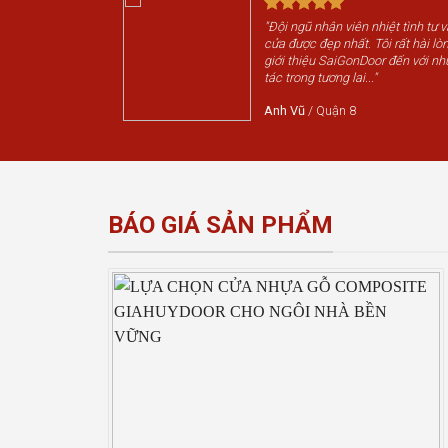
"Đội ngũ nhân viên nhiệt tình tư 
cửa được đẹp nhất. Tôi rất hài lòn
giới thiệu SaiGonDoor đến với nh
tác trong tương lai..."
Anh Vũ
/
Quận 8
BÁO GIÁ SẢN PHẨM