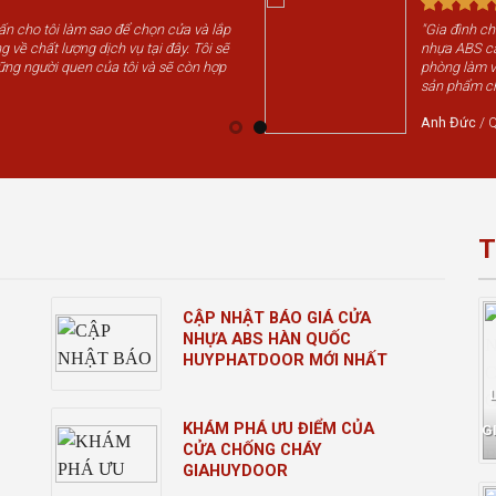
vấn cho tôi làm sao để chọn cửa và lắp
"Gia đình c
g về chất lượng dịch vụ tại đây. Tôi sẽ
nhựa ABS cá
ững người quen của tôi và sẽ còn hợp
phòng làm v
sản phẩm chấ
Anh Đức
/
Q
T
CẬP NHẬT BÁO GIÁ CỬA
NHỰA ABS HÀN QUỐC
HUYPHATDOOR MỚI NHẤT
KHÁM PHÁ ƯU ĐIỂM CỦA
G
CỬA CHỐNG CHÁY
GIAHUYDOOR