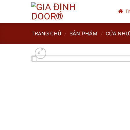
Skip
to
Tr
content
TRANG CHỦ
/
SẢN PHẨM
/
CỬA NHỰ