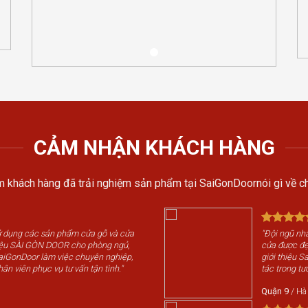
CẢM NHẬN KHÁCH HÀNG
 khách hàng đã trải nghiệm sản phẩm tại SaiGonDoornói gì về ch
sử dụng các sản phẩm cửa gỗ và cửa
"Đội ngũ nhâ
iệu SÀI GÒN DOOR cho phòng ngủ,
cửa được đẹp
SaiGonDoor làm việc chuyên nghiệp,
giới thiệu 
hân viên phục vụ tư vấn tận tình."
tác trong tươ
Quận 9
/
Hà