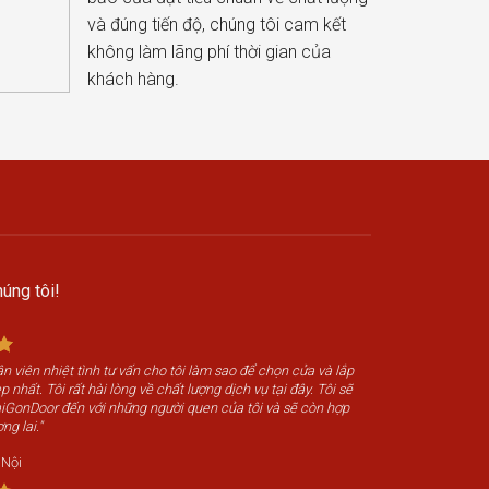
và đúng tiến độ, chúng tôi cam kết
không làm lãng phí thời gian của
khách hàng.
úng tôi!
n viên nhiệt tình tư vấn cho tôi làm sao để chọn cửa và lắp
 nhất. Tôi rất hài lòng về chất lượng dịch vụ tại đây. Tôi sẽ
SaiGonDoor đến với những người quen của tôi và sẽ còn hợp
ng lai."
 Nội