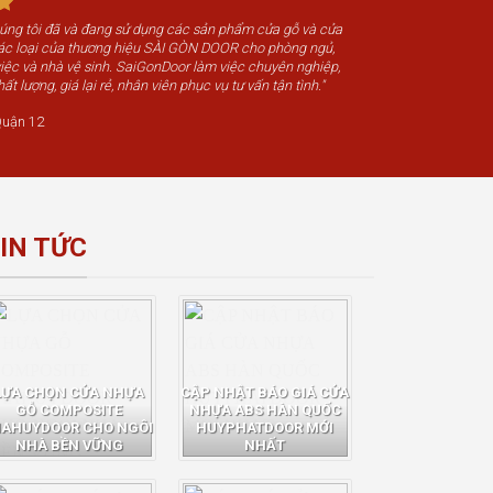
húng tôi đã và đang sử dụng các sản phẩm cửa gỗ và cửa
c loại của thương hiệu SÀI GÒN DOOR cho phòng ngủ,
iệc và nhà vệ sinh. SaiGonDoor làm việc chuyên nghiệp,
t lượng, giá lại rẻ, nhân viên phục vụ tư vấn tận tình."
uận 12
IN TỨC
LỰA CHỌN CỬA NHỰA
CẬP NHẬT BÁO GIÁ CỬA
GỖ COMPOSITE
NHỰA ABS HÀN QUỐC
IAHUYDOOR CHO NGÔI
HUYPHATDOOR MỚI
NHÀ BỀN VỮNG
NHẤT