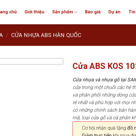
ang chủ
Giới thiệu
Sản phẩm
Báo giá
Dự án
Tin
A
/
CỬA NHỰA ABS HÀN QUỐC
Cửa ABS KOS 10
Cửa nhựa và nhựa gỗ tại S
cửa trong một chuỗi các hệ
và phân phối những dòng cửa
rẻ nhất và phù hợp với mọi n
có những chính sách bán hà
mã, loại cửa gỗ và cả phân k
Cơ hội nhận quà tặng
đồ nộ
Giảm trực tiếp
khi mua đơ