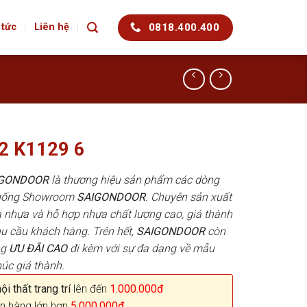
0818.400.400
 tức
Liên hệ
2 K1129 6
AIGONDOOR
là thương hiệu sản phẩm các dòng
 thống Showroom
SAIGONDOOR
. Chuyên sản xuất
 nhựa và hỗ hợp nhựa chất lượng cao, giá thành
hu cầu khách hàng. Trên hết,
SAIGONDOOR
còn
ng
ƯU ĐÃI
CAO
đi kèm với sự đa dạng về mẫu
húc giá thành.
i thất trang trí
lên đến
1.000.000đ
n hàng lớn hơn
5.000.000đ