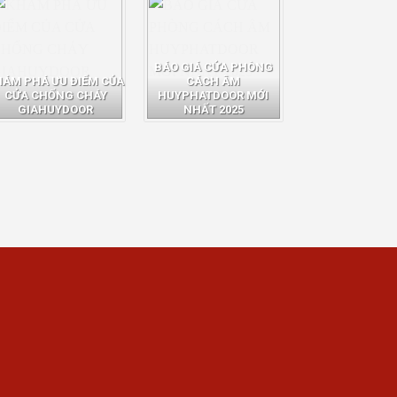
BÁO GIÁ CỬA PHÒNG
HÁM PHÁ ƯU ĐIỂM CỦA
CÁCH ÂM
CỬA CHỐNG CHÁY
HUYPHATDOOR MỚI
GIAHUYDOOR
NHẤT 2025