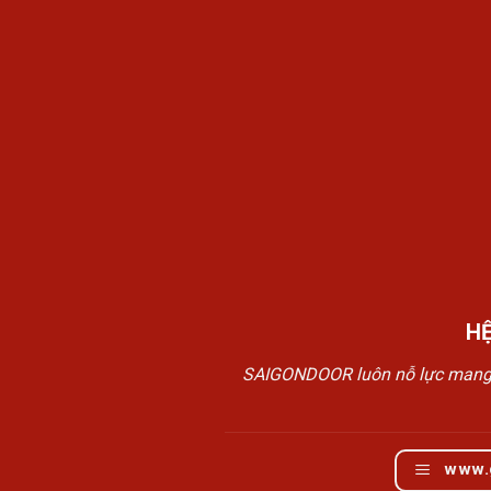
H
SAIGONDOOR luôn nỗ lực mang đế
www.