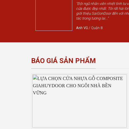
"Đội ngũ nhân viên nhiệt tình tư 
cửa được đẹp nhất. Tôi rất hài lòn
giới thiệu SaiGonDoor đến với nh
tác trong tương lai..."
Anh Vũ
/
Quận 8
BÁO GIÁ SẢN PHẨM