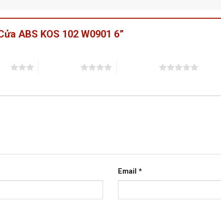
 “Cửa ABS KOS 102 W0901 6”
sao
4 trên 5 sao
5 trên 5 sao
Email
*