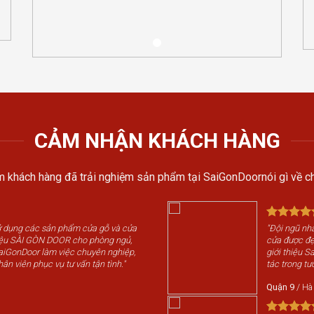
CẢM NHẬN KHÁCH HÀNG
 khách hàng đã trải nghiệm sản phẩm tại SaiGonDoornói gì về ch
sử dụng các sản phẩm cửa gỗ và cửa
"Đội ngũ nhâ
iệu SÀI GÒN DOOR cho phòng ngủ,
cửa được đẹp
SaiGonDoor làm việc chuyên nghiệp,
giới thiệu 
hân viên phục vụ tư vấn tận tình."
tác trong tươ
Quận 9
/
Hà