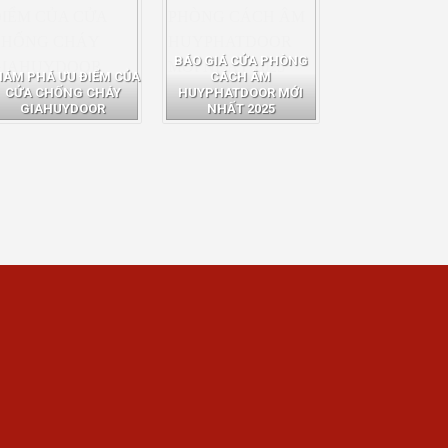
BÁO GIÁ CỬA PHÒNG
HÁM PHÁ ƯU ĐIỂM CỦA
CÁCH ÂM
CỬA CHỐNG CHÁY
HUYPHATDOOR MỚI
GIAHUYDOOR
NHẤT 2025