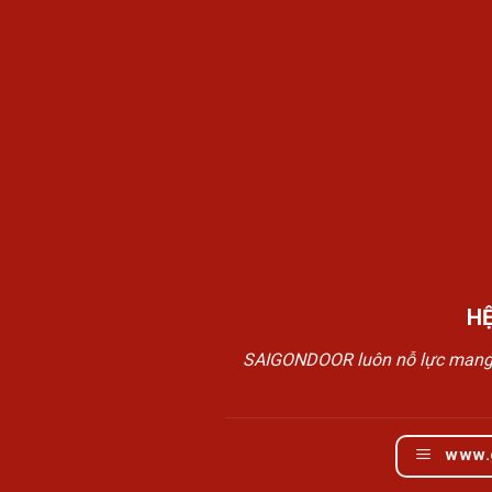
H
SAIGONDOOR luôn nỗ lực mang đế
www.