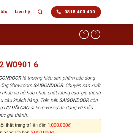
0818.400.400
 tức
Liên hệ
2 W0901 6
AIGONDOOR
là thương hiệu sản phẩm các dòng
 thống Showroom
SAIGONDOOR
. Chuyên sản xuất
 nhựa và hỗ hợp nhựa chất lượng cao, giá thành
hu cầu khách hàng. Trên hết,
SAIGONDOOR
còn
ng
ƯU ĐÃI
CAO
đi kèm với sự đa dạng về mẫu
húc giá thành.
i thất trang trí
lên đến
1.000.000đ
n hàng lớn hơn
5.000.000đ