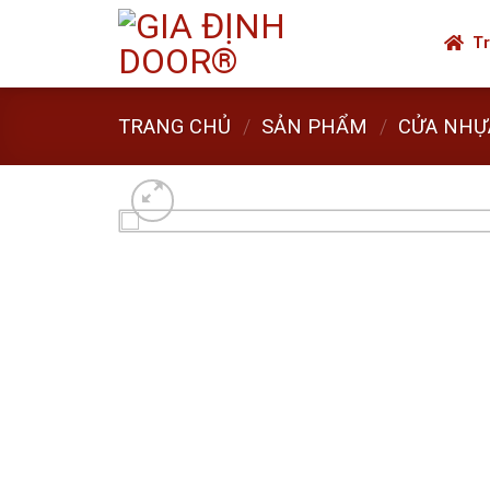
Skip
to
Tr
content
TRANG CHỦ
/
SẢN PHẨM
/
CỬA NHỰ