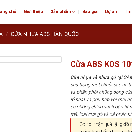
ang chủ
Giới thiệu
Sản phẩm
Báo giá
Dự án
Tin
A
/
CỬA NHỰA ABS HÀN QUỐC
Cửa ABS KOS 10
Cửa nhựa và nhựa gỗ tại S
cửa trong một chuỗi các hệ
và phân phối những dòng cửa
rẻ nhất và phù hợp với mọi n
có những chính sách bán hà
mã, loại cửa gỗ và cả phân k
Cơ hội nhận quà tặng
đồ nộ
Giảm trực tiếp
khi mua đơ