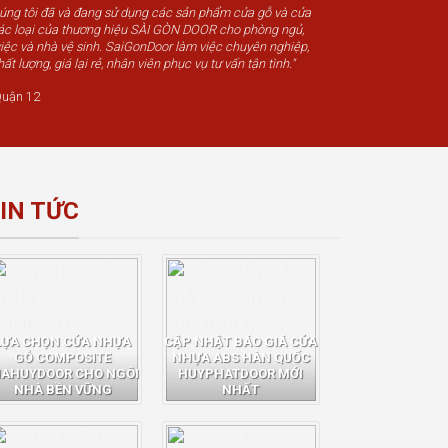
húng tôi đã và đang sử dụng các sản phẩm cửa gỗ và cửa
c loại của thương hiệu SÀI GÒN DOOR cho phòng ngủ,
iệc và nhà vệ sinh. SaiGonDoor làm việc chuyên nghiệp,
t lượng, giá lại rẻ, nhân viên phục vụ tư vấn tận tình."
uận 12
IN TỨC
LỰA CHỌN CỬA NHỰA
CẬP NHẬT BÁO GIÁ CỬA
GỖ COMPOSITE
NHỰA ABS HÀN QUỐC
IAHUYDOOR CHO NGÔI
HUYPHATDOOR MỚI
NHÀ BỀN VỮNG
NHẤT