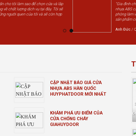
vấn cho tôi làm sao để chọn cửa và lắp
"Gia đình c
g về chất lượng dịch vụ tại đây. Tôi sẽ
nhựa ABS cá
ững người quen của tôi và sẽ còn hợp
phòng làm v
sản phẩm chấ
Anh Đức
/
Q
T
CẬP NHẬT BÁO GIÁ CỬA
NHỰA ABS HÀN QUỐC
HUYPHATDOOR MỚI NHẤT
KHÁM PHÁ ƯU ĐIỂM CỦA
G
CỬA CHỐNG CHÁY
GIAHUYDOOR