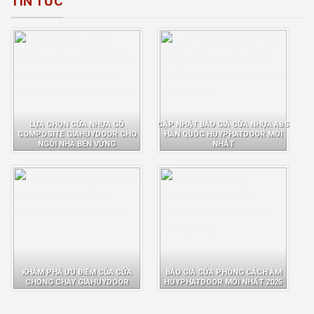
TIN TỨC
LỰA CHỌN CỬA NHỰA GỖ
CẬP NHẬT BÁO GIÁ CỬA NHỰA ABS
COMPOSITE GIAHUYDOOR CHO
HÀN QUỐC HUYPHATDOOR MỚI
NGÔI NHÀ BỀN VỮNG
NHẤT
KHÁM PHÁ ƯU ĐIỂM CỦA CỬA
BÁO GIÁ CỬA PHÒNG CÁCH ÂM
CHỐNG CHÁY GIAHUYDOOR
HUYPHATDOOR MỚI NHẤT 2025