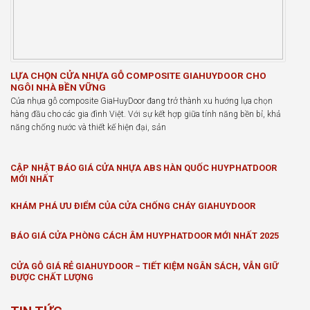
LỰA CHỌN CỬA NHỰA GỖ COMPOSITE GIAHUYDOOR CHO
NGÔI NHÀ BỀN VỮNG
Cửa nhựa gỗ composite GiaHuyDoor đang trở thành xu hướng lựa chọn
hàng đầu cho các gia đình Việt. Với sự kết hợp giữa tính năng bền bỉ, khả
năng chống nước và thiết kế hiện đại, sản
CẬP NHẬT BÁO GIÁ CỬA NHỰA ABS HÀN QUỐC HUYPHATDOOR
MỚI NHẤT
KHÁM PHÁ ƯU ĐIỂM CỦA CỬA CHỐNG CHÁY GIAHUYDOOR
BÁO GIÁ CỬA PHÒNG CÁCH ÂM HUYPHATDOOR MỚI NHẤT 2025
CỬA GỖ GIÁ RẺ GIAHUYDOOR – TIẾT KIỆM NGÂN SÁCH, VẪN GIỮ
ĐƯỢC CHẤT LƯỢNG