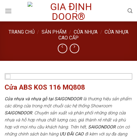
Skip
to
content
TRANG CHỦ
/
SẢN PHẨM
/
CỬA NHỰA
/
CỬA NHỰA
CAO CẤP
Cửa ABS KOS 116 MQ808
Cửa nhựa và nhựa gỗ tại SAIGONDOOR
là thương hiệu sản phẩm
các dòng cửa trong một chuỗi các hệ thống Showroom
SAIGONDOOR
. Chuyên sản xuất và phân phối những dòng cửa
nhựa và hỗ hợp nhựa chất lượng cao, giá thành rẻ nhất và phù
hợp với mọi nhu cầu khách hàng. Trên hết,
SAIGONDOOR
còn có
những chính sách bán hàng
ƯU ĐÃI
CAO
đi kèm với sự đa dạng