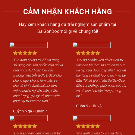
CẢM NHẬN KHÁCH HÀNG
Hãy xem khách hàng đã trải nghiệm sản phẩm tại
SaiGonDoornói gì về chúng tôi!
nh tư
"Gia đình chúng tôi đã và đang
"Đội ngũ nhân viên nhiệt tình tư
ọn cửa
sử dụng các sản phẩm cửa gỗ và
vấn cho tôi làm sao để chọn cửa
ôi rất
cửa nhựa ABS các loại của
và lắp cửa được đẹp nhất. Tôi rất
vụ tại
thương hiệu SÀI GÒN DOOR cho
hài lòng về chất lượng dịch vụ tại
onDoor
phòng ngủ, phòng làm việc và
đây. Tôi sẽ giới thiệu SaiGonDoor
ủa tôi
nhà vệ sinh. SaiGonDoor làm
đến với những người quen của tôi
ơng
việc chuyên nghiệp, sản phẩm
và sẽ còn hợp tác trong tương
chất lượng, giá lại rẻ, nhân viên
lai."
phục vụ tư vấn tận tình."
Quận 9
/
Hà Nội
Quỳnh Nga
/
Quận 7
đang
"Đội ngũ nhân viên nhiệt tình tư
"Gia đình chúng tôi đã và đang