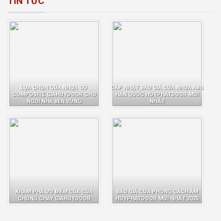
TIN TỨC
LỰA CHỌN CỬA NHỰA GỖ
CẬP NHẬT BÁO GIÁ CỬA NHỰA ABS
COMPOSITE GIAHUYDOOR CHO
HÀN QUỐC HUYPHATDOOR MỚI
NGÔI NHÀ BỀN VỮNG
NHẤT
KHÁM PHÁ ƯU ĐIỂM CỦA CỬA
BÁO GIÁ CỬA PHÒNG CÁCH ÂM
CHỐNG CHÁY GIAHUYDOOR
HUYPHATDOOR MỚI NHẤT 2025