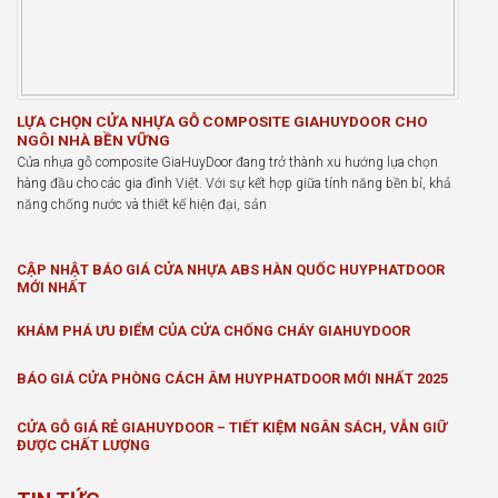
LỰA CHỌN CỬA NHỰA GỖ COMPOSITE GIAHUYDOOR CHO
NGÔI NHÀ BỀN VỮNG
Cửa nhựa gỗ composite GiaHuyDoor đang trở thành xu hướng lựa chọn
hàng đầu cho các gia đình Việt. Với sự kết hợp giữa tính năng bền bỉ, khả
năng chống nước và thiết kế hiện đại, sản
CẬP NHẬT BÁO GIÁ CỬA NHỰA ABS HÀN QUỐC HUYPHATDOOR
MỚI NHẤT
KHÁM PHÁ ƯU ĐIỂM CỦA CỬA CHỐNG CHÁY GIAHUYDOOR
BÁO GIÁ CỬA PHÒNG CÁCH ÂM HUYPHATDOOR MỚI NHẤT 2025
CỬA GỖ GIÁ RẺ GIAHUYDOOR – TIẾT KIỆM NGÂN SÁCH, VẪN GIỮ
ĐƯỢC CHẤT LƯỢNG