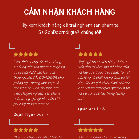
CẢM NHẬN KHÁCH HÀNG
Hãy xem khách hàng đã trải nghiệm sản phẩm tại
SaiGonDoornói gì về chúng tôi!
"Gia đình chúng tôi đã và đang
"Đội ngũ nhân viên nhiệt tình tư
"Gi
sử dụng các sản phẩm cửa gỗ và
vấn cho tôi làm sao để chọn cửa
sử 
cửa nhựa ABS các loại của
và lắp cửa được đẹp nhất. Tôi rất
cửa
thương hiệu SÀI GÒN DOOR cho
hài lòng về chất lượng dịch vụ tại
th
phòng ngủ, phòng làm việc và
đây. Tôi sẽ giới thiệu SaiGonDoor
phò
nhà vệ sinh. SaiGonDoor làm
đến với những người quen của tôi
nhà
việc chuyên nghiệp, sản phẩm
và sẽ còn hợp tác trong tương
việ
chất lượng, giá lại rẻ, nhân viên
lai."
chấ
phục vụ tư vấn tận tình."
phụ
Quận 9
/
Hà Nội
Quỳnh Nga
/
Quận 7
Qu
"Đội ngũ nhân viên nhiệt tình tư
"Gia đình chúng tôi đã và đang
"Độ