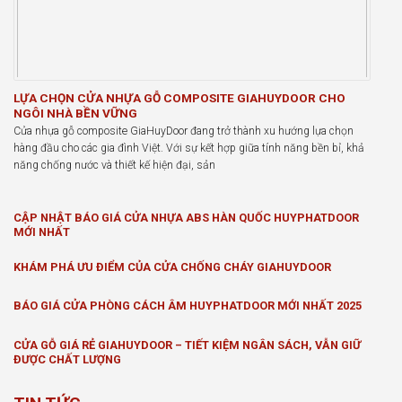
LỰA CHỌN CỬA NHỰA GỖ COMPOSITE GIAHUYDOOR CHO
NGÔI NHÀ BỀN VỮNG
Cửa nhựa gỗ composite GiaHuyDoor đang trở thành xu hướng lựa chọn
hàng đầu cho các gia đình Việt. Với sự kết hợp giữa tính năng bền bỉ, khả
năng chống nước và thiết kế hiện đại, sản
CẬP NHẬT BÁO GIÁ CỬA NHỰA ABS HÀN QUỐC HUYPHATDOOR
MỚI NHẤT
KHÁM PHÁ ƯU ĐIỂM CỦA CỬA CHỐNG CHÁY GIAHUYDOOR
BÁO GIÁ CỬA PHÒNG CÁCH ÂM HUYPHATDOOR MỚI NHẤT 2025
CỬA GỖ GIÁ RẺ GIAHUYDOOR – TIẾT KIỆM NGÂN SÁCH, VẪN GIỮ
ĐƯỢC CHẤT LƯỢNG