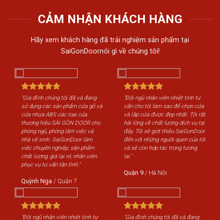
CẢM NHẬN KHÁCH HÀNG
Hãy xem khách hàng đã trải nghiệm sản phẩm tại
SaiGonDoornói gì về chúng tôi!
"Gia đình chúng tôi đã và đang
"Đội ngũ nhân viên nhiệt tình tư
"Gi
sử dụng các sản phẩm cửa gỗ và
vấn cho tôi làm sao để chọn cửa
sử 
cửa nhựa ABS các loại của
và lắp cửa được đẹp nhất. Tôi rất
cửa
thương hiệu SÀI GÒN DOOR cho
hài lòng về chất lượng dịch vụ tại
th
phòng ngủ, phòng làm việc và
đây. Tôi sẽ giới thiệu SaiGonDoor
phò
nhà vệ sinh. SaiGonDoor làm
đến với những người quen của tôi
nhà
việc chuyên nghiệp, sản phẩm
và sẽ còn hợp tác trong tương
việ
chất lượng, giá lại rẻ, nhân viên
lai."
chấ
phục vụ tư vấn tận tình."
phụ
Quận 9
/
Hà Nội
Quỳnh Nga
/
Quận 7
Qu
"Đội ngũ nhân viên nhiệt tình tư
"Gia đình chúng tôi đã và đang
"Độ