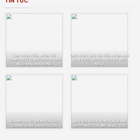
TIN TỨC
LỰA CHỌN CỬA NHỰA GỖ
CẬP NHẬT BÁO GIÁ CỬA NHỰA ABS
COMPOSITE GIAHUYDOOR CHO
HÀN QUỐC HUYPHATDOOR MỚI
NGÔI NHÀ BỀN VỮNG
NHẤT
KHÁM PHÁ ƯU ĐIỂM CỦA CỬA
BÁO GIÁ CỬA PHÒNG CÁCH ÂM
CHỐNG CHÁY GIAHUYDOOR
HUYPHATDOOR MỚI NHẤT 2025