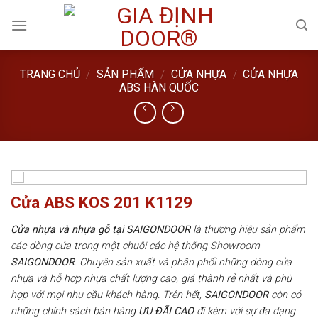
Skip
to
content
TRANG CHỦ
/
SẢN PHẨM
/
CỬA NHỰA
/
CỬA NHỰA
ABS HÀN QUỐC
Cửa ABS KOS 201 K1129
Cửa nhựa và nhựa gỗ tại SAIGONDOOR
là thương hiệu sản phẩm
các dòng cửa trong một chuỗi các hệ thống Showroom
SAIGONDOOR
. Chuyên sản xuất và phân phối những dòng cửa
nhựa và hỗ hợp nhựa chất lượng cao, giá thành rẻ nhất và phù
hợp với mọi nhu cầu khách hàng. Trên hết,
SAIGONDOOR
còn có
những chính sách bán hàng
ƯU ĐÃI
CAO
đi kèm với sự đa dạng