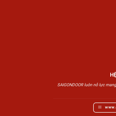
H
SAIGONDOOR luôn nỗ lực mang đế
www.