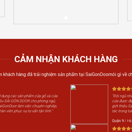
CẢM NHẬN KHÁCH HÀNG
 khách hàng đã trải nghiệm sản phẩm tại SaiGonDoornói gì về ch
sử dụng các sản phẩm cửa gỗ và cửa
"Đội ngũ nhâ
iệu SÀI GÒN DOOR cho phòng ngủ,
cửa được đẹp
SaiGonDoor làm việc chuyên nghiệp,
giới thiệu 
hân viên phục vụ tư vấn tận tình."
tác trong tươ
Quận 9
/
Hà