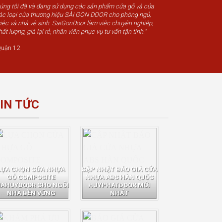
húng tôi đã và đang sử dụng các sản phẩm cửa gỗ và cửa
c loại của thương hiệu SÀI GÒN DOOR cho phòng ngủ,
iệc và nhà vệ sinh. SaiGonDoor làm việc chuyên nghiệp,
t lượng, giá lại rẻ, nhân viên phục vụ tư vấn tận tình."
uận 12
IN TỨC
LỰA CHỌN CỬA NHỰA
CẬP NHẬT BÁO GIÁ CỬA
GỖ COMPOSITE
NHỰA ABS HÀN QUỐC
IAHUYDOOR CHO NGÔI
HUYPHATDOOR MỚI
NHÀ BỀN VỮNG
NHẤT