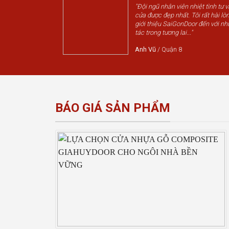
"Đội ngũ nhân viên nhiệt tình tư 
cửa được đẹp nhất. Tôi rất hài lòn
giới thiệu SaiGonDoor đến với nh
tác trong tương lai..."
Anh Vũ
/
Quận 8
BÁO GIÁ SẢN PHẨM