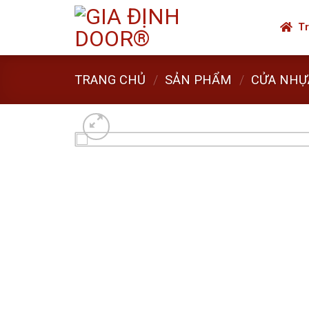
Skip
to
Tr
content
TRANG CHỦ
/
SẢN PHẨM
/
CỬA NHỰ