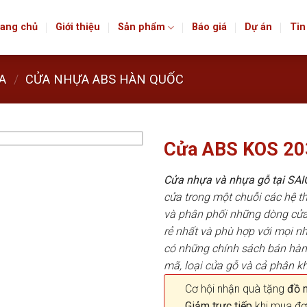
ang chủ
Giới thiệu
Sản phẩm
Báo giá
Dự án
Tin
A
/
CỬA NHỰA ABS HÀN QUỐC
Cửa ABS KOS 2
Cửa nhựa và nhựa gỗ tại S
cửa trong một chuỗi các hệ
và phân phối những dòng cửa
rẻ nhất và phù hợp với mọi n
có những chính sách bán hà
mã, loại cửa gỗ và cả phân k
Cơ hội nhận quà tặng
đồ nộ
Giảm trực tiếp
khi mua đơ