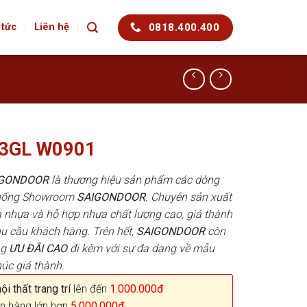
0818.400.400
 tức
Liên hệ
03GL W0901
AIGONDOOR
là thương hiệu sản phẩm các dòng
 thống Showroom
SAIGONDOOR
. Chuyên sản xuất
 nhựa và hỗ hợp nhựa chất lượng cao, giá thành
hu cầu khách hàng. Trên hết,
SAIGONDOOR
còn
ng
ƯU ĐÃI
CAO
đi kèm với sự đa dạng về mẫu
húc giá thành.
i thất trang trí
lên đến
1.000.000đ
n hàng lớn hơn
5.000.000đ