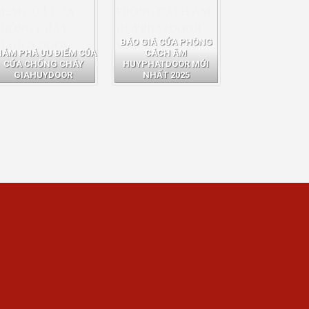
BÁO GIÁ CỬA PHÒNG
HÁM PHÁ ƯU ĐIỂM CỦA
CÁCH ÂM
CỬA CHỐNG CHÁY
HUYPHATDOOR MỚI
GIAHUYDOOR
NHẤT 2025