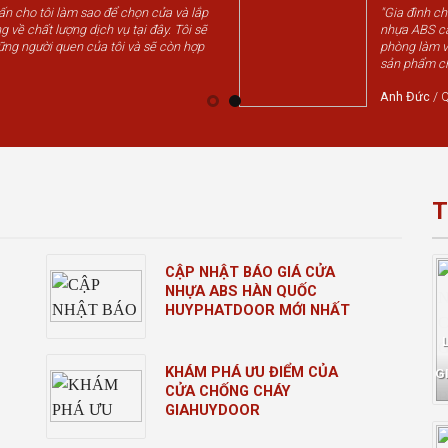
vấn cho tôi làm sao để chọn cửa và lắp
"Gia đình c
g về chất lượng dịch vụ tại đây. Tôi sẽ
nhựa ABS cá
ững người quen của tôi và sẽ còn hợp
phòng làm v
sản phẩm chấ
Anh Đức
/
Q
T
CẬP NHẬT BÁO GIÁ CỬA
NHỰA ABS HÀN QUỐC
HUYPHATDOOR MỚI NHẤT
KHÁM PHÁ ƯU ĐIỂM CỦA
G
CỬA CHỐNG CHÁY
GIAHUYDOOR