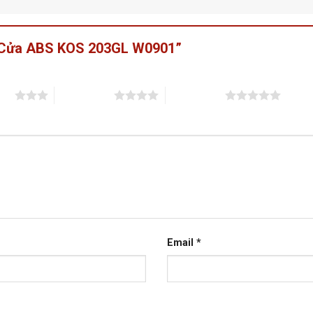
t “Cửa ABS KOS 203GL W0901”
sao
4 trên 5 sao
5 trên 5 sao
Email
*