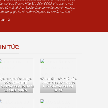
c loại của thương hiệu SÀI GÒN DOOR cho phòng ngủ,
iệc và nhà vệ sinh. SaiGonDoor làm việc chuyên nghiệp,
t lượng, giá lại rẻ, nhân viên phục vụ tư vấn tận tình."
uận 12
IN TỨC
LỰA CHỌN CỬA NHỰA
CẬP NHẬT BÁO GIÁ CỬA
GỖ COMPOSITE
NHỰA ABS HÀN QUỐC
IAHUYDOOR CHO NGÔI
HUYPHATDOOR MỚI
NHÀ BỀN VỮNG
NHẤT