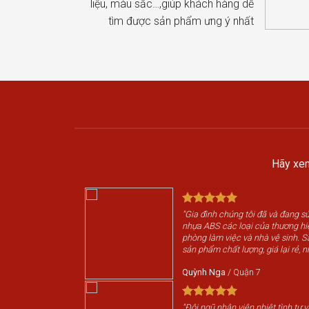
liệu, màu sắc…,giúp khách hàng dễ
tìm được sản phẩm ưng ý nhất
Hãy xem
"Gia đình chúng tôi đã và đang 
nhựa ABS các loại của thương h
phòng làm việc và nhà vệ sinh. 
sản phẩm chất lượng, giá lại rẻ, n
Quỳnh Nga
/
Quận 7
"Đội ngũ nhân viên nhiệt tình tư 