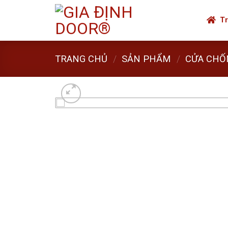
Skip
to
Tr
content
TRANG CHỦ
/
SẢN PHẨM
/
CỬA CHỐ