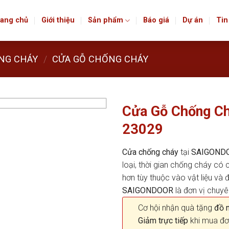
ang chủ
Giới thiệu
Sản phẩm
Báo giá
Dự án
Tin
NG CHÁY
/
CỬA GỖ CHỐNG CHÁY
Cửa Gỗ Chống C
23029
Cửa chống cháy
tại
SAIGOND
loại, thời gian chống cháy có
hơn tùy thuộc vào vật liệu v
SAIGONDOOR
là đơn vị chuy
Cơ hội nhận quà tặng
đồ nộ
Giảm trực tiếp
khi mua đơ