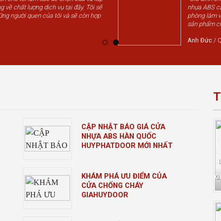
g về chất lượng dịch vụ tại đây. Tôi sẽ
nhựa ABS cá
ững người quen của tôi và sẽ còn hợp
phòng làm v
sản phẩm chấ
Anh Đức
/
Q
T
CẬP NHẬT BÁO GIÁ CỬA
NHỰA ABS HÀN QUỐC
HUYPHATDOOR MỚI NHẤT
KHÁM PHÁ ƯU ĐIỂM CỦA
G
CỬA CHỐNG CHÁY
GIAHUYDOOR