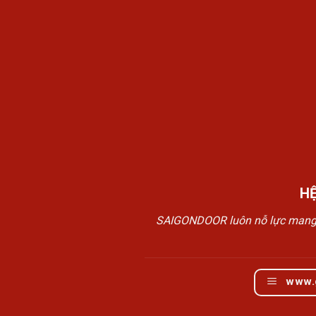
H
SAIGONDOOR luôn nỗ lực mang đế
www.