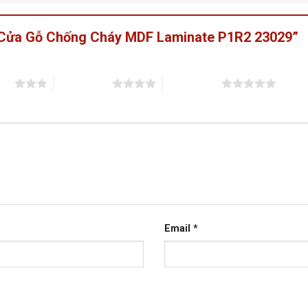
t “Cửa Gỗ Chống Cháy MDF Laminate P1R2 23029”
sao
4 trên 5 sao
5 trên 5 sao
Email
*