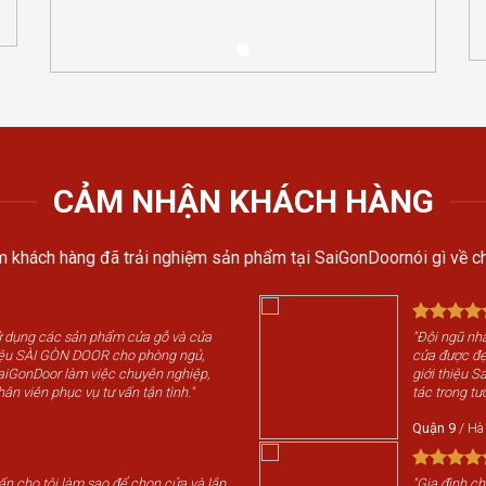
CẢM NHẬN KHÁCH HÀNG
 khách hàng đã trải nghiệm sản phẩm tại SaiGonDoornói gì về ch
sử dụng các sản phẩm cửa gỗ và cửa
"Đội ngũ nhâ
iệu SÀI GÒN DOOR cho phòng ngủ,
cửa được đẹp
SaiGonDoor làm việc chuyên nghiệp,
giới thiệu 
hân viên phục vụ tư vấn tận tình."
tác trong tươ
Quận 9
/
Hà
vấn cho tôi làm sao để chọn cửa và lắp
"Gia đình c