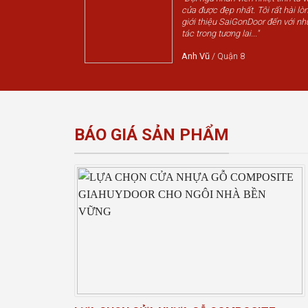
cửa được đẹp nhất. Tôi rất hài lòn
giới thiệu SaiGonDoor đến với nh
tác trong tương lai..."
Anh Vũ
/
Quận 8
BÁO GIÁ SẢN PHẨM