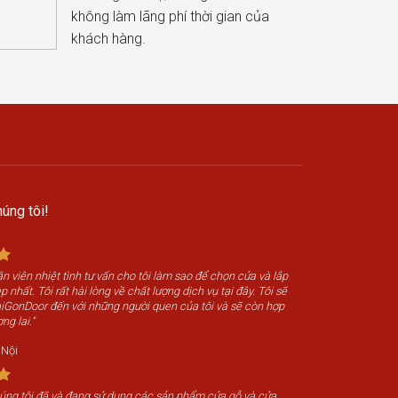
không làm lãng phí thời gian của
khách hàng.
úng tôi!
n viên nhiệt tình tư vấn cho tôi làm sao để chọn cửa và lắp
 nhất. Tôi rất hài lòng về chất lượng dịch vụ tại đây. Tôi sẽ
SaiGonDoor đến với những người quen của tôi và sẽ còn hợp
ng lai."
 Nội
húng tôi đã và đang sử dụng các sản phẩm cửa gỗ và cửa