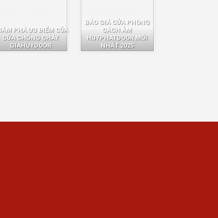
BÁO GIÁ CỬA PHÒNG
HÁM PHÁ ƯU ĐIỂM CỦA
CÁCH ÂM
CỬA CHỐNG CHÁY
HUYPHATDOOR MỚI
GIAHUYDOOR
NHẤT 2025