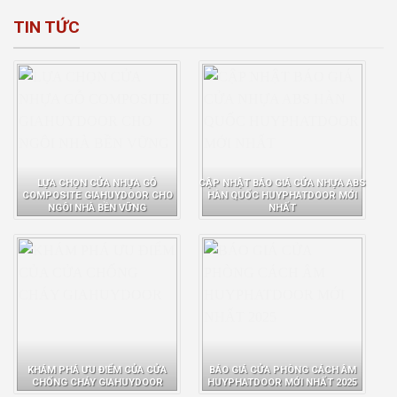
TIN TỨC
LỰA CHỌN CỬA NHỰA GỖ
CẬP NHẬT BÁO GIÁ CỬA NHỰA ABS
COMPOSITE GIAHUYDOOR CHO
HÀN QUỐC HUYPHATDOOR MỚI
NGÔI NHÀ BỀN VỮNG
NHẤT
KHÁM PHÁ ƯU ĐIỂM CỦA CỬA
BÁO GIÁ CỬA PHÒNG CÁCH ÂM
CHỐNG CHÁY GIAHUYDOOR
HUYPHATDOOR MỚI NHẤT 2025