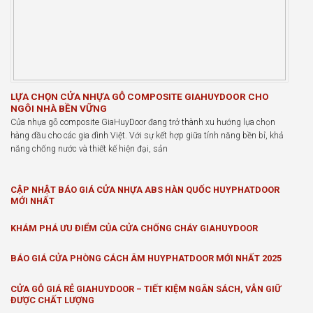
LỰA CHỌN CỬA NHỰA GỖ COMPOSITE GIAHUYDOOR CHO
NGÔI NHÀ BỀN VỮNG
Cửa nhựa gỗ composite GiaHuyDoor đang trở thành xu hướng lựa chọn
hàng đầu cho các gia đình Việt. Với sự kết hợp giữa tính năng bền bỉ, khả
năng chống nước và thiết kế hiện đại, sản
CẬP NHẬT BÁO GIÁ CỬA NHỰA ABS HÀN QUỐC HUYPHATDOOR
MỚI NHẤT
KHÁM PHÁ ƯU ĐIỂM CỦA CỬA CHỐNG CHÁY GIAHUYDOOR
BÁO GIÁ CỬA PHÒNG CÁCH ÂM HUYPHATDOOR MỚI NHẤT 2025
CỬA GỖ GIÁ RẺ GIAHUYDOOR – TIẾT KIỆM NGÂN SÁCH, VẪN GIỮ
ĐƯỢC CHẤT LƯỢNG