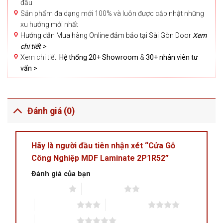
đầu
Sản phẩm đa dạng mới 100% và luôn được cập nhật những
xu hướng mới nhất
Hướng dẫn Mua hàng Online đảm bảo tại Sài Gòn Door
Xem
chi tiết >
Xem chi tiết:
Hệ thống 20+ Showroom
&
30+ nhân viên tư
vấn >
Đánh giá (0)
Hãy là người đầu tiên nhận xét “Cửa Gỗ
Công Nghiệp MDF Laminate 2P1R52”
Đánh giá của bạn
1 trên 5 sao
2 trên 5 sao
3 trên 5 sao
4 trên 5 sao
5 trên 5 sao