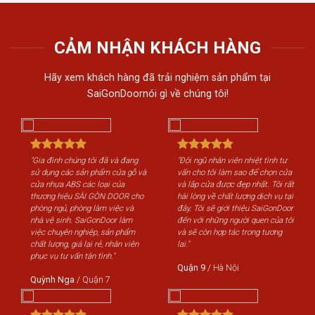
CẢM NHẬN KHÁCH HÀNG
Hãy xem khách hàng đã trải nghiệm sản phẩm tại
SaiGonDoornói gì về chúng tôi!
"Gia đình chúng tôi đã và đang
"Đội ngũ nhân viên nhiệt tình tư
"Gi
sử dụng các sản phẩm cửa gỗ và
vấn cho tôi làm sao để chọn cửa
sử 
cửa nhựa ABS các loại của
và lắp cửa được đẹp nhất. Tôi rất
cửa
thương hiệu SÀI GÒN DOOR cho
hài lòng về chất lượng dịch vụ tại
th
phòng ngủ, phòng làm việc và
đây. Tôi sẽ giới thiệu SaiGonDoor
phò
nhà vệ sinh. SaiGonDoor làm
đến với những người quen của tôi
nhà
việc chuyên nghiệp, sản phẩm
và sẽ còn hợp tác trong tương
việ
chất lượng, giá lại rẻ, nhân viên
lai."
chấ
phục vụ tư vấn tận tình."
phụ
Quận 9
/
Hà Nội
Quỳnh Nga
/
Quận 7
Qu