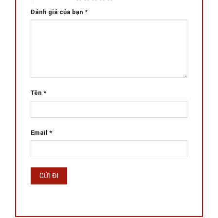
Đánh giá của bạn
*
Tên
*
Email
*