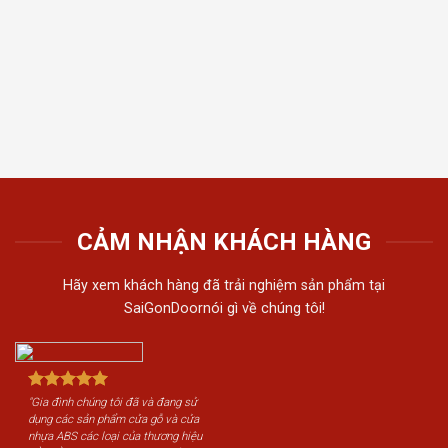
thất t
Tiến 
tiếu 
tôi c
khách
CẢM NHẬN KHÁCH HÀNG
Hãy xem khách hàng đã trải nghiệm sản phẩm tại
SaiGonDoornói gì về chúng tôi!
"Gia đình chúng tôi đã và đang sử
dụng các sản phẩm cửa gỗ và cửa
nhựa ABS các loại của thương hiệu