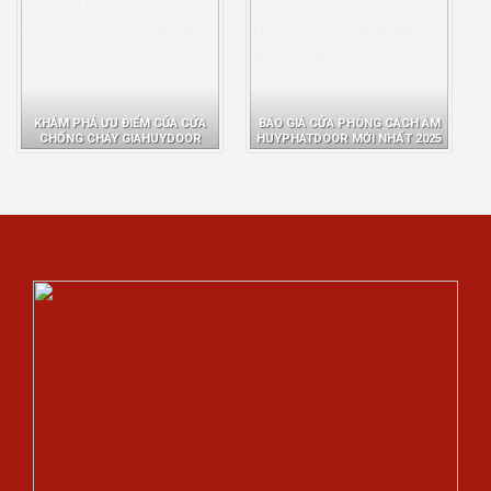
KHÁM PHÁ ƯU ĐIỂM CỦA CỬA
BÁO GIÁ CỬA PHÒNG CÁCH ÂM
CHỐNG CHÁY GIAHUYDOOR
HUYPHATDOOR MỚI NHẤT 2025