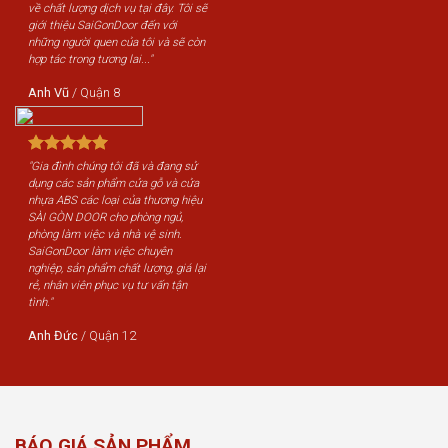
về chất lượng dịch vụ tại đây. Tôi sẽ
giới thiệu SaiGonDoor đến với
những người quen của tôi và sẽ còn
hợp tác trong tương lai..."
Anh Vũ
/
Quận 8
"Gia đình chúng tôi đã và đang sử
dụng các sản phẩm cửa gỗ và cửa
nhựa ABS các loại của thương hiệu
SÀI GÒN DOOR cho phòng ngủ,
phòng làm việc và nhà vệ sinh.
SaiGonDoor làm việc chuyên
nghiệp, sản phẩm chất lượng, giá lại
rẻ, nhân viên phục vụ tư vấn tận
tình."
Anh Đức
/
Quận 12
BÁO GIÁ SẢN PHẨM