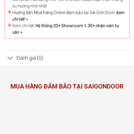
xu hướng mới nhất
Hướng dẫn Mua hàng Online đảm bảo tại Sài Gòn Door
Xem
chi tiết >
Xem chi tiết:
Hệ thống 20+ Showroom
&
30+ nhân viên tư
vấn >
Đánh giá (0)
MUA HÀNG ĐẢM BẢO TẠI SAIGONDOOR
n Door
ng sản
n hàng
đầu
oom và