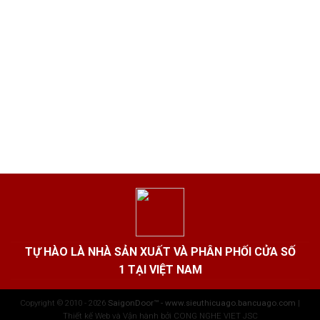
TỰ HÀO LÀ NHÀ SẢN XUẤT VÀ PHÂN PHỐI CỬA SỐ
1 TẠI VIỆT NAM
Copyright © 2010 - 2026
SaigonDoor™ - www.sieuthicuago.bancuago.com
|
Thiết kế Web và Vận hành bởi CONG NGHE VIET JSC