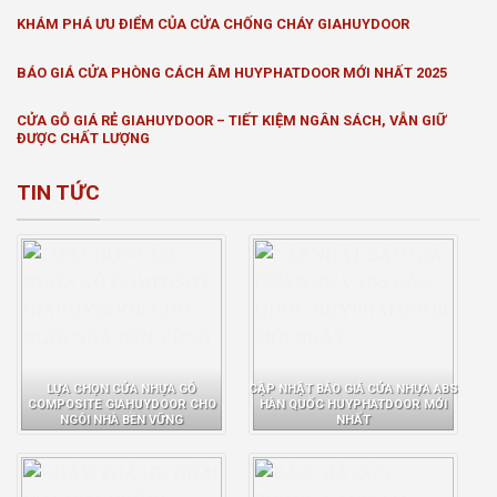
KHÁM PHÁ ƯU ĐIỂM CỦA CỬA CHỐNG CHÁY GIAHUYDOOR
BÁO GIÁ CỬA PHÒNG CÁCH ÂM HUYPHATDOOR MỚI NHẤT 2025
CỬA GỖ GIÁ RẺ GIAHUYDOOR – TIẾT KIỆM NGÂN SÁCH, VẪN GIỮ
ĐƯỢC CHẤT LƯỢNG
TIN TỨC
LỰA CHỌN CỬA NHỰA GỖ
CẬP NHẬT BÁO GIÁ CỬA NHỰA ABS
COMPOSITE GIAHUYDOOR CHO
HÀN QUỐC HUYPHATDOOR MỚI
NGÔI NHÀ BỀN VỮNG
NHẤT