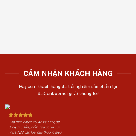
thất t
Tiến 
tiếu 
tôi c
khách
CẢM NHẬN KHÁCH HÀNG
Hãy xem khách hàng đã trải nghiệm sản phẩm tại
SaiGonDoornói gì về chúng tôi!
"Gia đình chúng tôi đã và đang sử
dụng các sản phẩm cửa gỗ và cửa
nhựa ABS các loại của thương hiệu