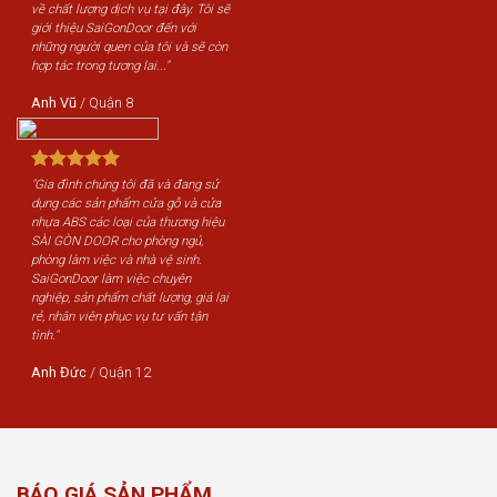
về chất lượng dịch vụ tại đây. Tôi sẽ
giới thiệu SaiGonDoor đến với
những người quen của tôi và sẽ còn
hợp tác trong tương lai..."
Anh Vũ
/
Quận 8
"Gia đình chúng tôi đã và đang sử
dụng các sản phẩm cửa gỗ và cửa
nhựa ABS các loại của thương hiệu
SÀI GÒN DOOR cho phòng ngủ,
phòng làm việc và nhà vệ sinh.
SaiGonDoor làm việc chuyên
nghiệp, sản phẩm chất lượng, giá lại
rẻ, nhân viên phục vụ tư vấn tận
tình."
Anh Đức
/
Quận 12
BÁO GIÁ SẢN PHẨM