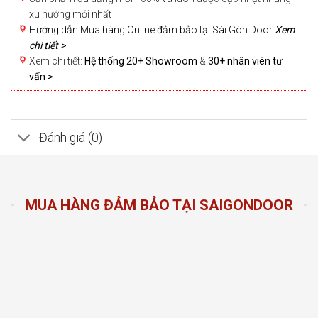
xu hướng mới nhất
Hướng dẫn Mua hàng Online đảm bảo tại Sài Gòn Door
Xem
chi tiết >
Xem chi tiết:
Hệ thống 20+ Showroom
&
30+ nhân viên tư
vấn >
Đánh giá (0)
MUA HÀNG ĐẢM BẢO TẠI SAIGONDOOR
n Door
ng sản
n hàng
đầu
oom và