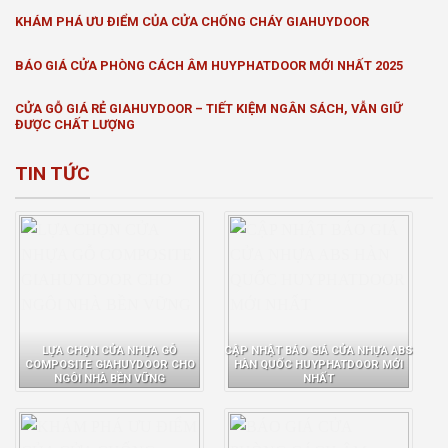
KHÁM PHÁ ƯU ĐIỂM CỦA CỬA CHỐNG CHÁY GIAHUYDOOR
BÁO GIÁ CỬA PHÒNG CÁCH ÂM HUYPHATDOOR MỚI NHẤT 2025
CỬA GỖ GIÁ RẺ GIAHUYDOOR – TIẾT KIỆM NGÂN SÁCH, VẪN GIỮ
ĐƯỢC CHẤT LƯỢNG
TIN TỨC
LỰA CHỌN CỬA NHỰA GỖ
CẬP NHẬT BÁO GIÁ CỬA NHỰA ABS
COMPOSITE GIAHUYDOOR CHO
HÀN QUỐC HUYPHATDOOR MỚI
NGÔI NHÀ BỀN VỮNG
NHẤT