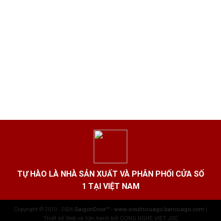
TỰ HÀO LÀ NHÀ SẢN XUẤT VÀ PHÂN PHỐI CỬA SỐ
1 TẠI VIỆT NAM
Copyright © 2010 - 2026
SaigonDoor™ - www.sieuthicuago.bancuago.com
|
Thiết kế Web và Vận hành bởi CONG NGHE VIET JSC