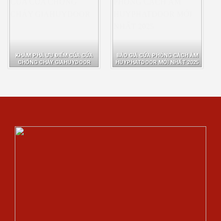
KHÁM PHÁ ƯU ĐIỂM CỦA CỬA
BÁO GIÁ CỬA PHÒNG CÁCH ÂM
CHỐNG CHÁY GIAHUYDOOR
HUYPHATDOOR MỚI NHẤT 2025