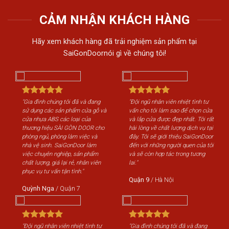
CẢM NHẬN KHÁCH HÀNG
Hãy xem khách hàng đã trải nghiệm sản phẩm tại
SaiGonDoornói gì về chúng tôi!
"Gia đình chúng tôi đã và đang
"Đội ngũ nhân viên nhiệt tình tư
"Gi
sử dụng các sản phẩm cửa gỗ và
vấn cho tôi làm sao để chọn cửa
sử 
cửa nhựa ABS các loại của
và lắp cửa được đẹp nhất. Tôi rất
cửa
thương hiệu SÀI GÒN DOOR cho
hài lòng về chất lượng dịch vụ tại
th
phòng ngủ, phòng làm việc và
đây. Tôi sẽ giới thiệu SaiGonDoor
phò
nhà vệ sinh. SaiGonDoor làm
đến với những người quen của tôi
nhà
việc chuyên nghiệp, sản phẩm
và sẽ còn hợp tác trong tương
việ
chất lượng, giá lại rẻ, nhân viên
lai."
chấ
phục vụ tư vấn tận tình."
phụ
Quận 9
/
Hà Nội
Quỳnh Nga
/
Quận 7
Qu
"Đội ngũ nhân viên nhiệt tình tư
"Gia đình chúng tôi đã và đang
"Độ