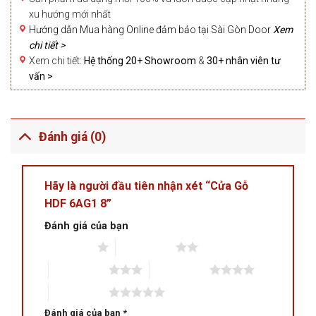
xu hướng mới nhất
Hướng dẫn Mua hàng Online đảm bảo tại Sài Gòn Door
Xem
chi tiết >
Xem chi tiết:
Hệ thống 20+ Showroom
&
30+ nhân viên tư
vấn >
Đánh giá (0)
Hãy là người đầu tiên nhận xét “Cửa Gỗ
HDF 6AG1 8”
Đánh giá của bạn
1 trên 5 sao
2 trên 5 sao
3 trên 5 sao
4 trên 5 sao
5 trên 5 sao
Đánh giá của bạn
*