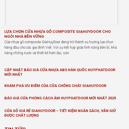
LỰA CHỌN CỬA NHỰA GỖ COMPOSITE GIAHUYDOOR CHO
NGÔI NHÀ BỀN VỮNG
Cửa nhựa gỗ composite GiaHuyDoor đang trở thành xu hướng lựa chọn
hàng đầu cho các gia đình Việt. Với sự kết hợp giữa tính năng bền bỉ, khả
năng chống nước và thiết kế hiện đại, sản
CẬP NHẬT BÁO GIÁ CỬA NHỰA ABS HÀN QUỐC HUYPHATDOOR
MỚI NHẤT
KHÁM PHÁ ƯU ĐIỂM CỦA CỬA CHỐNG CHÁY GIAHUYDOOR
BÁO GIÁ CỬA PHÒNG CÁCH ÂM HUYPHATDOOR MỚI NHẤT 2025
CỬA GỖ GIÁ RẺ GIAHUYDOOR – TIẾT KIỆM NGÂN SÁCH, VẪN GIỮ
ĐƯỢC CHẤT LƯỢNG