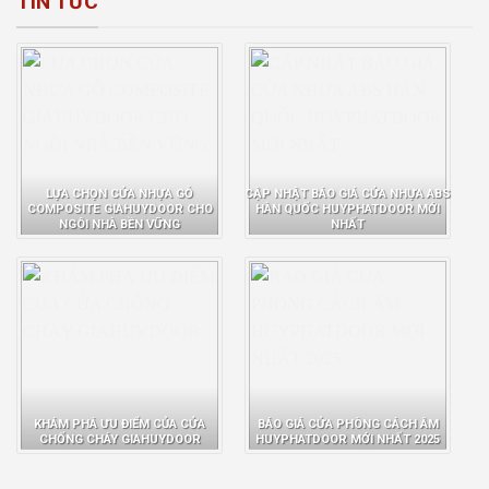
TIN TỨC
LỰA CHỌN CỬA NHỰA GỖ
CẬP NHẬT BÁO GIÁ CỬA NHỰA ABS
COMPOSITE GIAHUYDOOR CHO
HÀN QUỐC HUYPHATDOOR MỚI
NGÔI NHÀ BỀN VỮNG
NHẤT
KHÁM PHÁ ƯU ĐIỂM CỦA CỬA
BÁO GIÁ CỬA PHÒNG CÁCH ÂM
CHỐNG CHÁY GIAHUYDOOR
HUYPHATDOOR MỚI NHẤT 2025