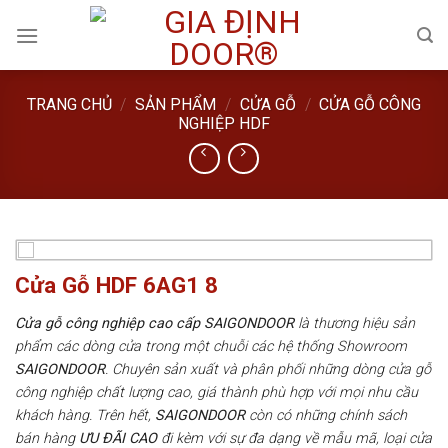
Skip
to
content
TRANG CHỦ
/
SẢN PHẨM
/
CỬA GỖ
/
CỬA GỖ CÔNG
NGHIỆP HDF
Cửa Gỗ HDF 6AG1 8
Cửa gỗ công nghiệp cao cấp SAIGONDOOR
là thương hiệu sản
phẩm các dòng cửa trong một chuỗi các hệ thống Showroom
SAIGONDOOR
. Chuyên sản xuất và phân phối những dòng cửa gỗ
công nghiệp chất lượng cao, giá thành phù hợp với mọi nhu cầu
khách hàng. Trên hết,
SAIGONDOOR
còn có những chính sách
bán hàng
ƯU ĐÃI
CAO
đi kèm với sự đa dạng về mẫu mã, loại cửa