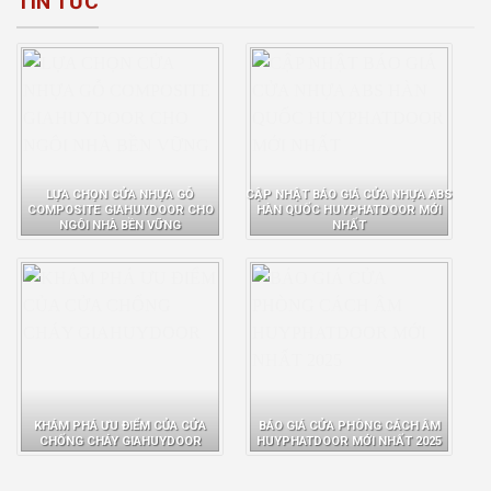
TIN TỨC
LỰA CHỌN CỬA NHỰA GỖ
CẬP NHẬT BÁO GIÁ CỬA NHỰA ABS
COMPOSITE GIAHUYDOOR CHO
HÀN QUỐC HUYPHATDOOR MỚI
NGÔI NHÀ BỀN VỮNG
NHẤT
KHÁM PHÁ ƯU ĐIỂM CỦA CỬA
BÁO GIÁ CỬA PHÒNG CÁCH ÂM
CHỐNG CHÁY GIAHUYDOOR
HUYPHATDOOR MỚI NHẤT 2025