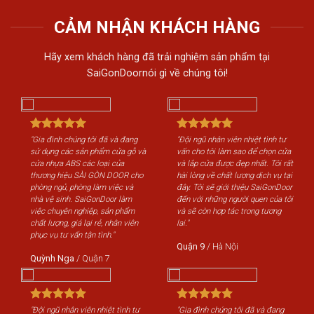
CẢM NHẬN KHÁCH HÀNG
Hãy xem khách hàng đã trải nghiệm sản phẩm tại
SaiGonDoornói gì về chúng tôi!
"Gia đình chúng tôi đã và đang
"Đội ngũ nhân viên nhiệt tình tư
sử dụng các sản phẩm cửa gỗ và
vấn cho tôi làm sao để chọn cửa
cửa nhựa ABS các loại của
và lắp cửa được đẹp nhất. Tôi rất
thương hiệu SÀI GÒN DOOR cho
hài lòng về chất lượng dịch vụ tại
phòng ngủ, phòng làm việc và
đây. Tôi sẽ giới thiệu SaiGonDoor
nhà vệ sinh. SaiGonDoor làm
đến với những người quen của tôi
việc chuyên nghiệp, sản phẩm
và sẽ còn hợp tác trong tương
chất lượng, giá lại rẻ, nhân viên
lai."
phục vụ tư vấn tận tình."
Quận 9
/
Hà Nội
Quỳnh Nga
/
Quận 7
"Đội ngũ nhân viên nhiệt tình tư
"Gia đình chúng tôi đã và đang