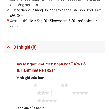
xu hướng mới nhất
Hướng dẫn Mua hàng Online đảm bảo tại Sài Gòn Door
Xem
chi tiết >
Xem chi tiết:
Hệ thống 20+ Showroom
&
30+ nhân viên tư
vấn >
Đánh giá (0)
Hãy là người đầu tiên nhận xét “Cửa Gỗ
HDF Laminate P1R2s”
Đánh giá của bạn
1 trên 5 sao
2 trên 5 sao
3 trên 5 sao
4 trên 5 sao
5 trên 5 sao
Đánh giá của bạn
*