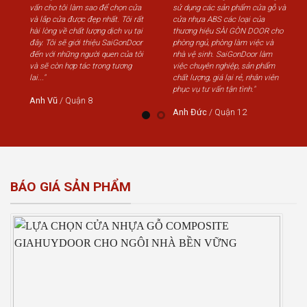
vấn cho tôi làm sao để chọn cửa
sử dụng các sản phẩm cửa gỗ và
và lắp cửa được đẹp nhất. Tôi rất
cửa nhựa ABS các loại của
hài lòng về chất lượng dịch vụ tại
thương hiệu SÀI GÒN DOOR cho
đây. Tôi sẽ giới thiệu SaiGonDoor
phòng ngủ, phòng làm việc và
đến với những người quen của tôi
nhà vệ sinh. SaiGonDoor làm
và sẽ còn hợp tác trong tương
việc chuyên nghiệp, sản phẩm
lai..."
chất lượng, giá lại rẻ, nhân viên
phục vụ tư vấn tận tình."
Anh Vũ
/
Quận 8
Anh Đức
/
Quận 12
BÁO GIÁ SẢN PHẨM