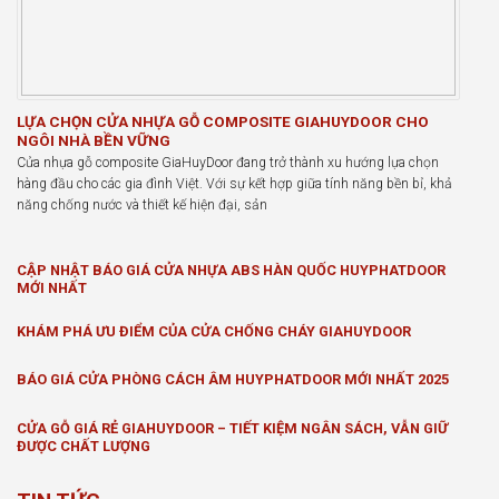
LỰA CHỌN CỬA NHỰA GỖ COMPOSITE GIAHUYDOOR CHO
NGÔI NHÀ BỀN VỮNG
Cửa nhựa gỗ composite GiaHuyDoor đang trở thành xu hướng lựa chọn
hàng đầu cho các gia đình Việt. Với sự kết hợp giữa tính năng bền bỉ, khả
năng chống nước và thiết kế hiện đại, sản
CẬP NHẬT BÁO GIÁ CỬA NHỰA ABS HÀN QUỐC HUYPHATDOOR
MỚI NHẤT
KHÁM PHÁ ƯU ĐIỂM CỦA CỬA CHỐNG CHÁY GIAHUYDOOR
BÁO GIÁ CỬA PHÒNG CÁCH ÂM HUYPHATDOOR MỚI NHẤT 2025
CỬA GỖ GIÁ RẺ GIAHUYDOOR – TIẾT KIỆM NGÂN SÁCH, VẪN GIỮ
ĐƯỢC CHẤT LƯỢNG