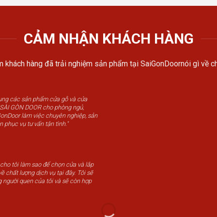
CẢM NHẬN KHÁCH HÀNG
 khách hàng đã trải nghiệm sản phẩm tại SaiGonDoornói gì về ch
dụng các sản phẩm cửa gỗ và cửa
u SÀI GÒN DOOR cho phòng ngủ,
GonDoor làm việc chuyên nghiệp, sản
n phục vụ tư vấn tận tình."
 cho tôi làm sao để chọn cửa và lắp
ề chất lượng dịch vụ tại đây. Tôi sẽ
g người quen của tôi và sẽ còn hợp