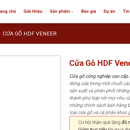
ang chủ
Giới thiệu
Sản phẩm
Báo giá
Dự án
Tin
CỬA GỖ HDF VENEER
Cửa Gỗ HDF Vene
Cửa gỗ công nghiệp cao cấ
dòng cửa trong một chuỗi c
sản xuất và phân phối những 
thành phù hợp với mọi nhu cầ
những chính sách bán hàng
loại cửa gỗ và cả phân khúc g
Cơ hội nhận quà tặng
đồ nộ
Giảm trực tiếp
khi mua đơ