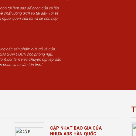
 cho tôi làm sao để chọn cửa và lắp
ề chất lượng dịch vụ tại đây. Tôi sẽ
g người quen của tôi và sẽ còn hợp
dụng các sản phẩm cửa gỗ và cửa
u SÀI GÒN DOOR cho phòng ngủ,
GonDoor làm việc chuyên nghiệp, sản
n phục vụ tư vấn tận tình."
T
CẬP NHẬT BÁO GIÁ CỬA
NHỰA ABS HÀN QUỐC