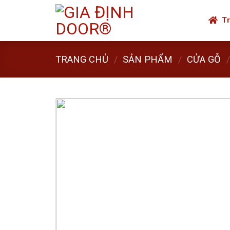
Skip
to
Tr
content
TRANG CHỦ
/
SẢN PHẨM
/
CỬA GỖ
/