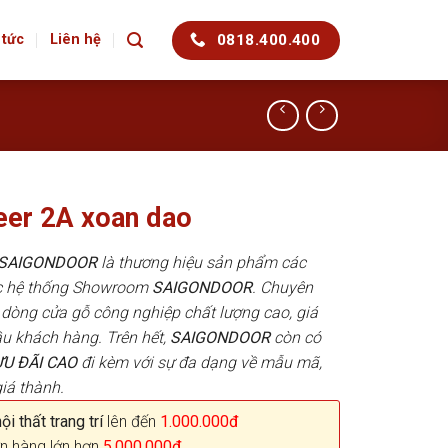
0818.400.400
 tức
Liên hệ
er 2A xoan dao
p SAIGONDOOR
là thương hiệu sản phẩm các
ác hệ thống Showroom
SAIGONDOOR
. Chuyên
dòng cửa gỗ công nghiệp chất lượng cao, giá
u khách hàng. Trên hết,
SAIGONDOOR
còn có
ƯU ĐÃI
CAO
đi kèm với sự đa dạng về mẫu mã,
iá thành.
i thất trang trí
lên đến
1.000.000đ
n hàng lớn hơn
5.000.000đ