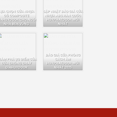
LỰA CHỌN CỬA NHỰA
CẬP NHẬT BÁO GIÁ CỬA
GỖ COMPOSITE
NHỰA ABS HÀN QUỐC
IAHUYDOOR CHO NGÔI
HUYPHATDOOR MỚI
NHÀ BỀN VỮNG
NHẤT
BÁO GIÁ CỬA PHÒNG
HÁM PHÁ ƯU ĐIỂM CỦA
CÁCH ÂM
CỬA CHỐNG CHÁY
HUYPHATDOOR MỚI
GIAHUYDOOR
NHẤT 2025