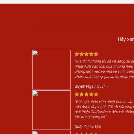
Hãy xem
"Gia đình chúng tôi đã và đang sử 
nhựa ABS các loại của thương hiệ
phòng làm việc và nhà vệ sinh. Sai
phẩm chất lượng, giá lại rẻ, nhân viê
Quỳnh Nga
/
Quận 7
"Đội ngũ nhân viên nhiệt tình tư vấn
cửa được đẹp nhất. Tôi rất hài lòng v
giới thiệu SaiGonDoor đến với nhữn
tác trong tương lai."
Quận 9
/
Hà Nội