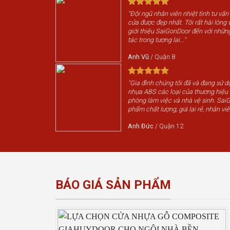
"Đội ngũ nhân viên nhiệt tình tư vấn
cửa được đẹp nhất. Tôi rất hài lòng v
giới thiệu SaiGonDoor đến với nhữn
tác trong tương lai..."
Anh Vũ
/
Quận 8
"Gia đình chúng tôi đã và đang sử 
nhựa ABS các loại của thương hiệ
phòng làm việc và nhà vệ sinh. Sai
phẩm chất lượng, giá lại rẻ, nhân viê
Anh Đức
/
Quận 12
BÁO GIÁ SẢN PHẨM