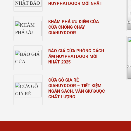
HUYPHATDOOR MỚI NHẤT
KHÁM PHÁ ƯU ĐIỂM CỦA
G
CỬA CHỐNG CHÁY
GIAHUYDOOR
BÁO GIÁ CỬA PHÒNG CÁCH
ÂM HUYPHATDOOR MỚI
NHẤT 2025
K
CỬA GỖ GIÁ RẺ
GIAHUYDOOR – TIẾT KIỆM
NGÂN SÁCH, VẪN GIỮ ĐƯỢC
CHẤT LƯỢNG