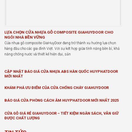
LỰA CHỌN CỬA NHỰA GỖ COMPOSITE GIAHUYDOOR CHO
NGÔI NHÀ BỀN VỮNG
Cửa nhựa gỗ composite GiaHuyDoor đang trở thành xu hướng lựa chọn
hàng đầu cho các gia đình Việt. Với sự kết hợp giữa tính năng bền bỉ, khả
năng chống nước và thiết kế hiện đại, sản
CẬP NHẬT BÁO GIÁ CỬA NHỰA ABS HÀN QUỐC HUYPHATDOOR
MỚI NHẤT
KHÁM PHÁ ƯU ĐIỂM CỦA CỬA CHỐNG CHÁY GIAHUYDOOR
BÁO GIÁ CỬA PHÒNG CÁCH ÂM HUYPHATDOOR MỚI NHẤT 2025
CỬA GỖ GIÁ RẺ GIAHUYDOOR – TIẾT KIỆM NGÂN SÁCH, VẪN GIỮ
ĐƯỢC CHẤT LƯỢNG