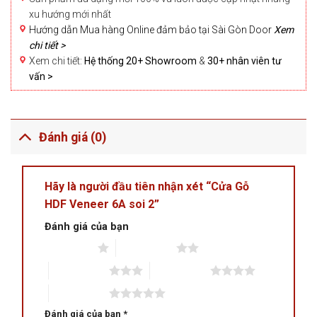
xu hướng mới nhất
Hướng dẫn Mua hàng Online đảm bảo tại Sài Gòn Door
Xem
chi tiết >
Xem chi tiết:
Hệ thống 20+ Showroom
&
30+ nhân viên tư
vấn >
Đánh giá (0)
Hãy là người đầu tiên nhận xét “Cửa Gỗ
HDF Veneer 6A soi 2”
Đánh giá của bạn
1 trên 5 sao
2 trên 5 sao
3 trên 5 sao
4 trên 5 sao
5 trên 5 sao
Đánh giá của bạn
*