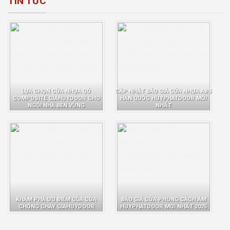
TIN TỨC
LỰA CHỌN CỬA NHỰA GỖ
CẬP NHẬT BÁO GIÁ CỬA NHỰA ABS
COMPOSITE GIAHUYDOOR CHO
HÀN QUỐC HUYPHATDOOR MỚI
NGÔI NHÀ BỀN VỮNG
NHẤT
KHÁM PHÁ ƯU ĐIỂM CỦA CỬA
BÁO GIÁ CỬA PHÒNG CÁCH ÂM
CHỐNG CHÁY GIAHUYDOOR
HUYPHATDOOR MỚI NHẤT 2025