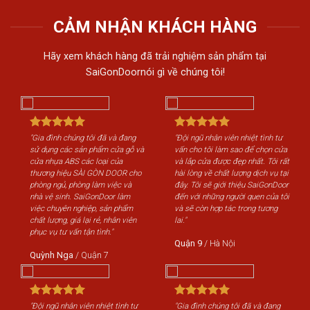
CẢM NHẬN KHÁCH HÀNG
Hãy xem khách hàng đã trải nghiệm sản phẩm tại
SaiGonDoornói gì về chúng tôi!
ên nhiệt tình tư
"Gia đình chúng tôi đã và đang
"Đội ngũ nhân viên nhiệt tìn
 sao để chọn cửa
sử dụng các sản phẩm cửa gỗ và
vấn cho tôi làm sao để chọ
đẹp nhất. Tôi rất
cửa nhựa ABS các loại của
và lắp cửa được đẹp nhất. T
 lượng dịch vụ tại
thương hiệu SÀI GÒN DOOR cho
hài lòng về chất lượng dịch v
 thiệu SaiGonDoor
phòng ngủ, phòng làm việc và
đây. Tôi sẽ giới thiệu SaiGo
gười quen của tôi
nhà vệ sinh. SaiGonDoor làm
đến với những người quen củ
ác trong tương
việc chuyên nghiệp, sản phẩm
và sẽ còn hợp tác trong tươ
chất lượng, giá lại rẻ, nhân viên
lai."
phục vụ tư vấn tận tình."
ội
Quận 9
/
Hà Nội
Quỳnh Nga
/
Quận 7
 tôi đã và đang
"Đội ngũ nhân viên nhiệt tình tư
"Gia đình chúng tôi đã và đ