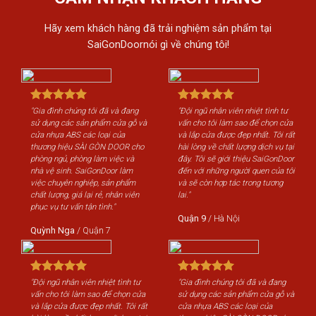
Hãy xem khách hàng đã trải nghiệm sản phẩm tại
SaiGonDoornói gì về chúng tôi!
"Gia đình chúng tôi đã và đang
"Đội ngũ nhân viên nhiệt tình tư
"Gi
sử dụng các sản phẩm cửa gỗ và
vấn cho tôi làm sao để chọn cửa
sử 
cửa nhựa ABS các loại của
và lắp cửa được đẹp nhất. Tôi rất
cửa
thương hiệu SÀI GÒN DOOR cho
hài lòng về chất lượng dịch vụ tại
th
phòng ngủ, phòng làm việc và
đây. Tôi sẽ giới thiệu SaiGonDoor
phò
nhà vệ sinh. SaiGonDoor làm
đến với những người quen của tôi
nhà
việc chuyên nghiệp, sản phẩm
và sẽ còn hợp tác trong tương
việ
chất lượng, giá lại rẻ, nhân viên
lai."
chấ
phục vụ tư vấn tận tình."
phụ
Quận 9
/
Hà Nội
Quỳnh Nga
/
Quận 7
Qu
"Đội ngũ nhân viên nhiệt tình tư
"Gia đình chúng tôi đã và đang
"Độ
vấn cho tôi làm sao để chọn cửa
sử dụng các sản phẩm cửa gỗ và
vấn
và lắp cửa được đẹp nhất. Tôi rất
cửa nhựa ABS các loại của
và 