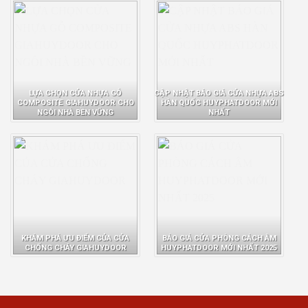
LỰA CHỌN CỬA NHỰA GỖ
CẬP NHẬT BÁO GIÁ CỬA NHỰA ABS
COMPOSITE GIAHUYDOOR CHO
HÀN QUỐC HUYPHATDOOR MỚI
NGÔI NHÀ BỀN VỮNG
NHẤT
KHÁM PHÁ ƯU ĐIỂM CỦA CỬA
BÁO GIÁ CỬA PHÒNG CÁCH ÂM
CHỐNG CHÁY GIAHUYDOOR
HUYPHATDOOR MỚI NHẤT 2025