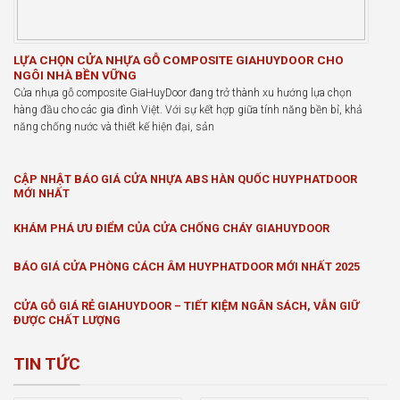
LỰA CHỌN CỬA NHỰA GỖ COMPOSITE GIAHUYDOOR CHO
NGÔI NHÀ BỀN VỮNG
Cửa nhựa gỗ composite GiaHuyDoor đang trở thành xu hướng lựa chọn
hàng đầu cho các gia đình Việt. Với sự kết hợp giữa tính năng bền bỉ, khả
năng chống nước và thiết kế hiện đại, sản
CẬP NHẬT BÁO GIÁ CỬA NHỰA ABS HÀN QUỐC HUYPHATDOOR
MỚI NHẤT
KHÁM PHÁ ƯU ĐIỂM CỦA CỬA CHỐNG CHÁY GIAHUYDOOR
BÁO GIÁ CỬA PHÒNG CÁCH ÂM HUYPHATDOOR MỚI NHẤT 2025
CỬA GỖ GIÁ RẺ GIAHUYDOOR – TIẾT KIỆM NGÂN SÁCH, VẪN GIỮ
ĐƯỢC CHẤT LƯỢNG
TIN TỨC