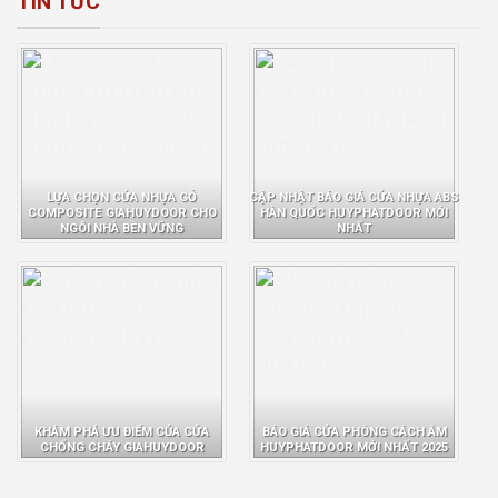
TIN TỨC
LỰA CHỌN CỬA NHỰA GỖ
CẬP NHẬT BÁO GIÁ CỬA NHỰA ABS
COMPOSITE GIAHUYDOOR CHO
HÀN QUỐC HUYPHATDOOR MỚI
NGÔI NHÀ BỀN VỮNG
NHẤT
KHÁM PHÁ ƯU ĐIỂM CỦA CỬA
BÁO GIÁ CỬA PHÒNG CÁCH ÂM
CHỐNG CHÁY GIAHUYDOOR
HUYPHATDOOR MỚI NHẤT 2025