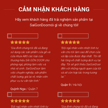
CẢM NHẬN KHÁCH HÀNG
Hãy xem khách hàng đã trải nghiệm sản phẩm tại
SaiGonDoornói gì về chúng tôi!
nh tư
"Gia đình chúng tôi đã và đang
"Đội ngũ nhân viên nhiệt tình tư
ọn cửa
sử dụng các sản phẩm cửa gỗ và
vấn cho tôi làm sao để chọn cửa
ôi rất
cửa nhựa ABS các loại của
và lắp cửa được đẹp nhất. Tôi rất
vụ tại
thương hiệu SÀI GÒN DOOR cho
hài lòng về chất lượng dịch vụ tại
onDoor
phòng ngủ, phòng làm việc và
đây. Tôi sẽ giới thiệu SaiGonDoor
ủa tôi
nhà vệ sinh. SaiGonDoor làm
đến với những người quen của tôi
ơng
việc chuyên nghiệp, sản phẩm
và sẽ còn hợp tác trong tương
chất lượng, giá lại rẻ, nhân viên
lai."
phục vụ tư vấn tận tình."
Quận 9
/
Hà Nội
Quỳnh Nga
/
Quận 7
đang
"Đội ngũ nhân viên nhiệt tình tư
"Gia đình chúng tôi đã và đang