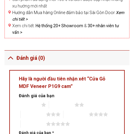
xu hướng mới nhất
Hướng dẫn Mua hàng Online đảm bảo tại Sài Gòn Door
Xem
chi tiết >
Xem chi tiết:
Hệ thống 20+ Showroom
&
30+ nhân viên tư
vấn >
Đánh giá (0)
Hãy là người đầu tiên nhận xét “Cửa Gỗ
MDF Veneer P1G9 cam”
Đánh giá của bạn
1 trên 5 sao
2 trên 5 sao
3 trên 5 sao
4 trên 5 sao
5 trên 5 sao
Đánh giá của bạn
*