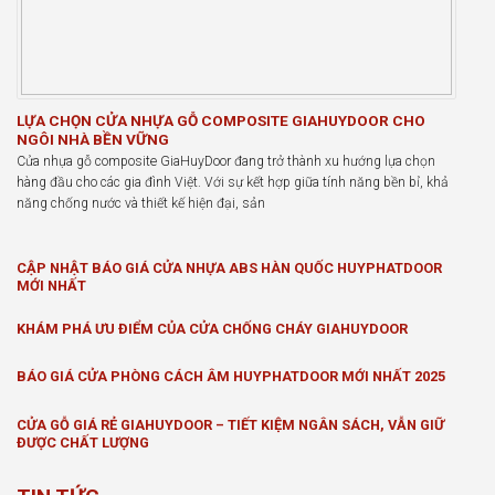
LỰA CHỌN CỬA NHỰA GỖ COMPOSITE GIAHUYDOOR CHO
NGÔI NHÀ BỀN VỮNG
Cửa nhựa gỗ composite GiaHuyDoor đang trở thành xu hướng lựa chọn
hàng đầu cho các gia đình Việt. Với sự kết hợp giữa tính năng bền bỉ, khả
năng chống nước và thiết kế hiện đại, sản
CẬP NHẬT BÁO GIÁ CỬA NHỰA ABS HÀN QUỐC HUYPHATDOOR
MỚI NHẤT
KHÁM PHÁ ƯU ĐIỂM CỦA CỬA CHỐNG CHÁY GIAHUYDOOR
BÁO GIÁ CỬA PHÒNG CÁCH ÂM HUYPHATDOOR MỚI NHẤT 2025
CỬA GỖ GIÁ RẺ GIAHUYDOOR – TIẾT KIỆM NGÂN SÁCH, VẪN GIỮ
ĐƯỢC CHẤT LƯỢNG