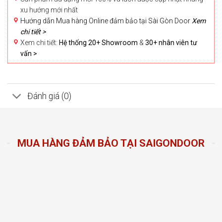
xu hướng mới nhất
Hướng dẫn Mua hàng Online đảm bảo tại Sài Gòn Door
Xem
chi tiết >
Xem chi tiết:
Hệ thống 20+ Showroom
&
30+ nhân viên tư
vấn >
Đánh giá (0)
MUA HÀNG ĐẢM BẢO TẠI SAIGONDOOR
n Door
ng sản
n hàng
đầu
oom và