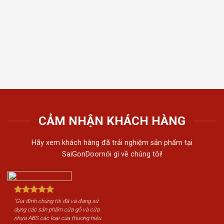
thất t
Tiến 
tiếu 
tôi c
khách
CẢM NHẬN KHÁCH HÀNG
Hãy xem khách hàng đã trải nghiệm sản phẩm tại
SaiGonDoornói gì về chúng tôi!
"Gia đình chúng tôi đã và đang sử
dụng các sản phẩm cửa gỗ và cửa
nhựa ABS các loại của thương hiệu