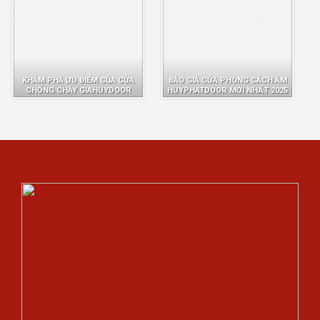
KHÁM PHÁ ƯU ĐIỂM CỦA CỬA
BÁO GIÁ CỬA PHÒNG CÁCH ÂM
CHỐNG CHÁY GIAHUYDOOR
HUYPHATDOOR MỚI NHẤT 2025