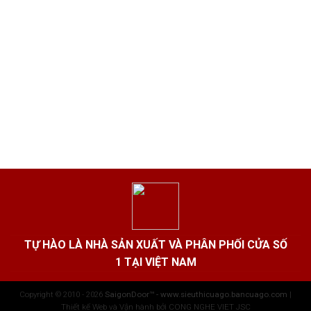
TỰ HÀO LÀ NHÀ SẢN XUẤT VÀ PHÂN PHỐI CỬA SỐ
1 TẠI VIỆT NAM
Copyright © 2010 - 2026
SaigonDoor™ - www.sieuthicuago.bancuago.com
|
Thiết kế Web và Vận hành bởi CONG NGHE VIET JSC