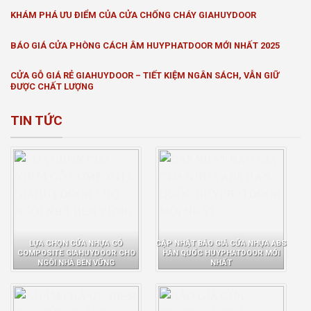
KHÁM PHÁ ƯU ĐIỂM CỦA CỬA CHỐNG CHÁY GIAHUYDOOR
BÁO GIÁ CỬA PHÒNG CÁCH ÂM HUYPHATDOOR MỚI NHẤT 2025
CỬA GỖ GIÁ RẺ GIAHUYDOOR – TIẾT KIỆM NGÂN SÁCH, VẪN GIỮ
ĐƯỢC CHẤT LƯỢNG
TIN TỨC
LỰA CHỌN CỬA NHỰA GỖ
CẬP NHẬT BÁO GIÁ CỬA NHỰA ABS
COMPOSITE GIAHUYDOOR CHO
HÀN QUỐC HUYPHATDOOR MỚI
NGÔI NHÀ BỀN VỮNG
NHẤT