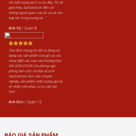
về chất lượng dịch vụ tại đây. Tôi sẽ
giới thiệu SaiGonDoor đến với
những người quen của tôi và sẽ còn
hợp tác trong tương lai..."
Anh Vũ
/
Quận 8
"Gia đình chúng tôi đã và đang sử
dụng các sản phẩm cửa gỗ và cửa
nhựa ABS các loại của thương hiệu
SÀI GÒN DOOR cho phòng ngủ,
phòng làm việc và nhà vệ sinh.
SaiGonDoor làm việc chuyên
nghiệp, sản phẩm chất lượng, giá lại
rẻ, nhân viên phục vụ tư vấn tận
tình."
Anh Đức
/
Quận 12
BÁO GIÁ SẢN PHẨM