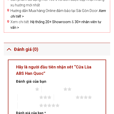
xu hướng mới nhất
Hướng dẫn Mua hàng Online đảm bảo tại Sài Gòn Door
Xem
chi tiết >
Xem chi tiết:
Hệ thống 20+ Showroom
&
30+ nhân viên tư
vấn >
Đánh giá (0)
Hãy là người đầu tiên nhận xét “Cửa Lùa
ABS Han Quoc”
Đánh giá của bạn
1 trên 5 sao
2 trên 5 sao
3 trên 5 sao
4 trên 5 sao
5 trên 5 sao
Đánh giá của bạn
*