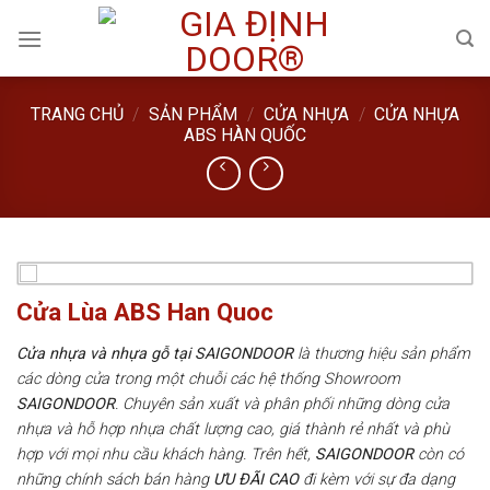
Skip
to
content
TRANG CHỦ
/
SẢN PHẨM
/
CỬA NHỰA
/
CỬA NHỰA
ABS HÀN QUỐC
Cửa Lùa ABS Han Quoc
Cửa nhựa và nhựa gỗ tại SAIGONDOOR
là thương hiệu sản phẩm
các dòng cửa trong một chuỗi các hệ thống Showroom
SAIGONDOOR
. Chuyên sản xuất và phân phối những dòng cửa
nhựa và hỗ hợp nhựa chất lượng cao, giá thành rẻ nhất và phù
hợp với mọi nhu cầu khách hàng. Trên hết,
SAIGONDOOR
còn có
những chính sách bán hàng
ƯU ĐÃI
CAO
đi kèm với sự đa dạng