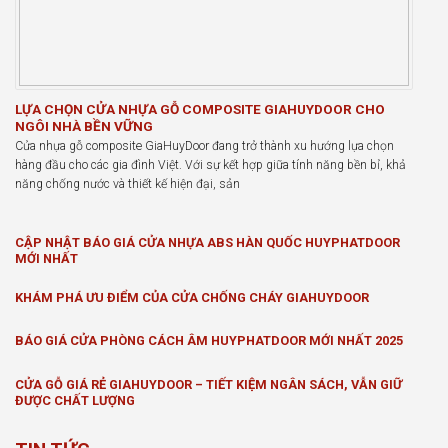
LỰA CHỌN CỬA NHỰA GỖ COMPOSITE GIAHUYDOOR CHO
NGÔI NHÀ BỀN VỮNG
Cửa nhựa gỗ composite GiaHuyDoor đang trở thành xu hướng lựa chọn
hàng đầu cho các gia đình Việt. Với sự kết hợp giữa tính năng bền bỉ, khả
năng chống nước và thiết kế hiện đại, sản
CẬP NHẬT BÁO GIÁ CỬA NHỰA ABS HÀN QUỐC HUYPHATDOOR
MỚI NHẤT
KHÁM PHÁ ƯU ĐIỂM CỦA CỬA CHỐNG CHÁY GIAHUYDOOR
BÁO GIÁ CỬA PHÒNG CÁCH ÂM HUYPHATDOOR MỚI NHẤT 2025
CỬA GỖ GIÁ RẺ GIAHUYDOOR – TIẾT KIỆM NGÂN SÁCH, VẪN GIỮ
ĐƯỢC CHẤT LƯỢNG