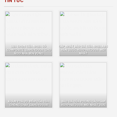
TIN TỨC
LỰA CHỌN CỬA NHỰA GỖ
CẬP NHẬT BÁO GIÁ CỬA NHỰA ABS
COMPOSITE GIAHUYDOOR CHO
HÀN QUỐC HUYPHATDOOR MỚI
NGÔI NHÀ BỀN VỮNG
NHẤT
KHÁM PHÁ ƯU ĐIỂM CỦA CỬA
BÁO GIÁ CỬA PHÒNG CÁCH ÂM
CHỐNG CHÁY GIAHUYDOOR
HUYPHATDOOR MỚI NHẤT 2025