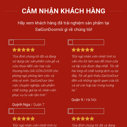
CẢM NHẬN KHÁCH HÀNG
Hãy xem khách hàng đã trải nghiệm sản phẩm tại
SaiGonDoornói gì về chúng tôi!
"Gia đình chúng tôi đã và đang
"Đội ngũ nhân viên nhiệt tình tư
"Gi
sử dụng các sản phẩm cửa gỗ và
vấn cho tôi làm sao để chọn cửa
sử 
cửa nhựa ABS các loại của
và lắp cửa được đẹp nhất. Tôi rất
cửa
thương hiệu SÀI GÒN DOOR cho
hài lòng về chất lượng dịch vụ tại
th
phòng ngủ, phòng làm việc và
đây. Tôi sẽ giới thiệu SaiGonDoor
phò
nhà vệ sinh. SaiGonDoor làm
đến với những người quen của tôi
nhà
việc chuyên nghiệp, sản phẩm
và sẽ còn hợp tác trong tương
việ
chất lượng, giá lại rẻ, nhân viên
lai."
chấ
phục vụ tư vấn tận tình."
phụ
Quận 9
/
Hà Nội
Quỳnh Nga
/
Quận 7
Qu
"Đội ngũ nhân viên nhiệt tình tư
"Gia đình chúng tôi đã và đang
"Độ