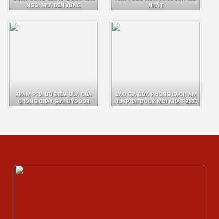
NGÔI NHÀ BỀN VỮNG
NHẤT
KHÁM PHÁ ƯU ĐIỂM CỦA CỬA
BÁO GIÁ CỬA PHÒNG CÁCH ÂM
CHỐNG CHÁY GIAHUYDOOR
HUYPHATDOOR MỚI NHẤT 2025