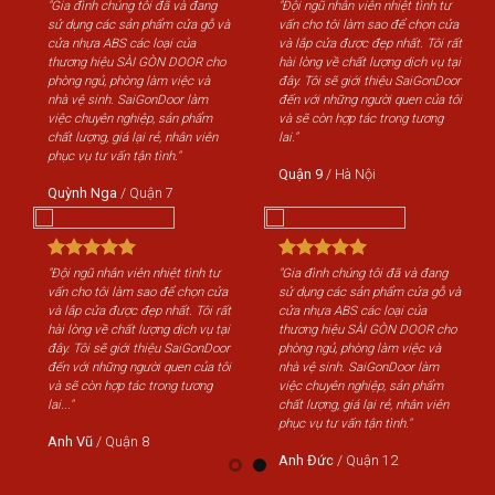
"Gia đình chúng tôi đã và đang
"Đội ngũ nhân viên nhiệt tình tư
"Gi
sử dụng các sản phẩm cửa gỗ và
vấn cho tôi làm sao để chọn cửa
sử 
cửa nhựa ABS các loại của
và lắp cửa được đẹp nhất. Tôi rất
cửa
thương hiệu SÀI GÒN DOOR cho
hài lòng về chất lượng dịch vụ tại
th
phòng ngủ, phòng làm việc và
đây. Tôi sẽ giới thiệu SaiGonDoor
phò
nhà vệ sinh. SaiGonDoor làm
đến với những người quen của tôi
nhà
việc chuyên nghiệp, sản phẩm
và sẽ còn hợp tác trong tương
việ
chất lượng, giá lại rẻ, nhân viên
lai."
chấ
phục vụ tư vấn tận tình."
phụ
Quận 9
/
Hà Nội
Quỳnh Nga
/
Quận 7
Qu
"Đội ngũ nhân viên nhiệt tình tư
"Gia đình chúng tôi đã và đang
"Độ
vấn cho tôi làm sao để chọn cửa
sử dụng các sản phẩm cửa gỗ và
vấn
và lắp cửa được đẹp nhất. Tôi rất
cửa nhựa ABS các loại của
và 
hài lòng về chất lượng dịch vụ tại
thương hiệu SÀI GÒN DOOR cho
hài
đây. Tôi sẽ giới thiệu SaiGonDoor
phòng ngủ, phòng làm việc và
đây
đến với những người quen của tôi
nhà vệ sinh. SaiGonDoor làm
đến
và sẽ còn hợp tác trong tương
việc chuyên nghiệp, sản phẩm
và 
lai..."
chất lượng, giá lại rẻ, nhân viên
lai..
phục vụ tư vấn tận tình."
Anh Vũ
/
Quận 8
An
Anh Đức
/
Quận 12