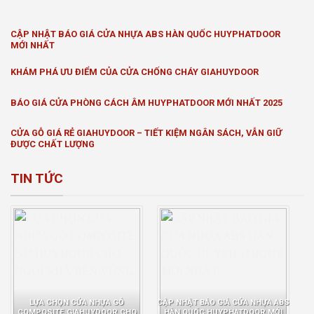
CẬP NHẬT BÁO GIÁ CỬA NHỰA ABS HÀN QUỐC HUYPHATDOOR
MỚI NHẤT
KHÁM PHÁ ƯU ĐIỂM CỦA CỬA CHỐNG CHÁY GIAHUYDOOR
BÁO GIÁ CỬA PHÒNG CÁCH ÂM HUYPHATDOOR MỚI NHẤT 2025
CỬA GỖ GIÁ RẺ GIAHUYDOOR – TIẾT KIỆM NGÂN SÁCH, VẪN GIỮ
ĐƯỢC CHẤT LƯỢNG
TIN TỨC
LỰA CHỌN CỬA NHỰA GỖ
CẬP NHẬT BÁO GIÁ CỬA NHỰA ABS
COMPOSITE GIAHUYDOOR CHO
HÀN QUỐC HUYPHATDOOR MỚI