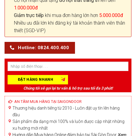
Cơ hội nhận quà tặng
đồ nội thất trang trí
lên đến
1.000.000đ
Giảm trực tiếp
khi mua đơn hàng lớn hơn
5.000.000đ
Nhiều ưu đãi lớn khi đăng ký tài khoản thành viên thân
thiết (SGD-VIP)
Hotline: 0824.400.400
Chúng tôi sẽ gọi lại tư vấn & hỗ trợ sau tối đa 3 phút!
AN TÂM MUA HÀNG TẠI SAIGONDOOR
Thương hiệu danh tiếng từ 2010 - Luôn đặt uy tín lên hàng
đầu
Sản phẩm đa dạng mới 100% và luôn được cập nhật những
xu hướng mới nhất
Hướng dẫn Mua hàng Online đảm bảo tại Sài Gòn Door
Xem