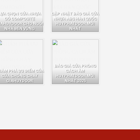
LỰA CHỌN CỬA NHỰA
CẬP NHẬT BÁO GIÁ CỬA
GỖ COMPOSITE
NHỰA ABS HÀN QUỐC
IAHUYDOOR CHO NGÔI
HUYPHATDOOR MỚI
NHÀ BỀN VỮNG
NHẤT
BÁO GIÁ CỬA PHÒNG
HÁM PHÁ ƯU ĐIỂM CỦA
CÁCH ÂM
CỬA CHỐNG CHÁY
HUYPHATDOOR MỚI
GIAHUYDOOR
NHẤT 2025