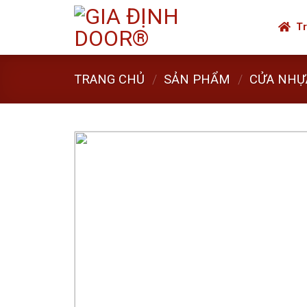
Skip
to
Tr
content
TRANG CHỦ
/
SẢN PHẨM
/
CỬA NHỰ