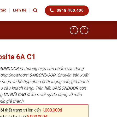
0818.400.400
 tức
Liên hệ
site 6A C1
AIGONDOOR
là thương hiệu sản phẩm các dòng
 thống Showroom
SAIGONDOOR
. Chuyên sản xuất
 nhựa và hỗ hợp nhựa chất lượng cao, giá thành
hu cầu khách hàng. Trên hết,
SAIGONDOOR
còn
ng
ƯU ĐÃI
CAO
đi kèm với sự đa dạng về mẫu
húc giá thành.
i thất trang trí
lên đến
1.000.000đ
n hàng lớn hơn
5.000.000đ