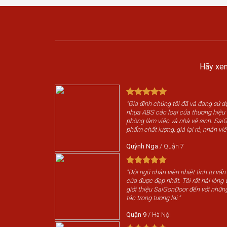
Hãy xem
"Gia đình chúng tôi đã và đang sử 
nhựa ABS các loại của thương hiệ
phòng làm việc và nhà vệ sinh. Sai
phẩm chất lượng, giá lại rẻ, nhân viê
Quỳnh Nga
/
Quận 7
"Đội ngũ nhân viên nhiệt tình tư vấn
cửa được đẹp nhất. Tôi rất hài lòng v
giới thiệu SaiGonDoor đến với nhữn
tác trong tương lai."
Quận 9
/
Hà Nội