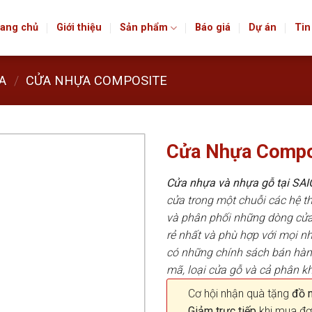
ang chủ
Giới thiệu
Sản phẩm
Báo giá
Dự án
Tin
A
/
CỬA NHỰA COMPOSITE
Cửa Nhựa Compo
Cửa nhựa và nhựa gỗ tại S
cửa trong một chuỗi các hệ
và phân phối những dòng cửa
rẻ nhất và phù hợp với mọi n
có những chính sách bán hà
mã, loại cửa gỗ và cả phân k
Cơ hội nhận quà tặng
đồ nộ
Giảm trực tiếp
khi mua đơ