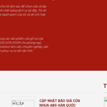
 cho tôi làm sao để chọn cửa và lắp
ề chất lượng dịch vụ tại đây. Tôi sẽ
g người quen của tôi và sẽ còn hợp
dụng các sản phẩm cửa gỗ và cửa
u SÀI GÒN DOOR cho phòng ngủ,
GonDoor làm việc chuyên nghiệp, sản
n phục vụ tư vấn tận tình."
T
CẬP NHẬT BÁO GIÁ CỬA
NHỰA ABS HÀN QUỐC