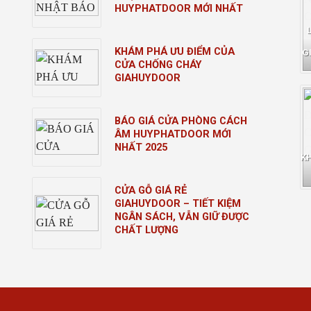
HUYPHATDOOR MỚI NHẤT
KHÁM PHÁ ƯU ĐIỂM CỦA
G
CỬA CHỐNG CHÁY
GIAHUYDOOR
BÁO GIÁ CỬA PHÒNG CÁCH
ÂM HUYPHATDOOR MỚI
NHẤT 2025
K
CỬA GỖ GIÁ RẺ
GIAHUYDOOR – TIẾT KIỆM
NGÂN SÁCH, VẪN GIỮ ĐƯỢC
CHẤT LƯỢNG