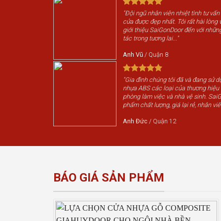
"Đội ngũ nhân viên nhiệt tình tư vấn
cửa được đẹp nhất. Tôi rất hài lòng v
giới thiệu SaiGonDoor đến với nhữn
tác trong tương lai..."
Anh Vũ
/
Quận 8
"Gia đình chúng tôi đã và đang sử 
nhựa ABS các loại của thương hiệ
phòng làm việc và nhà vệ sinh. Sai
phẩm chất lượng, giá lại rẻ, nhân viê
Anh Đức
/
Quận 12
BÁO GIÁ SẢN PHẨM