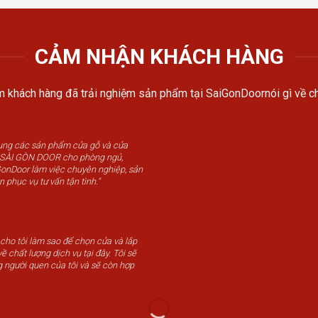
CẢM NHẬN KHÁCH HÀNG
 khách hàng đã trải nghiệm sản phẩm tại SaiGonDoornói gì về ch
dụng các sản phẩm cửa gỗ và cửa
u SÀI GÒN DOOR cho phòng ngủ,
GonDoor làm việc chuyên nghiệp, sản
n phục vụ tư vấn tận tình."
 cho tôi làm sao để chọn cửa và lắp
ề chất lượng dịch vụ tại đây. Tôi sẽ
g người quen của tôi và sẽ còn hợp