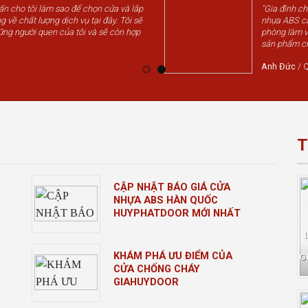
vấn cho tôi làm sao để chọn cửa và lắp
"Gia đình c
g về chất lượng dịch vụ tại đây. Tôi sẽ
nhựa ABS cá
ững người quen của tôi và sẽ còn hợp
phòng làm v
sản phẩm chấ
Anh Đức
/
Q
T
CẬP NHẬT BÁO GIÁ CỬA
NHỰA ABS HÀN QUỐC
HUYPHATDOOR MỚI NHẤT
KHÁM PHÁ ƯU ĐIỂM CỦA
G
CỬA CHỐNG CHÁY
GIAHUYDOOR