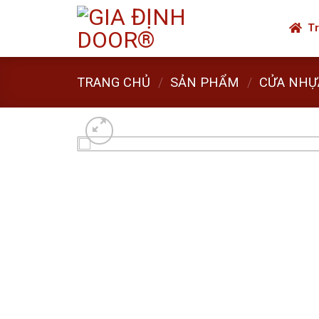
Skip
to
Tr
content
TRANG CHỦ
/
SẢN PHẨM
/
CỬA NHỰ