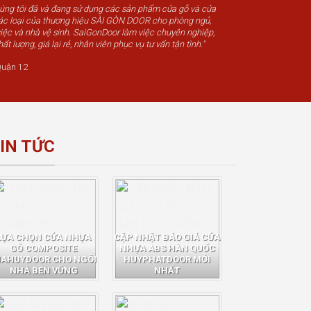
húng tôi đã và đang sử dụng các sản phẩm cửa gỗ và cửa
c loại của thương hiệu SÀI GÒN DOOR cho phòng ngủ,
iệc và nhà vệ sinh. SaiGonDoor làm việc chuyên nghiệp,
t lượng, giá lại rẻ, nhân viên phục vụ tư vấn tận tình."
uận 12
IN TỨC
LỰA CHỌN CỬA NHỰA
CẬP NHẬT BÁO GIÁ CỬA
GỖ COMPOSITE
NHỰA ABS HÀN QUỐC
IAHUYDOOR CHO NGÔI
HUYPHATDOOR MỚI
NHÀ BỀN VỮNG
NHẤT