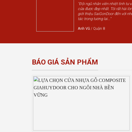
"Đội ngũ nhân viên nhiệt tình tư 
cửa được đẹp nhất. Tôi rất hài lòn
giới thiệu SaiGonDoor đến với nh
tác trong tương lai..."
Anh Vũ
/
Quận 8
BÁO GIÁ SẢN PHẨM