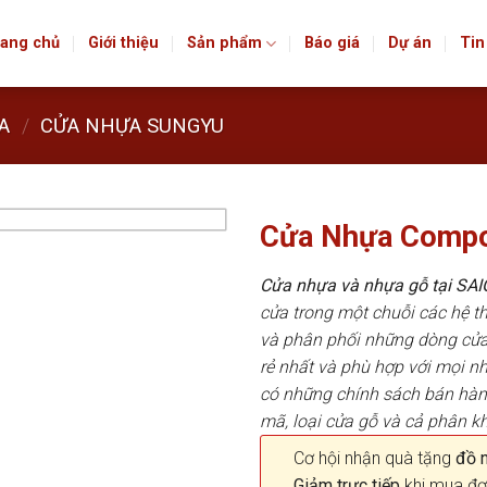
ang chủ
Giới thiệu
Sản phẩm
Báo giá
Dự án
Tin
A
/
CỬA NHỰA SUNGYU
Cửa Nhựa Compo
Cửa nhựa và nhựa gỗ tại S
cửa trong một chuỗi các hệ
và phân phối những dòng cửa
rẻ nhất và phù hợp với mọi n
có những chính sách bán hà
mã, loại cửa gỗ và cả phân k
Cơ hội nhận quà tặng
đồ nộ
Giảm trực tiếp
khi mua đơ