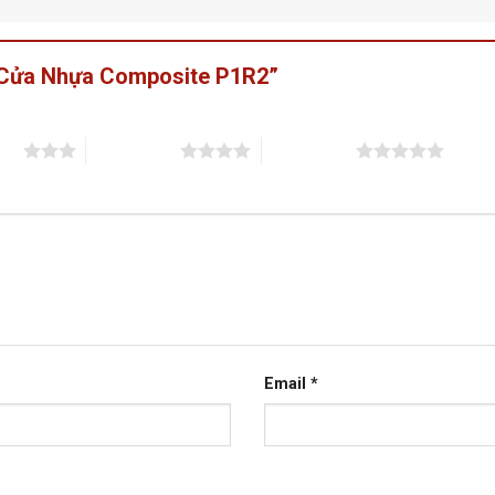
 “Cửa Nhựa Composite P1R2”
sao
4 trên 5 sao
5 trên 5 sao
Email
*