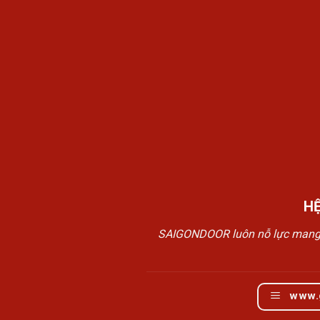
H
SAIGONDOOR luôn nỗ lực mang đế
www.