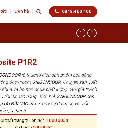
0818.400.400
 tức
Liên hệ
site P1R2
AIGONDOOR
là thương hiệu sản phẩm các dòng
 thống Showroom
SAIGONDOOR
. Chuyên sản xuất
 nhựa và hỗ hợp nhựa chất lượng cao, giá thành
hu cầu khách hàng. Trên hết,
SAIGONDOOR
còn
ng
ƯU ĐÃI
CAO
đi kèm với sự đa dạng về mẫu
húc giá thành.
i thất trang trí
lên đến
1.000.000đ
n hàng lớn hơn
5.000.000đ