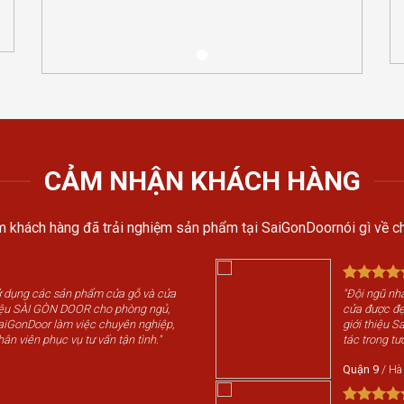
CẢM NHẬN KHÁCH HÀNG
 khách hàng đã trải nghiệm sản phẩm tại SaiGonDoornói gì về ch
sử dụng các sản phẩm cửa gỗ và cửa
"Đội ngũ nhâ
iệu SÀI GÒN DOOR cho phòng ngủ,
cửa được đẹp
SaiGonDoor làm việc chuyên nghiệp,
giới thiệu 
hân viên phục vụ tư vấn tận tình."
tác trong tươ
Quận 9
/
Hà