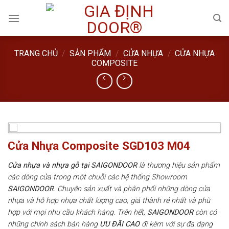
Skip
to
content
TRANG CHỦ
/
SẢN PHẨM
/
CỬA NHỰA
/
CỬA NHỰA
COMPOSITE
Cửa Nhựa Composite SGD103 M04
Cửa nhựa và nhựa gỗ tại SAIGONDOOR
là thương hiệu sản phẩm
các dòng cửa trong một chuỗi các hệ thống Showroom
SAIGONDOOR
. Chuyên sản xuất và phân phối những dòng cửa
nhựa và hỗ hợp nhựa chất lượng cao, giá thành rẻ nhất và phù
hợp với mọi nhu cầu khách hàng. Trên hết,
SAIGONDOOR
còn có
những chính sách bán hàng
ƯU ĐÃI
CAO
đi kèm với sự đa dạng