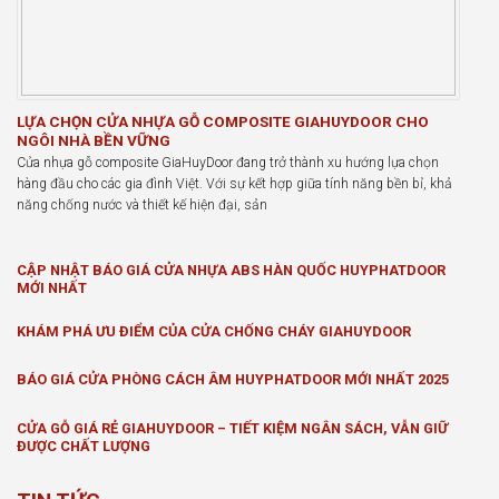
LỰA CHỌN CỬA NHỰA GỖ COMPOSITE GIAHUYDOOR CHO
NGÔI NHÀ BỀN VỮNG
Cửa nhựa gỗ composite GiaHuyDoor đang trở thành xu hướng lựa chọn
hàng đầu cho các gia đình Việt. Với sự kết hợp giữa tính năng bền bỉ, khả
năng chống nước và thiết kế hiện đại, sản
CẬP NHẬT BÁO GIÁ CỬA NHỰA ABS HÀN QUỐC HUYPHATDOOR
MỚI NHẤT
KHÁM PHÁ ƯU ĐIỂM CỦA CỬA CHỐNG CHÁY GIAHUYDOOR
BÁO GIÁ CỬA PHÒNG CÁCH ÂM HUYPHATDOOR MỚI NHẤT 2025
CỬA GỖ GIÁ RẺ GIAHUYDOOR – TIẾT KIỆM NGÂN SÁCH, VẪN GIỮ
ĐƯỢC CHẤT LƯỢNG