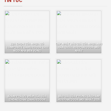
TIN TỨC
LỰA CHỌN CỬA NHỰA GỖ
CẬP NHẬT BÁO GIÁ CỬA NHỰA ABS
COMPOSITE GIAHUYDOOR CHO
HÀN QUỐC HUYPHATDOOR MỚI
NGÔI NHÀ BỀN VỮNG
NHẤT
KHÁM PHÁ ƯU ĐIỂM CỦA CỬA
BÁO GIÁ CỬA PHÒNG CÁCH ÂM
CHỐNG CHÁY GIAHUYDOOR
HUYPHATDOOR MỚI NHẤT 2025