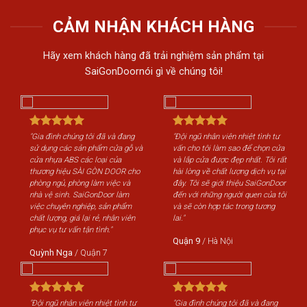
CẢM NHẬN KHÁCH HÀNG
Hãy xem khách hàng đã trải nghiệm sản phẩm tại
SaiGonDoornói gì về chúng tôi!
"Gia đình chúng tôi đã và đang
"Đội ngũ nhân viên nhiệt tình tư
"Gi
sử dụng các sản phẩm cửa gỗ và
vấn cho tôi làm sao để chọn cửa
sử 
cửa nhựa ABS các loại của
và lắp cửa được đẹp nhất. Tôi rất
cửa
thương hiệu SÀI GÒN DOOR cho
hài lòng về chất lượng dịch vụ tại
th
phòng ngủ, phòng làm việc và
đây. Tôi sẽ giới thiệu SaiGonDoor
phò
nhà vệ sinh. SaiGonDoor làm
đến với những người quen của tôi
nhà
việc chuyên nghiệp, sản phẩm
và sẽ còn hợp tác trong tương
việ
chất lượng, giá lại rẻ, nhân viên
lai."
chấ
phục vụ tư vấn tận tình."
phụ
Quận 9
/
Hà Nội
Quỳnh Nga
/
Quận 7
Qu
"Đội ngũ nhân viên nhiệt tình tư
"Gia đình chúng tôi đã và đang
"Độ