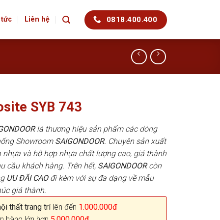
0818.400.400
 tức
Liên hệ
site SYB 743
AIGONDOOR
là thương hiệu sản phẩm các dòng
 thống Showroom
SAIGONDOOR
. Chuyên sản xuất
 nhựa và hỗ hợp nhựa chất lượng cao, giá thành
hu cầu khách hàng. Trên hết,
SAIGONDOOR
còn
ng
ƯU ĐÃI
CAO
đi kèm với sự đa dạng về mẫu
húc giá thành.
i thất trang trí
lên đến
1.000.000đ
n hàng lớn hơn
5.000.000đ