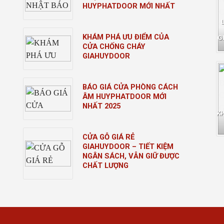
HUYPHATDOOR MỚI NHẤT
KHÁM PHÁ ƯU ĐIỂM CỦA
G
CỬA CHỐNG CHÁY
GIAHUYDOOR
BÁO GIÁ CỬA PHÒNG CÁCH
ÂM HUYPHATDOOR MỚI
NHẤT 2025
K
CỬA GỖ GIÁ RẺ
GIAHUYDOOR – TIẾT KIỆM
NGÂN SÁCH, VẪN GIỮ ĐƯỢC
CHẤT LƯỢNG