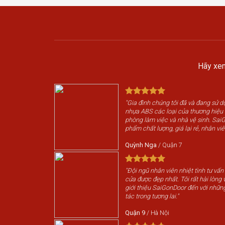
Hãy xem
"Gia đình chúng tôi đã và đang sử 
nhựa ABS các loại của thương hiệ
phòng làm việc và nhà vệ sinh. Sai
phẩm chất lượng, giá lại rẻ, nhân viê
Quỳnh Nga
/
Quận 7
"Đội ngũ nhân viên nhiệt tình tư vấn
cửa được đẹp nhất. Tôi rất hài lòng v
giới thiệu SaiGonDoor đến với nhữn
tác trong tương lai."
Quận 9
/
Hà Nội