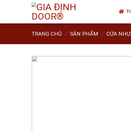
Skip
to
Tr
content
TRANG CHỦ
/
SẢN PHẨM
/
CỬA NHỰ