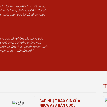
 cho tôi làm sao để chọn cửa và lắp
ề chất lượng dịch vụ tại đây. Tôi sẽ
g người quen của tôi và sẽ còn hợp
dụng các sản phẩm cửa gỗ và cửa
u SÀI GÒN DOOR cho phòng ngủ,
GonDoor làm việc chuyên nghiệp, sản
n phục vụ tư vấn tận tình."
T
CẬP NHẬT BÁO GIÁ CỬA
NHỰA ABS HÀN QUỐC