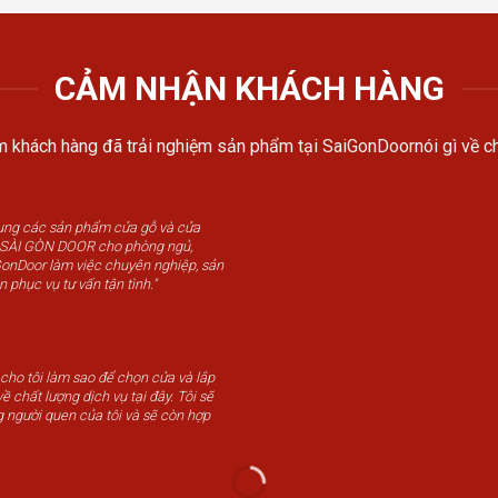
CẢM NHẬN KHÁCH HÀNG
 khách hàng đã trải nghiệm sản phẩm tại SaiGonDoornói gì về ch
dụng các sản phẩm cửa gỗ và cửa
u SÀI GÒN DOOR cho phòng ngủ,
GonDoor làm việc chuyên nghiệp, sản
n phục vụ tư vấn tận tình."
 cho tôi làm sao để chọn cửa và lắp
ề chất lượng dịch vụ tại đây. Tôi sẽ
g người quen của tôi và sẽ còn hợp