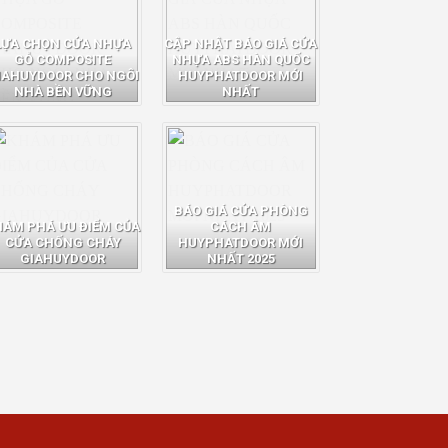
LỰA CHỌN CỬA NHỰA
CẬP NHẬT BÁO GIÁ CỬA
GỖ COMPOSITE
NHỰA ABS HÀN QUỐC
IAHUYDOOR CHO NGÔI
HUYPHATDOOR MỚI
NHÀ BỀN VỮNG
NHẤT
BÁO GIÁ CỬA PHÒNG
HÁM PHÁ ƯU ĐIỂM CỦA
CÁCH ÂM
CỬA CHỐNG CHÁY
HUYPHATDOOR MỚI
GIAHUYDOOR
NHẤT 2025