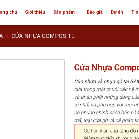
ang chủ
Giới thiệu
Sản phẩm
Báo giá
Dự án
Tin
A
/
CỬA NHỰA COMPOSITE
Cửa Nhựa Compo
Cửa nhựa và nhựa gỗ tại S
cửa trong một chuỗi các hệ
và phân phối những dòng cửa
rẻ nhất và phù hợp với mọi n
có những chính sách bán hà
mã, loại cửa gỗ và cả phân k
Cơ hội nhận quà tặng
đồ nộ
Giảm trực tiếp
khi mua đơ