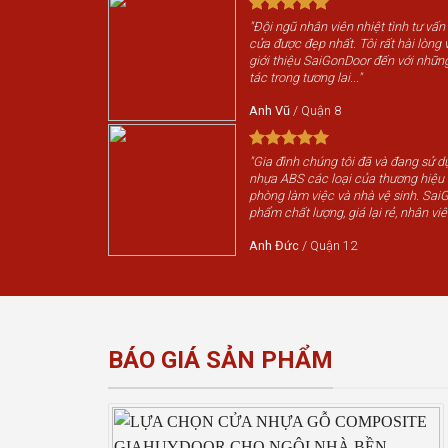
"Đội ngũ nhân viên nhiệt tình tư vấn
cửa được đẹp nhất. Tôi rất hài lòng v
giới thiệu SaiGonDoor đến với nhữn
tác trong tương lai..."
Anh Vũ
/
Quận 8
"Gia đình chúng tôi đã và đang sử 
nhựa ABS các loại của thương hiệ
phòng làm việc và nhà vệ sinh. Sai
phẩm chất lượng, giá lại rẻ, nhân viê
Anh Đức
/
Quận 12
BÁO GIÁ SẢN PHẨM