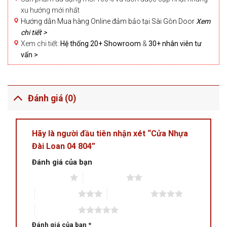
xu hướng mới nhất
Hướng dẫn Mua hàng Online đảm bảo tại Sài Gòn Door
Xem
chi tiết >
Xem chi tiết:
Hệ thống 20+ Showroom
&
30+ nhân viên tư
vấn >
Đánh giá (0)
Hãy là người đầu tiên nhận xét “Cửa Nhựa
Đài Loan 04 804”
Đánh giá của bạn
1 trên 5 sao
2 trên 5 sao
3 trên 5 sao
4 trên 5 sao
5 trên 5 sao
Đánh giá của bạn
*