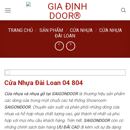
Skip
to
content
TRANG CHỦ
/
SẢN PHẨM
/
CỬA NHỰA
/
CỬA NHỰA
ĐÀI LOAN
Cửa Nhựa Đài Loan 04 804
Cửa nhựa và nhựa gỗ tại SAIGONDOOR
là thương hiệu sản phẩm
các dòng cửa trong một chuỗi các hệ thống Showroom
SAIGONDOOR
. Chuyên sản xuất và phân phối những dòng cửa
nhựa và hỗ hợp nhựa chất lượng cao, giá thành rẻ nhất và phù
hợp với mọi nhu cầu khách hàng. Trên hết,
SAIGONDOOR
còn có
những chính sách bán hàng
ƯU ĐÃI
CAO
đi kèm với sự đa dạng