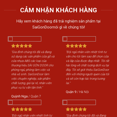
CẢM NHẬN KHÁCH HÀNG
Hãy xem khách hàng đã trải nghiệm sản phẩm tại
SaiGonDoornói gì về chúng tôi!
"Gia đình chúng tôi đã và đang
"Đội ngũ nhân viên nhiệt tình tư
"Gi
sử dụng các sản phẩm cửa gỗ và
vấn cho tôi làm sao để chọn cửa
sử 
cửa nhựa ABS các loại của
và lắp cửa được đẹp nhất. Tôi rất
cửa
thương hiệu SÀI GÒN DOOR cho
hài lòng về chất lượng dịch vụ tại
th
phòng ngủ, phòng làm việc và
đây. Tôi sẽ giới thiệu SaiGonDoor
phò
nhà vệ sinh. SaiGonDoor làm
đến với những người quen của tôi
nhà
việc chuyên nghiệp, sản phẩm
và sẽ còn hợp tác trong tương
việ
chất lượng, giá lại rẻ, nhân viên
lai."
chấ
phục vụ tư vấn tận tình."
phụ
Quận 9
/
Hà Nội
Quỳnh Nga
/
Quận 7
Qu
"Đội ngũ nhân viên nhiệt tình tư
"Gia đình chúng tôi đã và đang
"Độ