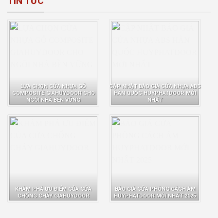
TIN TỨC
LỰA CHỌN CỬA NHỰA GỖ
CẬP NHẬT BÁO GIÁ CỬA NHỰA ABS
COMPOSITE GIAHUYDOOR CHO
HÀN QUỐC HUYPHATDOOR MỚI
NGÔI NHÀ BỀN VỮNG
NHẤT
KHÁM PHÁ ƯU ĐIỂM CỦA CỬA
BÁO GIÁ CỬA PHÒNG CÁCH ÂM
CHỐNG CHÁY GIAHUYDOOR
HUYPHATDOOR MỚI NHẤT 2025