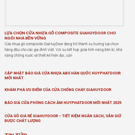
LỰA CHỌN CỬA NHỰA GỖ COMPOSITE GIAHUYDOOR CHO
NGÔI NHÀ BỀN VỮNG
Cửa nhựa gỗ composite GiaHuyDoor đang trở thành xu hướng lựa chọn
hàng đầu cho các gia đình Việt. Với sự kết hợp giữa tính năng bền bỉ, khả
năng chống nước và thiết kế hiện đại, sản
CẬP NHẬT BÁO GIÁ CỬA NHỰA ABS HÀN QUỐC HUYPHATDOOR
MỚI NHẤT
KHÁM PHÁ ƯU ĐIỂM CỦA CỬA CHỐNG CHÁY GIAHUYDOOR
BÁO GIÁ CỬA PHÒNG CÁCH ÂM HUYPHATDOOR MỚI NHẤT 2025
CỬA GỖ GIÁ RẺ GIAHUYDOOR – TIẾT KIỆM NGÂN SÁCH, VẪN GIỮ
ĐƯỢC CHẤT LƯỢNG