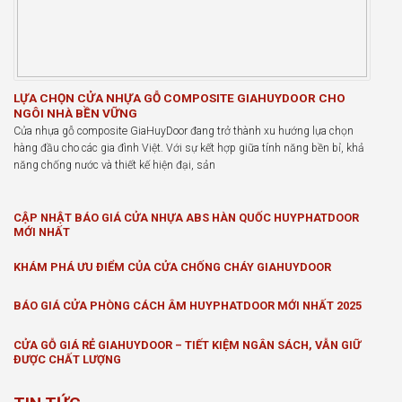
LỰA CHỌN CỬA NHỰA GỖ COMPOSITE GIAHUYDOOR CHO
NGÔI NHÀ BỀN VỮNG
Cửa nhựa gỗ composite GiaHuyDoor đang trở thành xu hướng lựa chọn
hàng đầu cho các gia đình Việt. Với sự kết hợp giữa tính năng bền bỉ, khả
năng chống nước và thiết kế hiện đại, sản
CẬP NHẬT BÁO GIÁ CỬA NHỰA ABS HÀN QUỐC HUYPHATDOOR
MỚI NHẤT
KHÁM PHÁ ƯU ĐIỂM CỦA CỬA CHỐNG CHÁY GIAHUYDOOR
BÁO GIÁ CỬA PHÒNG CÁCH ÂM HUYPHATDOOR MỚI NHẤT 2025
CỬA GỖ GIÁ RẺ GIAHUYDOOR – TIẾT KIỆM NGÂN SÁCH, VẪN GIỮ
ĐƯỢC CHẤT LƯỢNG