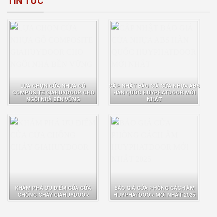
TIN TỨC
LỰA CHỌN CỬA NHỰA GỖ
CẬP NHẬT BÁO GIÁ CỬA NHỰA ABS
COMPOSITE GIAHUYDOOR CHO
HÀN QUỐC HUYPHATDOOR MỚI
NGÔI NHÀ BỀN VỮNG
NHẤT
KHÁM PHÁ ƯU ĐIỂM CỦA CỬA
BÁO GIÁ CỬA PHÒNG CÁCH ÂM
CHỐNG CHÁY GIAHUYDOOR
HUYPHATDOOR MỚI NHẤT 2025