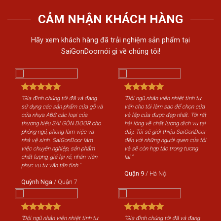
CẢM NHẬN KHÁCH HÀNG
Hãy xem khách hàng đã trải nghiệm sản phẩm tại
SaiGonDoornói gì về chúng tôi!
"Gia đình chúng tôi đã và đang
"Đội ngũ nhân viên nhiệt tình tư
"Gi
sử dụng các sản phẩm cửa gỗ và
vấn cho tôi làm sao để chọn cửa
sử 
cửa nhựa ABS các loại của
và lắp cửa được đẹp nhất. Tôi rất
cửa
thương hiệu SÀI GÒN DOOR cho
hài lòng về chất lượng dịch vụ tại
th
phòng ngủ, phòng làm việc và
đây. Tôi sẽ giới thiệu SaiGonDoor
phò
nhà vệ sinh. SaiGonDoor làm
đến với những người quen của tôi
nhà
việc chuyên nghiệp, sản phẩm
và sẽ còn hợp tác trong tương
việ
chất lượng, giá lại rẻ, nhân viên
lai."
chấ
phục vụ tư vấn tận tình."
phụ
Quận 9
/
Hà Nội
Quỳnh Nga
/
Quận 7
Qu
"Đội ngũ nhân viên nhiệt tình tư
"Gia đình chúng tôi đã và đang
"Độ