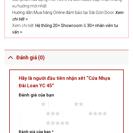
xu hướng mới nhất
Hướng dẫn Mua hàng Online đảm bảo tại Sài Gòn Door
Xem
chi tiết >
Xem chi tiết:
Hệ thống 20+ Showroom
&
30+ nhân viên tư
vấn >
Đánh giá (0)
Hãy là người đầu tiên nhận xét “Cửa Nhựa
Đài Loan YC 45”
Đánh giá của bạn
1 trên 5 sao
2 trên 5 sao
3 trên 5 sao
4 trên 5 sao
5 trên 5 sao
Đánh giá của bạn
*