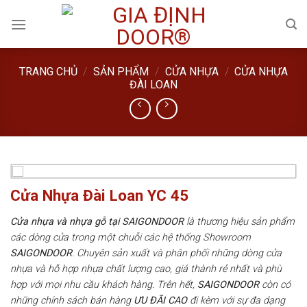
Skip
to
content
TRANG CHỦ
/
SẢN PHẨM
/
CỬA NHỰA
/
CỬA NHỰA
ĐÀI LOAN
Cửa Nhựa Đài Loan YC 45
Cửa nhựa và nhựa gỗ tại SAIGONDOOR
là thương hiệu sản phẩm
các dòng cửa trong một chuỗi các hệ thống Showroom
SAIGONDOOR
. Chuyên sản xuất và phân phối những dòng cửa
nhựa và hỗ hợp nhựa chất lượng cao, giá thành rẻ nhất và phù
hợp với mọi nhu cầu khách hàng. Trên hết,
SAIGONDOOR
còn có
những chính sách bán hàng
ƯU ĐÃI
CAO
đi kèm với sự đa dạng