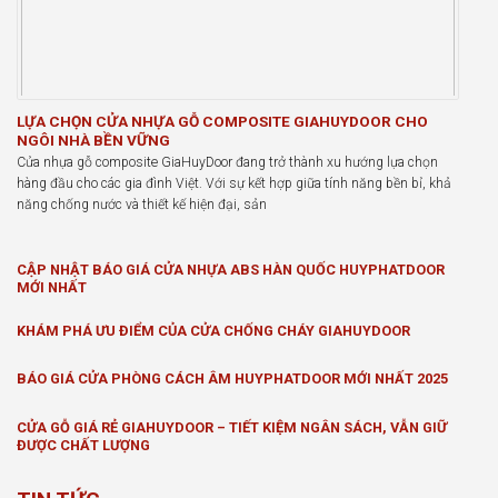
LỰA CHỌN CỬA NHỰA GỖ COMPOSITE GIAHUYDOOR CHO
NGÔI NHÀ BỀN VỮNG
Cửa nhựa gỗ composite GiaHuyDoor đang trở thành xu hướng lựa chọn
hàng đầu cho các gia đình Việt. Với sự kết hợp giữa tính năng bền bỉ, khả
năng chống nước và thiết kế hiện đại, sản
CẬP NHẬT BÁO GIÁ CỬA NHỰA ABS HÀN QUỐC HUYPHATDOOR
MỚI NHẤT
KHÁM PHÁ ƯU ĐIỂM CỦA CỬA CHỐNG CHÁY GIAHUYDOOR
BÁO GIÁ CỬA PHÒNG CÁCH ÂM HUYPHATDOOR MỚI NHẤT 2025
CỬA GỖ GIÁ RẺ GIAHUYDOOR – TIẾT KIỆM NGÂN SÁCH, VẪN GIỮ
ĐƯỢC CHẤT LƯỢNG