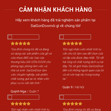
CẢM NHẬN KHÁCH HÀNG
Hãy xem khách hàng đã trải nghiệm sản phẩm tại
SaiGonDoornói gì về chúng tôi!
"Gia đình chúng tôi đã và đang
"Đội ngũ nhân viên nhiệt tình tư
"Gi
sử dụng các sản phẩm cửa gỗ và
vấn cho tôi làm sao để chọn cửa
sử 
cửa nhựa ABS các loại của
và lắp cửa được đẹp nhất. Tôi rất
cửa
thương hiệu SÀI GÒN DOOR cho
hài lòng về chất lượng dịch vụ tại
th
phòng ngủ, phòng làm việc và
đây. Tôi sẽ giới thiệu SaiGonDoor
phò
nhà vệ sinh. SaiGonDoor làm
đến với những người quen của tôi
nhà
việc chuyên nghiệp, sản phẩm
và sẽ còn hợp tác trong tương
việ
chất lượng, giá lại rẻ, nhân viên
lai."
chấ
phục vụ tư vấn tận tình."
phụ
Quận 9
/
Hà Nội
Quỳnh Nga
/
Quận 7
Qu
"Đội ngũ nhân viên nhiệt tình tư
"Gia đình chúng tôi đã và đang
"Độ