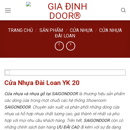
Skip
to
content
TRANG CHỦ
/
SẢN PHẨM
/
CỬA NHỰA
/
CỬA NHỰA
ĐÀI LOAN
Cửa Nhựa Đài Loan YK 20
Cửa nhựa và nhựa gỗ tại SAIGONDOOR
là thương hiệu sản phẩm
các dòng cửa trong một chuỗi các hệ thống Showroom
SAIGONDOOR
. Chuyên sản xuất và phân phối những dòng cửa
nhựa và hỗ hợp nhựa chất lượng cao, giá thành rẻ nhất và phù
hợp với mọi nhu cầu khách hàng. Trên hết,
SAIGONDOOR
còn có
những chính sách bán hàng
ƯU ĐÃI
CAO
đi kèm với sự đa dạng