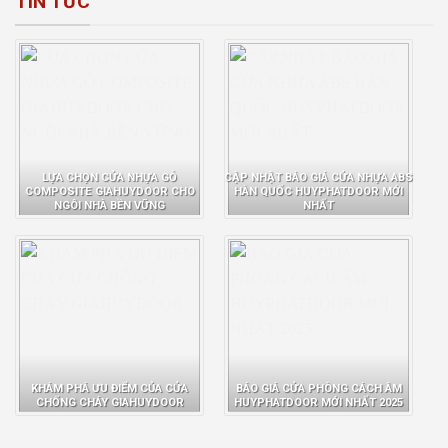
TIN TỨC
LỰA CHỌN CỬA NHỰA GỖ
CẬP NHẬT BÁO GIÁ CỬA NHỰA ABS
COMPOSITE GIAHUYDOOR CHO
HÀN QUỐC HUYPHATDOOR MỚI
NGÔI NHÀ BỀN VỮNG
NHẤT
KHÁM PHÁ ƯU ĐIỂM CỦA CỬA
BÁO GIÁ CỬA PHÒNG CÁCH ÂM
CHỐNG CHÁY GIAHUYDOOR
HUYPHATDOOR MỚI NHẤT 2025