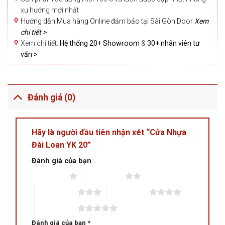
xu hướng mới nhất
Hướng dẫn Mua hàng Online đảm bảo tại Sài Gòn Door
Xem
chi tiết >
Xem chi tiết:
Hệ thống 20+ Showroom
&
30+ nhân viên tư
vấn >
Đánh giá (0)
Hãy là người đầu tiên nhận xét “Cửa Nhựa
Đài Loan YK 20”
Đánh giá của bạn
1 trên 5 sao
2 trên 5 sao
3 trên 5 sao
4 trên 5 sao
5 trên 5 sao
Đánh giá của bạn
*