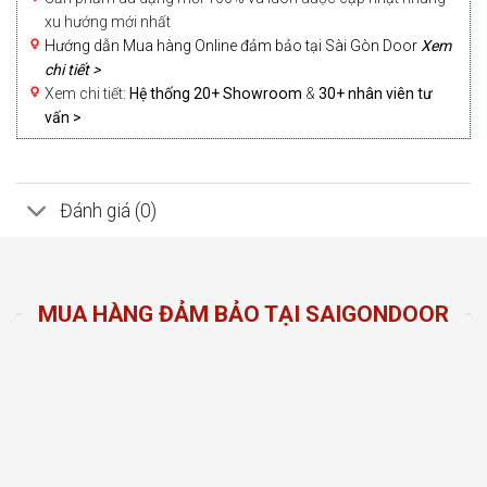
xu hướng mới nhất
Hướng dẫn Mua hàng Online đảm bảo tại Sài Gòn Door
Xem
chi tiết >
Xem chi tiết:
Hệ thống 20+ Showroom
&
30+ nhân viên tư
vấn >
Đánh giá (0)
MUA HÀNG ĐẢM BẢO TẠI SAIGONDOOR
n Door
ng sản
n hàng
đầu
oom và