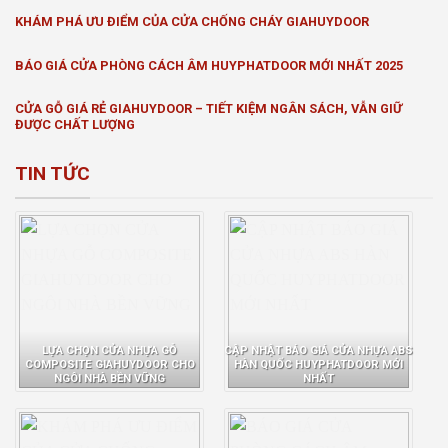
KHÁM PHÁ ƯU ĐIỂM CỦA CỬA CHỐNG CHÁY GIAHUYDOOR
BÁO GIÁ CỬA PHÒNG CÁCH ÂM HUYPHATDOOR MỚI NHẤT 2025
CỬA GỖ GIÁ RẺ GIAHUYDOOR – TIẾT KIỆM NGÂN SÁCH, VẪN GIỮ
ĐƯỢC CHẤT LƯỢNG
TIN TỨC
LỰA CHỌN CỬA NHỰA GỖ
CẬP NHẬT BÁO GIÁ CỬA NHỰA ABS
COMPOSITE GIAHUYDOOR CHO
HÀN QUỐC HUYPHATDOOR MỚI
NGÔI NHÀ BỀN VỮNG
NHẤT