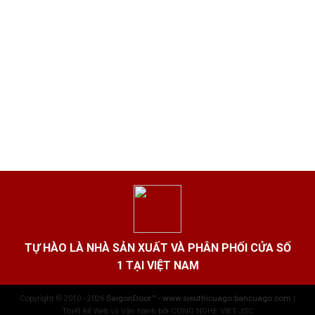
TỰ HÀO LÀ NHÀ SẢN XUẤT VÀ PHÂN PHỐI CỬA SỐ
1 TẠI VIỆT NAM
Copyright © 2010 - 2026
SaigonDoor™ - www.sieuthicuago.bancuago.com
|
Thiết kế Web và Vận hành bởi CONG NGHE VIET JSC