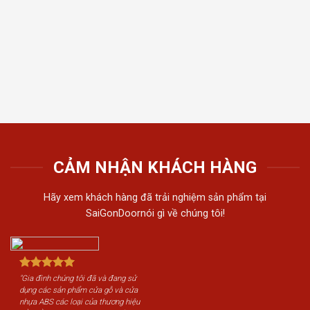
thất t
Tiến 
tiếu 
tôi c
khách
CẢM NHẬN KHÁCH HÀNG
Hãy xem khách hàng đã trải nghiệm sản phẩm tại
SaiGonDoornói gì về chúng tôi!
"Gia đình chúng tôi đã và đang sử
dụng các sản phẩm cửa gỗ và cửa
nhựa ABS các loại của thương hiệu