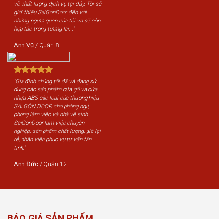
về chất lượng dịch vụ tại đây. Tôi sẽ
giới thiệu SaiGonDoor đến với
những người quen của tôi và sẽ còn
hợp tác trong tương lai..."
Anh Vũ
/
Quận 8
"Gia đình chúng tôi đã và đang sử
dụng các sản phẩm cửa gỗ và cửa
nhựa ABS các loại của thương hiệu
SÀI GÒN DOOR cho phòng ngủ,
phòng làm việc và nhà vệ sinh.
SaiGonDoor làm việc chuyên
nghiệp, sản phẩm chất lượng, giá lại
rẻ, nhân viên phục vụ tư vấn tận
tình."
Anh Đức
/
Quận 12
BÁO GIÁ SẢN PHẨM