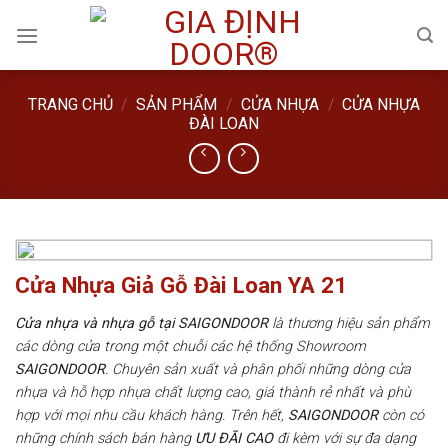
Skip
to
content
TRANG CHỦ
/
SẢN PHẨM
/
CỬA NHỰA
/
CỬA NHỰA
ĐÀI LOAN
Cửa Nhựa Giả Gỗ Đài Loan YA 21
Cửa nhựa và nhựa gỗ tại SAIGONDOOR
là thương hiệu sản phẩm
các dòng cửa trong một chuỗi các hệ thống Showroom
SAIGONDOOR
. Chuyên sản xuất và phân phối những dòng cửa
nhựa và hỗ hợp nhựa chất lượng cao, giá thành rẻ nhất và phù
hợp với mọi nhu cầu khách hàng. Trên hết,
SAIGONDOOR
còn có
những chính sách bán hàng
ƯU ĐÃI
CAO
đi kèm với sự đa dạng