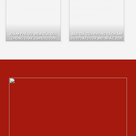
KHÁM PHÁ ƯU ĐIỂM CỦA CỬA
BÁO GIÁ CỬA PHÒNG CÁCH ÂM
CHỐNG CHÁY GIAHUYDOOR
HUYPHATDOOR MỚI NHẤT 2025