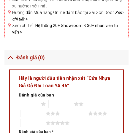
xu hướng mới nhất
Hướng dẫn Mua hàng Online đảm bảo tại Sài Gòn Door
Xem
chi tiết >
Xem chi tiết:
Hệ thống 20+ Showroom
&
30+ nhân viên tư
vấn >
Đánh giá (0)
Hãy là người đầu tiên nhận xét “Cửa Nhựa
Giả Gỗ Đài Loan YA 46”
Đánh giá của bạn
1 trên 5 sao
2 trên 5 sao
3 trên 5 sao
4 trên 5 sao
5 trên 5 sao
Đánh giá của bạn
*