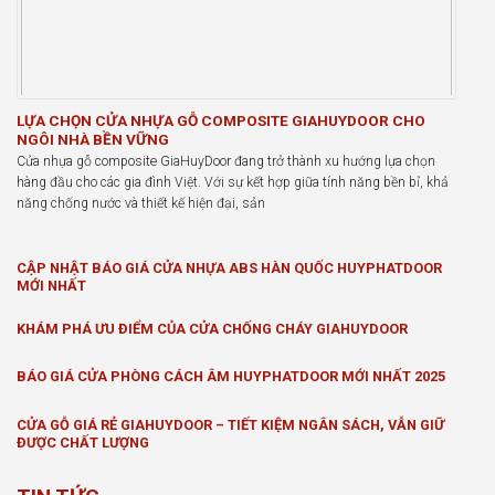
LỰA CHỌN CỬA NHỰA GỖ COMPOSITE GIAHUYDOOR CHO
NGÔI NHÀ BỀN VỮNG
Cửa nhựa gỗ composite GiaHuyDoor đang trở thành xu hướng lựa chọn
hàng đầu cho các gia đình Việt. Với sự kết hợp giữa tính năng bền bỉ, khả
năng chống nước và thiết kế hiện đại, sản
CẬP NHẬT BÁO GIÁ CỬA NHỰA ABS HÀN QUỐC HUYPHATDOOR
MỚI NHẤT
KHÁM PHÁ ƯU ĐIỂM CỦA CỬA CHỐNG CHÁY GIAHUYDOOR
BÁO GIÁ CỬA PHÒNG CÁCH ÂM HUYPHATDOOR MỚI NHẤT 2025
CỬA GỖ GIÁ RẺ GIAHUYDOOR – TIẾT KIỆM NGÂN SÁCH, VẪN GIỮ
ĐƯỢC CHẤT LƯỢNG