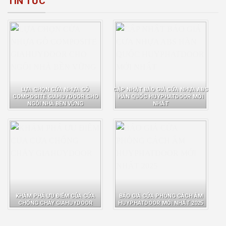
TIN TỨC
LỰA CHỌN CỬA NHỰA GỖ
CẬP NHẬT BÁO GIÁ CỬA NHỰA ABS
COMPOSITE GIAHUYDOOR CHO
HÀN QUỐC HUYPHATDOOR MỚI
NGÔI NHÀ BỀN VỮNG
NHẤT
KHÁM PHÁ ƯU ĐIỂM CỦA CỬA
BÁO GIÁ CỬA PHÒNG CÁCH ÂM
CHỐNG CHÁY GIAHUYDOOR
HUYPHATDOOR MỚI NHẤT 2025