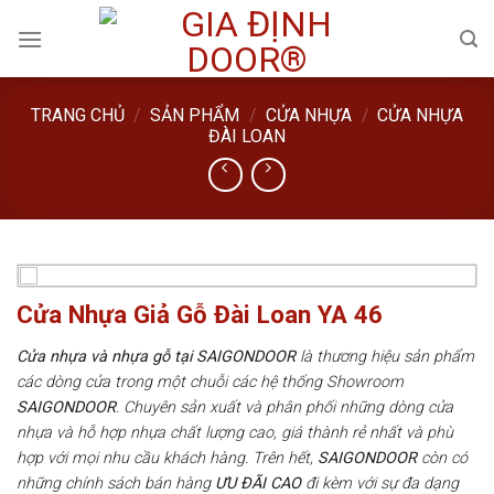
Skip
to
content
TRANG CHỦ
/
SẢN PHẨM
/
CỬA NHỰA
/
CỬA NHỰA
ĐÀI LOAN
Cửa Nhựa Giả Gỗ Đài Loan YA 46
Cửa nhựa và nhựa gỗ tại SAIGONDOOR
là thương hiệu sản phẩm
các dòng cửa trong một chuỗi các hệ thống Showroom
SAIGONDOOR
. Chuyên sản xuất và phân phối những dòng cửa
nhựa và hỗ hợp nhựa chất lượng cao, giá thành rẻ nhất và phù
hợp với mọi nhu cầu khách hàng. Trên hết,
SAIGONDOOR
còn có
những chính sách bán hàng
ƯU ĐÃI
CAO
đi kèm với sự đa dạng