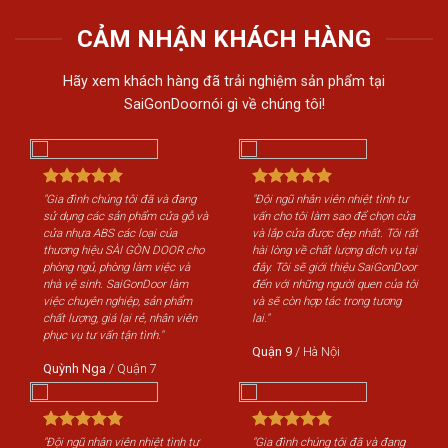
CẢM NHẬN KHÁCH HÀNG
Hãy xem khách hàng đã trải nghiệm sản phẩm tại
SaiGonDoornói gì về chúng tôi!
"Gia đình chúng tôi đã và đang
"Đội ngũ nhân viên nhiệt tình tư
"Gi
sử dụng các sản phẩm cửa gỗ và
vấn cho tôi làm sao để chọn cửa
sử 
cửa nhựa ABS các loại của
và lắp cửa được đẹp nhất. Tôi rất
cửa
thương hiệu SÀI GÒN DOOR cho
hài lòng về chất lượng dịch vụ tại
th
phòng ngủ, phòng làm việc và
đây. Tôi sẽ giới thiệu SaiGonDoor
phò
nhà vệ sinh. SaiGonDoor làm
đến với những người quen của tôi
nhà
việc chuyên nghiệp, sản phẩm
và sẽ còn hợp tác trong tương
việ
chất lượng, giá lại rẻ, nhân viên
lai."
chấ
phục vụ tư vấn tận tình."
phụ
Quận 9
/
Hà Nội
Quỳnh Nga
/
Quận 7
Qu
"Đội ngũ nhân viên nhiệt tình tư
"Gia đình chúng tôi đã và đang
"Độ