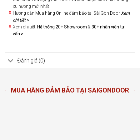
xu hướng mới nhất
Hướng dẫn Mua hàng Online đảm bảo tại Sài Gòn Door
Xem
chi tiết >
Xem chi tiết:
Hệ thống 20+ Showroom
&
30+ nhân viên tư
vấn >
Đánh giá (0)
MUA HÀNG ĐẢM BẢO TẠI SAIGONDOOR
n Door
ng sản
n hàng
đầu
oom và