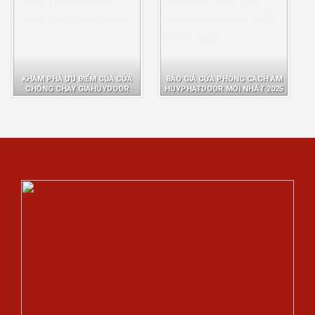
KHÁM PHÁ ƯU ĐIỂM CỦA CỬA
BÁO GIÁ CỬA PHÒNG CÁCH ÂM
CHỐNG CHÁY GIAHUYDOOR
HUYPHATDOOR MỚI NHẤT 2025