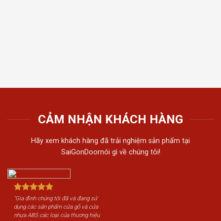
thất t
Tiến 
tiếu 
tôi c
khách
CẢM NHẬN KHÁCH HÀNG
Hãy xem khách hàng đã trải nghiệm sản phẩm tại
SaiGonDoornói gì về chúng tôi!
"Gia đình chúng tôi đã và đang sử
dụng các sản phẩm cửa gỗ và cửa
nhựa ABS các loại của thương hiệu