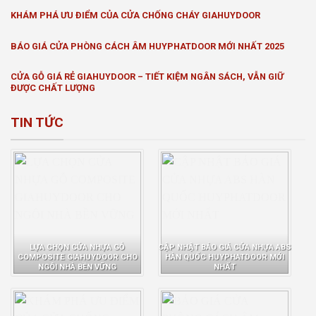
KHÁM PHÁ ƯU ĐIỂM CỦA CỬA CHỐNG CHÁY GIAHUYDOOR
BÁO GIÁ CỬA PHÒNG CÁCH ÂM HUYPHATDOOR MỚI NHẤT 2025
CỬA GỖ GIÁ RẺ GIAHUYDOOR – TIẾT KIỆM NGÂN SÁCH, VẪN GIỮ
ĐƯỢC CHẤT LƯỢNG
TIN TỨC
LỰA CHỌN CỬA NHỰA GỖ
CẬP NHẬT BÁO GIÁ CỬA NHỰA ABS
COMPOSITE GIAHUYDOOR CHO
HÀN QUỐC HUYPHATDOOR MỚI
NGÔI NHÀ BỀN VỮNG
NHẤT