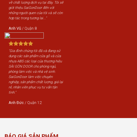
về chất lượng dịch vụ tại đây. Tôi sẽ
giới thiệu SaiGonDoor đến với
những người quen của tôi và sẽ còn
hợp tác trong tương lai..."
Anh Vũ
/
Quận 8
"Gia đình chúng tôi đã và đang sử
dụng các sản phẩm cửa gỗ và cửa
nhựa ABS các loại của thương hiệu
SÀI GÒN DOOR cho phòng ngủ,
phòng làm việc và nhà vệ sinh.
SaiGonDoor làm việc chuyên
nghiệp, sản phẩm chất lượng, giá lại
rẻ, nhân viên phục vụ tư vấn tận
tình."
Anh Đức
/
Quận 12
BÁO GIÁ SẢN PHẨM