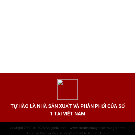
TỰ HÀO LÀ NHÀ SẢN XUẤT VÀ PHÂN PHỐI CỬA SỐ
1 TẠI VIỆT NAM
Copyright © 2010 - 2026
SaigonDoor™ - www.sieuthicuago.bancuago.com
|
Thiết kế Web và Vận hành bởi CONG NGHE VIET JSC