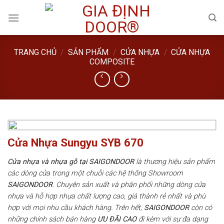
Skip
to
content
TRANG CHỦ
/
SẢN PHẨM
/
CỬA NHỰA
/
CỬA NHỰA
COMPOSITE
Cửa Nhựa Sungyu SYB 670
Cửa nhựa và nhựa gỗ tại SAIGONDOOR
là thương hiệu sản phẩm
các dòng cửa trong một chuỗi các hệ thống Showroom
SAIGONDOOR
. Chuyên sản xuất và phân phối những dòng cửa
nhựa và hỗ hợp nhựa chất lượng cao, giá thành rẻ nhất và phù
hợp với mọi nhu cầu khách hàng. Trên hết,
SAIGONDOOR
còn có
những chính sách bán hàng
ƯU ĐÃI
CAO
đi kèm với sự đa dạng