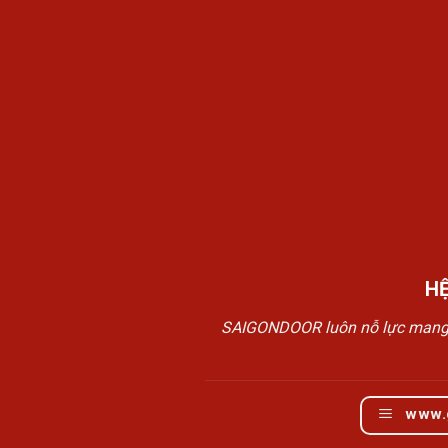
H
SAIGONDOOR luôn nỗ lực mang đế
www.