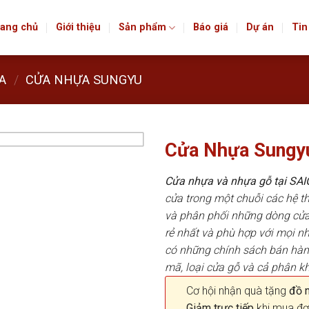
ang chủ
Giới thiệu
Sản phẩm
Báo giá
Dự án
Tin
A
/
CỬA NHỰA SUNGYU
Cửa Nhựa Sungy
Cửa nhựa và nhựa gỗ tại S
cửa trong một chuỗi các hệ
và phân phối những dòng cửa
rẻ nhất và phù hợp với mọi n
có những chính sách bán hà
mã, loại cửa gỗ và cả phân k
Cơ hội nhận quà tặng
đồ nộ
Giảm trực tiếp
khi mua đơ