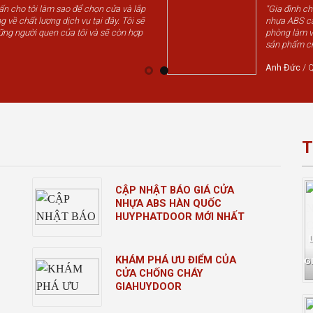
vấn cho tôi làm sao để chọn cửa và lắp
"Gia đình c
g về chất lượng dịch vụ tại đây. Tôi sẽ
nhựa ABS cá
ững người quen của tôi và sẽ còn hợp
phòng làm v
sản phẩm chấ
Anh Đức
/
Q
T
CẬP NHẬT BÁO GIÁ CỬA
NHỰA ABS HÀN QUỐC
HUYPHATDOOR MỚI NHẤT
KHÁM PHÁ ƯU ĐIỂM CỦA
G
CỬA CHỐNG CHÁY
GIAHUYDOOR