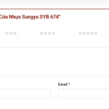
 “Cửa Nhựa Sungyu SYB 674”
sao
4 trên 5 sao
5 trên 5 sao
Email
*