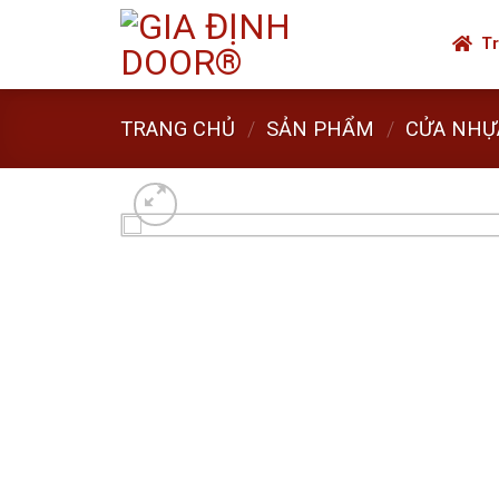
Skip
to
Tr
content
TRANG CHỦ
/
SẢN PHẨM
/
CỬA NHỰ