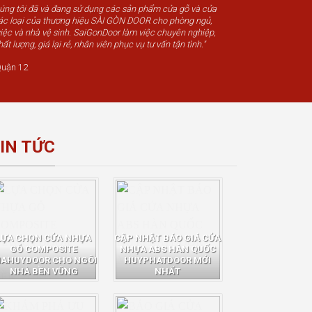
húng tôi đã và đang sử dụng các sản phẩm cửa gỗ và cửa
c loại của thương hiệu SÀI GÒN DOOR cho phòng ngủ,
iệc và nhà vệ sinh. SaiGonDoor làm việc chuyên nghiệp,
t lượng, giá lại rẻ, nhân viên phục vụ tư vấn tận tình."
uận 12
IN TỨC
LỰA CHỌN CỬA NHỰA
CẬP NHẬT BÁO GIÁ CỬA
GỖ COMPOSITE
NHỰA ABS HÀN QUỐC
IAHUYDOOR CHO NGÔI
HUYPHATDOOR MỚI
NHÀ BỀN VỮNG
NHẤT