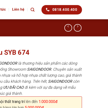
0818.400.400
 tức
Liên hệ
u SYB 674
AIGONDOOR
là thương hiệu sản phẩm các dòng
 thống Showroom
SAIGONDOOR
. Chuyên sản xuất
 nhựa và hỗ hợp nhựa chất lượng cao, giá thành
hu cầu khách hàng. Trên hết,
SAIGONDOOR
còn
ng
ƯU ĐÃI
CAO
đi kèm với sự đa dạng về mẫu
húc giá thành.
i thất trang trí
lên đến
1.000.000đ
n hàng lớn hơn
5.000.000đ