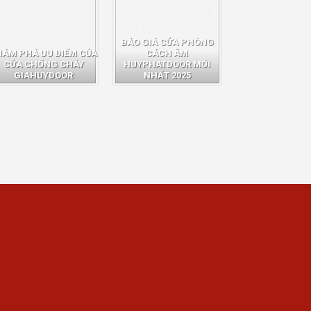
BÁO GIÁ CỬA PHÒNG
HÁM PHÁ ƯU ĐIỂM CỦA
CÁCH ÂM
CỬA CHỐNG CHÁY
HUYPHATDOOR MỚI
GIAHUYDOOR
NHẤT 2025