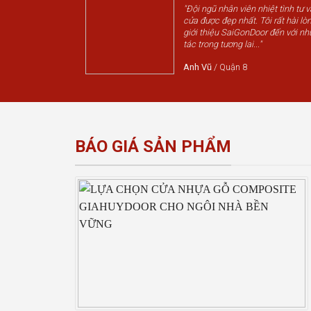
"Đội ngũ nhân viên nhiệt tình tư 
cửa được đẹp nhất. Tôi rất hài lòn
giới thiệu SaiGonDoor đến với nh
tác trong tương lai..."
Anh Vũ
/
Quận 8
BÁO GIÁ SẢN PHẨM