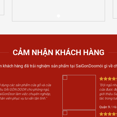
CẢM NHẬN KHÁCH HÀNG
 khách hàng đã trải nghiệm sản phẩm tại SaiGonDoornói gì về ch
sử dụng các sản phẩm cửa gỗ và cửa
"Đội ngũ nhâ
iệu SÀI GÒN DOOR cho phòng ngủ,
cửa được đẹp
SaiGonDoor làm việc chuyên nghiệp,
giới thiệu 
hân viên phục vụ tư vấn tận tình."
tác trong tươ
Quận 9
/
Hà