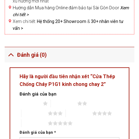
xu hướng mới nhất
Hướng dẫn Mua hàng Online đảm bảo tại Sài Gòn Door
Xem
chi tiết >
Xem chi tiết:
Hệ thống 20+ Showroom
&
30+ nhân viên tư
vấn >
Đánh giá (0)
Hãy là người đầu tiên nhận xét “Cửa Thép
Chống Cháy P1G1 kinh chong chay 2”
Đánh giá của bạn
1 trên 5 sao
2 trên 5 sao
3 trên 5 sao
4 trên 5 sao
5 trên 5 sao
Đánh giá của bạn
*