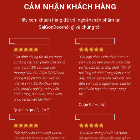
CẢM NHẬN KHÁCH HÀNG
Hãy xem khách hàng đã trải nghiệm sản phẩm tại
SaiGonDoornói gì về chúng tôi!
"Gia đình chúng tôi đã và đang
"Đội ngũ nhân viên nhiệt tình tư
"Gi
sử dụng các sản phẩm cửa gỗ và
vấn cho tôi làm sao để chọn cửa
sử 
cửa nhựa ABS các loại của
và lắp cửa được đẹp nhất. Tôi rất
cửa
thương hiệu SÀI GÒN DOOR cho
hài lòng về chất lượng dịch vụ tại
th
phòng ngủ, phòng làm việc và
đây. Tôi sẽ giới thiệu SaiGonDoor
phò
nhà vệ sinh. SaiGonDoor làm
đến với những người quen của tôi
nhà
việc chuyên nghiệp, sản phẩm
và sẽ còn hợp tác trong tương
việ
chất lượng, giá lại rẻ, nhân viên
lai."
chấ
phục vụ tư vấn tận tình."
phụ
Quận 9
/
Hà Nội
Quỳnh Nga
/
Quận 7
Qu
"Đội ngũ nhân viên nhiệt tình tư
"Gia đình chúng tôi đã và đang
"Độ
vấn cho tôi làm sao để chọn cửa
sử dụng các sản phẩm cửa gỗ và
vấn