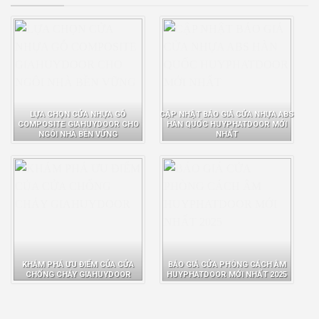
LỰA CHỌN CỬA NHỰA GỖ
CẬP NHẬT BÁO GIÁ CỬA NHỰA ABS
COMPOSITE GIAHUYDOOR CHO
HÀN QUỐC HUYPHATDOOR MỚI
NGÔI NHÀ BỀN VỮNG
NHẤT
KHÁM PHÁ ƯU ĐIỂM CỦA CỬA
BÁO GIÁ CỬA PHÒNG CÁCH ÂM
CHỐNG CHÁY GIAHUYDOOR
HUYPHATDOOR MỚI NHẤT 2025