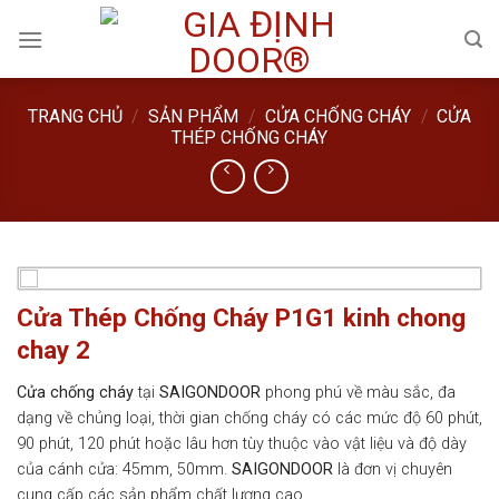
Skip
to
content
TRANG CHỦ
/
SẢN PHẨM
/
CỬA CHỐNG CHÁY
/
CỬA
THÉP CHỐNG CHÁY
Cửa Thép Chống Cháy P1G1 kinh chong
chay 2
Cửa chống cháy
tại
SAIGONDOOR
phong phú về màu sắc, đa
dạng về chủng loại, thời gian chống cháy có các mức độ 60 phút,
90 phút, 120 phút hoặc lâu hơn tùy thuộc vào vật liệu và độ dày
của cánh cửa: 45mm, 50mm.
SAIGONDOOR
là đơn vị chuyên
cung cấp các sản phẩm chất lượng cao.