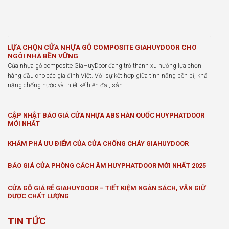
LỰA CHỌN CỬA NHỰA GỖ COMPOSITE GIAHUYDOOR CHO
NGÔI NHÀ BỀN VỮNG
Cửa nhựa gỗ composite GiaHuyDoor đang trở thành xu hướng lựa chọn
hàng đầu cho các gia đình Việt. Với sự kết hợp giữa tính năng bền bỉ, khả
năng chống nước và thiết kế hiện đại, sản
CẬP NHẬT BÁO GIÁ CỬA NHỰA ABS HÀN QUỐC HUYPHATDOOR
MỚI NHẤT
KHÁM PHÁ ƯU ĐIỂM CỦA CỬA CHỐNG CHÁY GIAHUYDOOR
BÁO GIÁ CỬA PHÒNG CÁCH ÂM HUYPHATDOOR MỚI NHẤT 2025
CỬA GỖ GIÁ RẺ GIAHUYDOOR – TIẾT KIỆM NGÂN SÁCH, VẪN GIỮ
ĐƯỢC CHẤT LƯỢNG
TIN TỨC