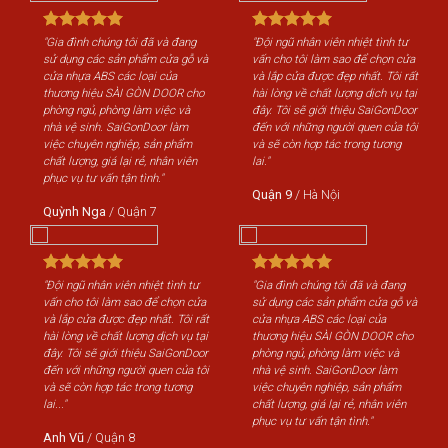
"Gia đình chúng tôi đã và đang
"Đội ngũ nhân viên nhiệt tình tư
"Gi
sử dụng các sản phẩm cửa gỗ và
vấn cho tôi làm sao để chọn cửa
sử 
cửa nhựa ABS các loại của
và lắp cửa được đẹp nhất. Tôi rất
cửa
thương hiệu SÀI GÒN DOOR cho
hài lòng về chất lượng dịch vụ tại
th
phòng ngủ, phòng làm việc và
đây. Tôi sẽ giới thiệu SaiGonDoor
phò
nhà vệ sinh. SaiGonDoor làm
đến với những người quen của tôi
nhà
việc chuyên nghiệp, sản phẩm
và sẽ còn hợp tác trong tương
việ
chất lượng, giá lại rẻ, nhân viên
lai."
chấ
phục vụ tư vấn tận tình."
phụ
Quận 9
/
Hà Nội
Quỳnh Nga
/
Quận 7
Qu
"Đội ngũ nhân viên nhiệt tình tư
"Gia đình chúng tôi đã và đang
"Độ
vấn cho tôi làm sao để chọn cửa
sử dụng các sản phẩm cửa gỗ và
vấn
và lắp cửa được đẹp nhất. Tôi rất
cửa nhựa ABS các loại của
và 
hài lòng về chất lượng dịch vụ tại
thương hiệu SÀI GÒN DOOR cho
hài
đây. Tôi sẽ giới thiệu SaiGonDoor
phòng ngủ, phòng làm việc và
đây
đến với những người quen của tôi
nhà vệ sinh. SaiGonDoor làm
đến
và sẽ còn hợp tác trong tương
việc chuyên nghiệp, sản phẩm
và 
lai..."
chất lượng, giá lại rẻ, nhân viên
lai..
phục vụ tư vấn tận tình."
Anh Vũ
/
Quận 8
An