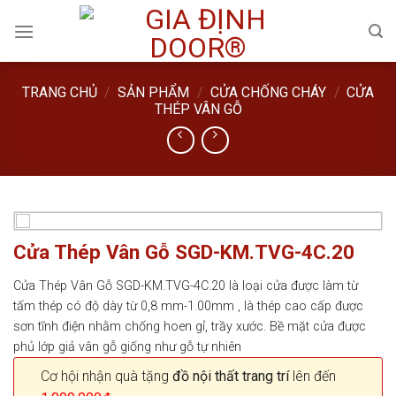
Skip
to
content
TRANG CHỦ
/
SẢN PHẨM
/
CỬA CHỐNG CHÁY
/
CỬA
THÉP VÂN GỖ
Cửa Thép Vân Gỗ SGD-KM.TVG-4C.20
Cửa Thép Vân Gỗ SGD-KM.TVG-4C.20 là loại cửa được làm từ
tấm thép có độ dày từ 0,8 mm-1.00mm , là thép cao cấp được
sơn tĩnh điện nhằm chống hoen gỉ, trầy xước. Bề mặt cửa được
phủ lớp giả vân gỗ giống như gỗ tự nhiên
Cơ hội nhận quà tặng
đồ nội thất trang trí
lên đến