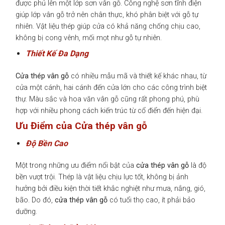
được phủ lên một lớp sơn vân gỗ. Công nghệ sơn tĩnh điện
giúp lớp vân gỗ trở nên chân thực, khó phân biệt với gỗ tự
nhiên. Vật liệu thép giúp cửa có khả năng chống chịu cao,
không bị cong vênh, mối mọt như gỗ tự nhiên.
Thiết Kế Đa Dạng
Cửa thép vân gỗ
có nhiều mẫu mã và thiết kế khác nhau, từ
cửa một cánh, hai cánh đến cửa lớn cho các công trình biệt
thự. Màu sắc và hoa văn vân gỗ cũng rất phong phú, phù
hợp với nhiều phong cách kiến trúc từ cổ điển đến hiện đại.
Ưu Điểm của Cửa thép vân gỗ
Độ Bền Cao
Một trong những ưu điểm nổi bật của
cửa thép vân gỗ
là độ
bền vượt trội. Thép là vật liệu chịu lực tốt, không bị ảnh
hưởng bởi điều kiện thời tiết khắc nghiệt như mưa, nắng, gió,
bão. Do đó,
cửa thép vân gỗ
có tuổi thọ cao, ít phải bảo
dưỡng.