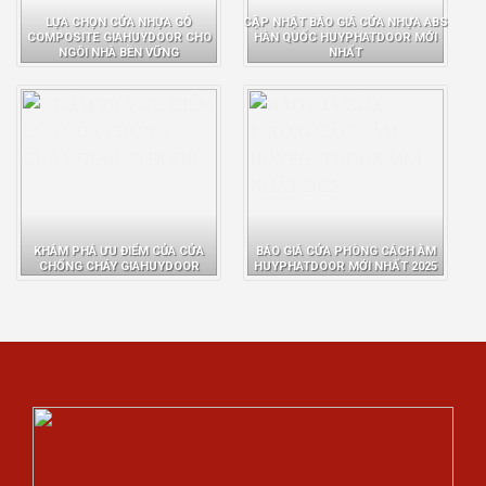
LỰA CHỌN CỬA NHỰA GỖ
CẬP NHẬT BÁO GIÁ CỬA NHỰA ABS
COMPOSITE GIAHUYDOOR CHO
HÀN QUỐC HUYPHATDOOR MỚI
NGÔI NHÀ BỀN VỮNG
NHẤT
KHÁM PHÁ ƯU ĐIỂM CỦA CỬA
BÁO GIÁ CỬA PHÒNG CÁCH ÂM
CHỐNG CHÁY GIAHUYDOOR
HUYPHATDOOR MỚI NHẤT 2025