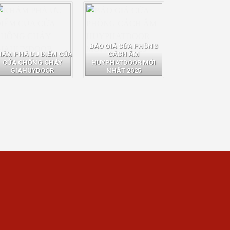
BÁO GIÁ CỬA PHÒNG
HÁM PHÁ ƯU ĐIỂM CỦA
CÁCH ÂM
CỬA CHỐNG CHÁY
HUYPHATDOOR MỚI
GIAHUYDOOR
NHẤT 2025