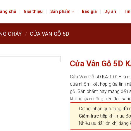
ang chủ
Giới thiệu
Sản phẩm
Báo giá
Dự án
Tin
NG CHÁY
/
CỬA VÂN GỖ 5D
Cửa Vân Gỗ 5D 
Cửa Vân Gỗ 5D KA-1.01H là mộ
cửa nhôm, kết hợp giữa tính n
gỗ. Sản phẩm này mang đến s
không gian sống hiện đại, sang
Cơ hội nhận quà tặng
đồ nộ
Giảm trực tiếp
khi mua đơ
Nhiều ưu đãi lớn khi đăng 