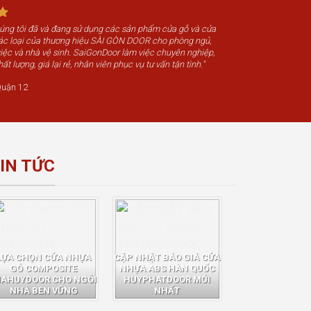
húng tôi đã và đang sử dụng các sản phẩm cửa gỗ và cửa
c loại của thương hiệu SÀI GÒN DOOR cho phòng ngủ,
iệc và nhà vệ sinh. SaiGonDoor làm việc chuyên nghiệp,
t lượng, giá lại rẻ, nhân viên phục vụ tư vấn tận tình."
uận 12
IN TỨC
LỰA CHỌN CỬA NHỰA
CẬP NHẬT BÁO GIÁ CỬA
GỖ COMPOSITE
NHỰA ABS HÀN QUỐC
IAHUYDOOR CHO NGÔI
HUYPHATDOOR MỚI
NHÀ BỀN VỮNG
NHẤT