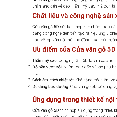
chỉ mang đến vẻ đẹp thẩm mỹ cao mà còn tăng 
Chất liệu và công nghệ sản 
Cửa vân gỗ 5D
sử dụng hợp kim nhôm cao cấp, 
bằng công nghệ tiên tiến, tạo ra hiệu ứng 3 c
bảo vệ lớp vân gỗ khỏi tác động của môi trườn
Ưu điểm của Cửa vân gỗ 5D
Thẩm mỹ cao
: Công nghệ in 5D tạo ra các họa 
Độ bền vượt trội
: Nhôm cao cấp và lớp phủ bảo 
màu.
Cách âm, cách nhiệt tốt
: Khả năng cách âm và c
Dễ dàng bảo dưỡng
: Cửa vân gỗ 5D dễ dàng vệ
Ứng dụng trong thiết kế nội 
Cửa vân gỗ 5D
thích hợp sử dụng trong nhiều k
hàng. Sản phẩm này có thể dùng làm cửa chính