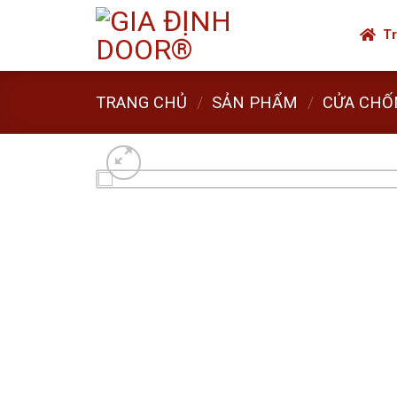
Skip
to
Tr
content
TRANG CHỦ
/
SẢN PHẨM
/
CỬA CHỐ