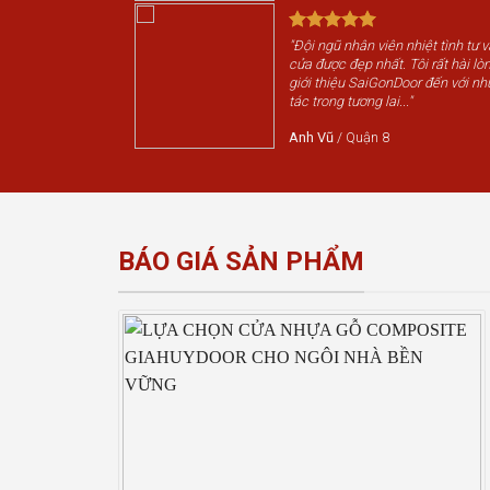
"Đội ngũ nhân viên nhiệt tình tư 
cửa được đẹp nhất. Tôi rất hài lòn
giới thiệu SaiGonDoor đến với nh
tác trong tương lai..."
Anh Vũ
/
Quận 8
BÁO GIÁ SẢN PHẨM