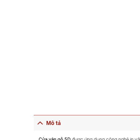
Mô tả
Cửa vân gỗ 5D
được ứng dụng công nghệ in vân 