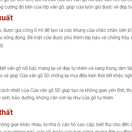
cường độ bền của lớp vân gỗ, giúp cửa luôn giữ được vẻ đẹp ban
xuất
được gia công tỉ mỉ để tạo ra các khung cửa chắc chắn, bền bỉ.
hiều sống động. Bề mặt cửa được phủ thêm lớp bảo vệ chống trầy
g.
tiết vân gỗ nổi bật, mang lại vẻ đẹp tự nhiên và sang trọng, làm 
vệ giúp Cửa vân gỗ 5D chống lại mọi điều kiện thời tiết khắc ngh
ách nhiệt của Cửa vân gỗ 5D giúp tạo ra không gian yên tĩnh, tho
 sinh, bảo dưỡng, không cần sơn lại như cửa gỗ tự nhiên.
thất
hông gian khác nhau, từ nhà ở, căn hộ cao cấp, biệt thự cho đến
, cửa phòng ngủ, cửa sổ, hoặc cửa ban công, mang đến sự đồng