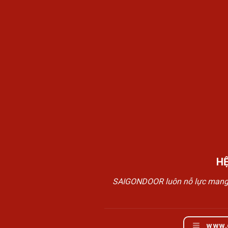
H
SAIGONDOOR luôn nỗ lực mang đế
www.