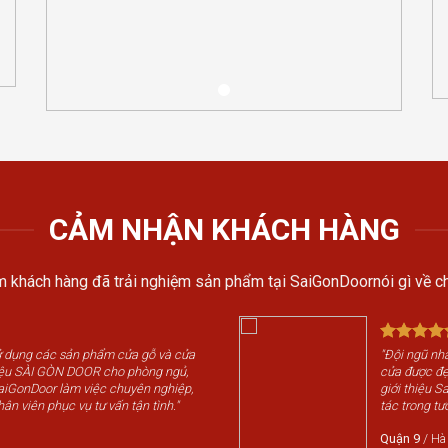
CẢM NHẬN KHÁCH HÀNG
 khách hàng đã trải nghiệm sản phẩm tại SaiGonDoornói gì về ch
sử dụng các sản phẩm cửa gỗ và cửa
"Đội ngũ nhâ
iệu SÀI GÒN DOOR cho phòng ngủ,
cửa được đẹp
SaiGonDoor làm việc chuyên nghiệp,
giới thiệu 
hân viên phục vụ tư vấn tận tình."
tác trong tươ
Quận 9
/
Hà