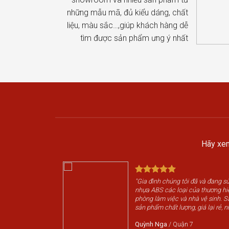
những mẫu mã, đủ kiểu dáng, chất
liệu, màu sắc…,giúp khách hàng dễ
tìm được sản phẩm ưng ý nhất
Hãy xem
"Gia đình chúng tôi đã và đang 
nhựa ABS các loại của thương h
phòng làm việc và nhà vệ sinh. 
sản phẩm chất lượng, giá lại rẻ, n
Quỳnh Nga
/
Quận 7