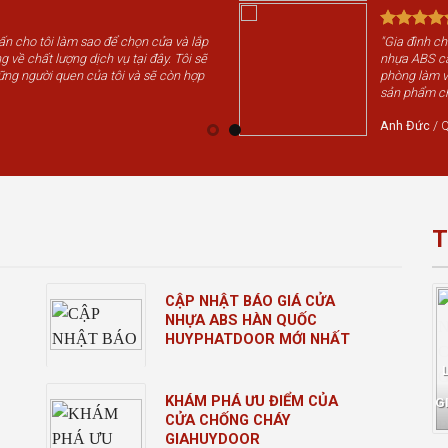
vấn cho tôi làm sao để chọn cửa và lắp
"Gia đình c
g về chất lượng dịch vụ tại đây. Tôi sẽ
nhựa ABS cá
ững người quen của tôi và sẽ còn hợp
phòng làm v
sản phẩm chấ
Anh Đức
/
Q
T
CẬP NHẬT BÁO GIÁ CỬA
NHỰA ABS HÀN QUỐC
HUYPHATDOOR MỚI NHẤT
KHÁM PHÁ ƯU ĐIỂM CỦA
G
CỬA CHỐNG CHÁY
GIAHUYDOOR