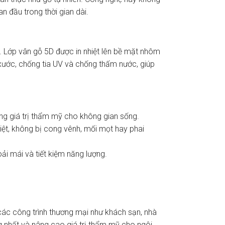
 đầu trong thời gian dài.
 Lớp vân gỗ 5D được in nhiệt lên bề mặt nhôm
 xước, chống tia UV và chống thấm nước, giúp
tăng giá trị thẩm mỹ cho không gian sống.
iệt, không bị cong vênh, mối mọt hay phai
ải mái và tiết kiệm năng lượng.
 các công trình thương mại như khách sạn, nhà
 nhất và nâng cao giá trị thẩm mỹ cho ngôi