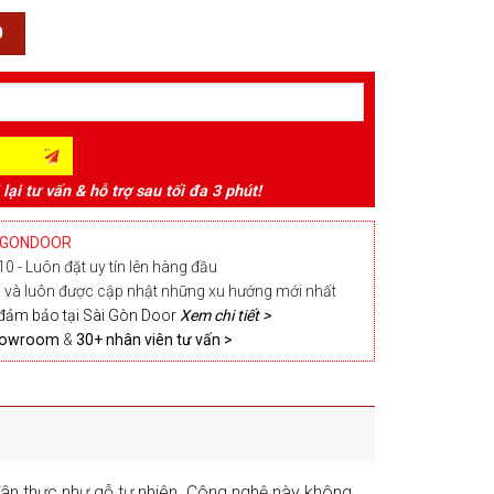
0
 lại tư vấn & hỗ trợ sau tối đa 3 phút!
IGONDOOR
0 - Luôn đặt uy tín lên hàng đầu
và luôn được cập nhật những xu hướng mới nhất
đảm bảo tại Sài Gòn Door
Xem chi tiết >
Showroom
&
30+ nhân viên tư vấn >
chân thực như gỗ tự nhiên. Công nghệ này không