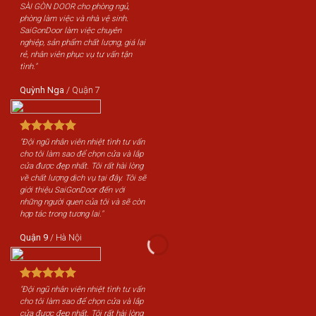
SÀI GÒN DOOR cho phòng ngủ,
phòng làm việc và nhà vệ sinh.
SaiGonDoor làm việc chuyên
nghiệp, sản phẩm chất lượng, giá lại
rẻ, nhân viên phục vụ tư vấn tận
tình."
Quỳnh Nga
/
Quận 7
"Đội ngũ nhân viên nhiệt tình tư vấn
cho tôi làm sao để chọn cửa và lắp
cửa được đẹp nhất. Tôi rất hài lòng
về chất lượng dịch vụ tại đây. Tôi sẽ
giới thiệu SaiGonDoor đến với
những người quen của tôi và sẽ còn
hợp tác trong tương lai."
Quận 9
/
Hà Nội
"Đội ngũ nhân viên nhiệt tình tư vấn
cho tôi làm sao để chọn cửa và lắp
cửa được đẹp nhất. Tôi rất hài lòng