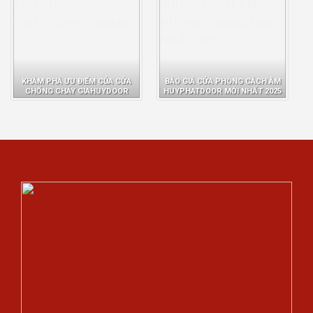
KHÁM PHÁ ƯU ĐIỂM CỦA CỬA
BÁO GIÁ CỬA PHÒNG CÁCH ÂM
CHỐNG CHÁY GIAHUYDOOR
HUYPHATDOOR MỚI NHẤT 2025