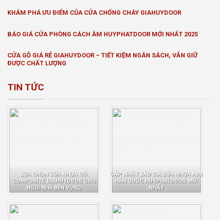
KHÁM PHÁ ƯU ĐIỂM CỦA CỬA CHỐNG CHÁY GIAHUYDOOR
BÁO GIÁ CỬA PHÒNG CÁCH ÂM HUYPHATDOOR MỚI NHẤT 2025
CỬA GỖ GIÁ RẺ GIAHUYDOOR – TIẾT KIỆM NGÂN SÁCH, VẪN GIỮ
ĐƯỢC CHẤT LƯỢNG
TIN TỨC
LỰA CHỌN CỬA NHỰA GỖ
CẬP NHẬT BÁO GIÁ CỬA NHỰA ABS
COMPOSITE GIAHUYDOOR CHO
HÀN QUỐC HUYPHATDOOR MỚI
NGÔI NHÀ BỀN VỮNG
NHẤT