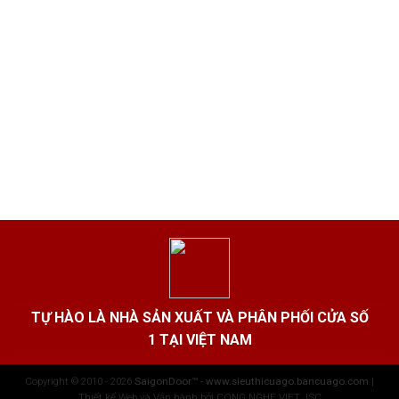
TỰ HÀO LÀ NHÀ SẢN XUẤT VÀ PHÂN PHỐI CỬA SỐ
1 TẠI VIỆT NAM
Copyright © 2010 - 2026
SaigonDoor™ - www.sieuthicuago.bancuago.com
|
Thiết kế Web và Vận hành bởi CONG NGHE VIET JSC