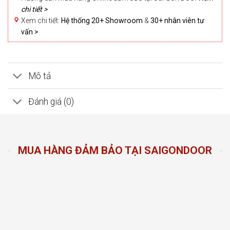
chi tiết >
Xem chi tiết:
Hệ thống 20+ Showroom
&
30+ nhân viên tư
vấn >
Mô tả
Đánh giá (0)
MUA HÀNG ĐẢM BẢO TẠI SAIGONDOOR
n Door
ng sản
n hàng
đầu
oom và