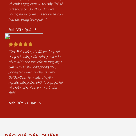
về chất lượng dịch vụ tại đây. Tôi sẽ
giới thiệu SaiGonDoor đến với
những người quen của tôi và sẽ còn
hợp tác trong tương lai..."
Anh Vũ
/
Quận 8
"Gia đình chúng tôi đã và đang sử
dụng các sản phẩm cửa gỗ và cửa
nhựa ABS các loại của thương hiệu
SÀI GÒN DOOR cho phòng ngủ,
phòng làm việc và nhà vệ sinh.
SaiGonDoor làm việc chuyên
nghiệp, sản phẩm chất lượng, giá lại
rẻ, nhân viên phục vụ tư vấn tận
tình."
Anh Đức
/
Quận 12