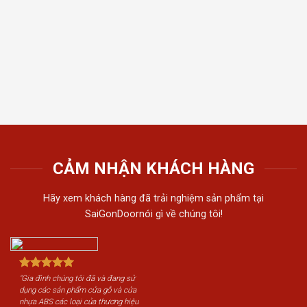
thất t
Tiến 
tiếu 
tôi c
khách
CẢM NHẬN KHÁCH HÀNG
Hãy xem khách hàng đã trải nghiệm sản phẩm tại
SaiGonDoornói gì về chúng tôi!
"Gia đình chúng tôi đã và đang sử
dụng các sản phẩm cửa gỗ và cửa
nhựa ABS các loại của thương hiệu