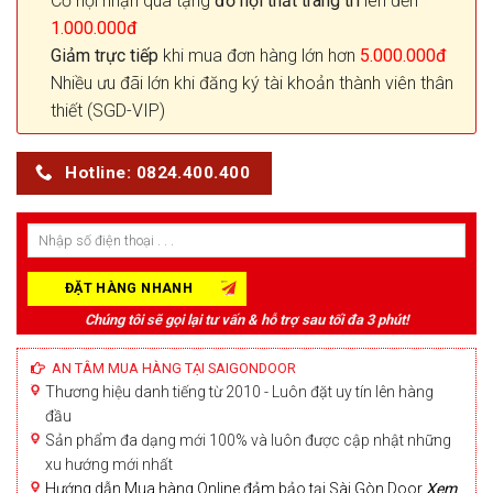
Cơ hội nhận quà tặng
đồ nội thất trang trí
lên đến
1.000.000đ
Giảm trực tiếp
khi mua đơn hàng lớn hơn
5.000.000đ
Nhiều ưu đãi lớn khi đăng ký tài khoản thành viên thân
thiết (SGD-VIP)
Hotline: 0824.400.400
Chúng tôi sẽ gọi lại tư vấn & hỗ trợ sau tối đa 3 phút!
AN TÂM MUA HÀNG TẠI SAIGONDOOR
Thương hiệu danh tiếng từ 2010 - Luôn đặt uy tín lên hàng
đầu
Sản phẩm đa dạng mới 100% và luôn được cập nhật những
xu hướng mới nhất
Hướng dẫn Mua hàng Online đảm bảo tại Sài Gòn Door
Xem