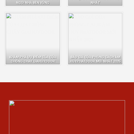
NGÔI NHÀ BỀN VỮNG
NHẤT
KHÁM PHÁ ƯU ĐIỂM CỦA CỬA
BÁO GIÁ CỬA PHÒNG CÁCH ÂM
CHỐNG CHÁY GIAHUYDOOR
HUYPHATDOOR MỚI NHẤT 2025