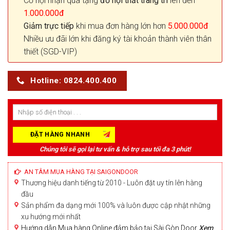
Cơ hội nhận quà tặng
đồ nội thất trang trí
lên đến
1.000.000đ
Giảm trực tiếp
khi mua đơn hàng lớn hơn
5.000.000đ
Nhiều ưu đãi lớn khi đăng ký tài khoản thành viên thân
thiết (SGD-VIP)
Hotline: 0824.400.400
Chúng tôi sẽ gọi lại tư vấn & hỗ trợ sau tối đa 3 phút!
AN TÂM MUA HÀNG TẠI SAIGONDOOR
Thương hiệu danh tiếng từ 2010 - Luôn đặt uy tín lên hàng
đầu
Sản phẩm đa dạng mới 100% và luôn được cập nhật những
xu hướng mới nhất
Hướng dẫn Mua hàng Online đảm bảo tại Sài Gòn Door
Xem