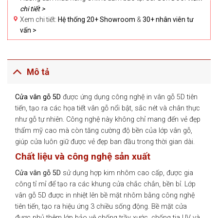
chi tiết >
Xem chi tiết:
Hệ thống 20+ Showroom
&
30+ nhân viên tư
vấn >
Mô tả
Cửa vân gỗ 5D
được ứng dụng công nghệ in vân gỗ 5D tiên
tiến, tạo ra các họa tiết vân gỗ nổi bật, sắc nét và chân thực
như gỗ tự nhiên. Công nghệ này không chỉ mang đến vẻ đẹp
thẩm mỹ cao mà còn tăng cường độ bền của lớp vân gỗ,
giúp cửa luôn giữ được vẻ đẹp ban đầu trong thời gian dài.
Chất liệu và công nghệ sản xuất
Cửa vân gỗ 5D
sử dụng hợp kim nhôm cao cấp, được gia
công tỉ mỉ để tạo ra các khung cửa chắc chắn, bền bỉ. Lớp
vân gỗ 5D được in nhiệt lên bề mặt nhôm bằng công nghệ
tiên tiến, tạo ra hiệu ứng 3 chiều sống động. Bề mặt cửa
được phủ thêm lớp bảo vệ chống trầy xước, chống tia UV và