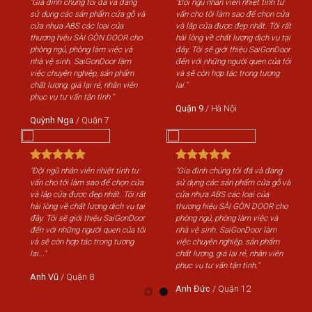
"Gia đình chúng tôi đã và đang
"Đội ngũ nhân viên nhiệt tình tư
"Gi
sử dụng các sản phẩm cửa gỗ và
vấn cho tôi làm sao để chọn cửa
sử 
cửa nhựa ABS các loại của
và lắp cửa được đẹp nhất. Tôi rất
cửa
thương hiệu SÀI GÒN DOOR cho
hài lòng về chất lượng dịch vụ tại
th
phòng ngủ, phòng làm việc và
đây. Tôi sẽ giới thiệu SaiGonDoor
phò
nhà vệ sinh. SaiGonDoor làm
đến với những người quen của tôi
nhà
việc chuyên nghiệp, sản phẩm
và sẽ còn hợp tác trong tương
việ
chất lượng, giá lại rẻ, nhân viên
lai."
chấ
phục vụ tư vấn tận tình."
phụ
Quận 9
/
Hà Nội
Quỳnh Nga
/
Quận 7
Qu
"Đội ngũ nhân viên nhiệt tình tư
"Gia đình chúng tôi đã và đang
"Độ
vấn cho tôi làm sao để chọn cửa
sử dụng các sản phẩm cửa gỗ và
vấn
và lắp cửa được đẹp nhất. Tôi rất
cửa nhựa ABS các loại của
và 
hài lòng về chất lượng dịch vụ tại
thương hiệu SÀI GÒN DOOR cho
hài
đây. Tôi sẽ giới thiệu SaiGonDoor
phòng ngủ, phòng làm việc và
đây
đến với những người quen của tôi
nhà vệ sinh. SaiGonDoor làm
đến
và sẽ còn hợp tác trong tương
việc chuyên nghiệp, sản phẩm
và 
lai..."
chất lượng, giá lại rẻ, nhân viên
lai..
phục vụ tư vấn tận tình."
Anh Vũ
/
Quận 8
An
Anh Đức
/
Quận 12