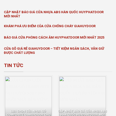
CẬP NHẬT BÁO GIÁ CỬA NHỰA ABS HÀN QUỐC HUYPHATDOOR
MỚI NHẤT
KHÁM PHÁ ƯU ĐIỂM CỦA CỬA CHỐNG CHÁY GIAHUYDOOR
BÁO GIÁ CỬA PHÒNG CÁCH ÂM HUYPHATDOOR MỚI NHẤT 2025
CỬA GỖ GIÁ RẺ GIAHUYDOOR – TIẾT KIỆM NGÂN SÁCH, VẪN GIỮ
ĐƯỢC CHẤT LƯỢNG
TIN TỨC
LỰA CHỌN CỬA NHỰA GỖ
CẬP NHẬT BÁO GIÁ CỬA NHỰA ABS
COMPOSITE GIAHUYDOOR CHO
HÀN QUỐC HUYPHATDOOR MỚI