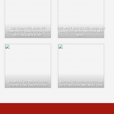
LỰA CHỌN CỬA NHỰA GỖ
CẬP NHẬT BÁO GIÁ CỬA NHỰA ABS
COMPOSITE GIAHUYDOOR CHO
HÀN QUỐC HUYPHATDOOR MỚI
NGÔI NHÀ BỀN VỮNG
NHẤT
KHÁM PHÁ ƯU ĐIỂM CỦA CỬA
BÁO GIÁ CỬA PHÒNG CÁCH ÂM
CHỐNG CHÁY GIAHUYDOOR
HUYPHATDOOR MỚI NHẤT 2025