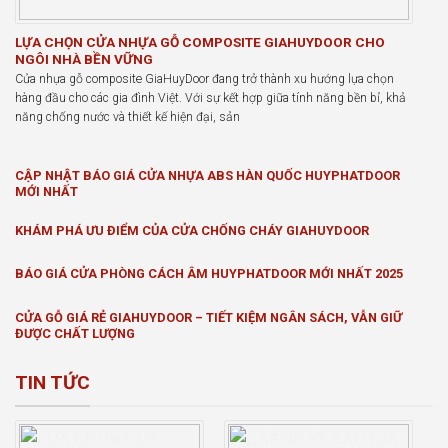
LỰA CHỌN CỬA NHỰA GỖ COMPOSITE GIAHUYDOOR CHO
NGÔI NHÀ BỀN VỮNG
Cửa nhựa gỗ composite GiaHuyDoor đang trở thành xu hướng lựa chọn
hàng đầu cho các gia đình Việt. Với sự kết hợp giữa tính năng bền bỉ, khả
năng chống nước và thiết kế hiện đại, sản
CẬP NHẬT BÁO GIÁ CỬA NHỰA ABS HÀN QUỐC HUYPHATDOOR
MỚI NHẤT
KHÁM PHÁ ƯU ĐIỂM CỦA CỬA CHỐNG CHÁY GIAHUYDOOR
BÁO GIÁ CỬA PHÒNG CÁCH ÂM HUYPHATDOOR MỚI NHẤT 2025
CỬA GỖ GIÁ RẺ GIAHUYDOOR – TIẾT KIỆM NGÂN SÁCH, VẪN GIỮ
ĐƯỢC CHẤT LƯỢNG
TIN TỨC