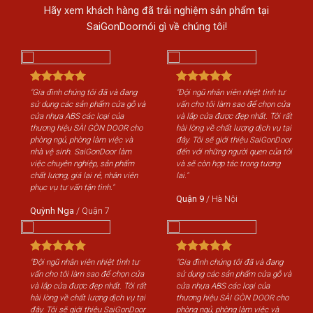
Hãy xem khách hàng đã trải nghiệm sản phẩm tại
SaiGonDoornói gì về chúng tôi!
"Gia đình chúng tôi đã và đang
"Đội ngũ nhân viên nhiệt tình tư
"Gi
sử dụng các sản phẩm cửa gỗ và
vấn cho tôi làm sao để chọn cửa
sử 
cửa nhựa ABS các loại của
và lắp cửa được đẹp nhất. Tôi rất
cửa
thương hiệu SÀI GÒN DOOR cho
hài lòng về chất lượng dịch vụ tại
th
phòng ngủ, phòng làm việc và
đây. Tôi sẽ giới thiệu SaiGonDoor
phò
nhà vệ sinh. SaiGonDoor làm
đến với những người quen của tôi
nhà
việc chuyên nghiệp, sản phẩm
và sẽ còn hợp tác trong tương
việ
chất lượng, giá lại rẻ, nhân viên
lai."
chấ
phục vụ tư vấn tận tình."
phụ
Quận 9
/
Hà Nội
Quỳnh Nga
/
Quận 7
Qu
"Đội ngũ nhân viên nhiệt tình tư
"Gia đình chúng tôi đã và đang
"Độ
vấn cho tôi làm sao để chọn cửa
sử dụng các sản phẩm cửa gỗ và
vấn
và lắp cửa được đẹp nhất. Tôi rất
cửa nhựa ABS các loại của
và 
hài lòng về chất lượng dịch vụ tại
thương hiệu SÀI GÒN DOOR cho
hài
đây. Tôi sẽ giới thiệu SaiGonDoor
phòng ngủ, phòng làm việc và
đây