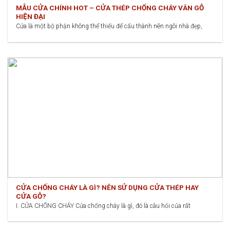
MẪU CỬA CHÍNH HOT – CỬA THÉP CHỐNG CHÁY VÂN GỖ
HIỆN ĐẠI
Cửa là một bộ phận không thể thiếu để cấu thành nên ngôi nhà đẹp,
CỬA CHỐNG CHÁY LÀ GÌ? NÊN SỬ DỤNG CỬA THÉP HAY
CỬA GỖ?
I. CỬA CHỐNG CHÁY Cửa chống cháy là gì, đó là câu hỏi của rất