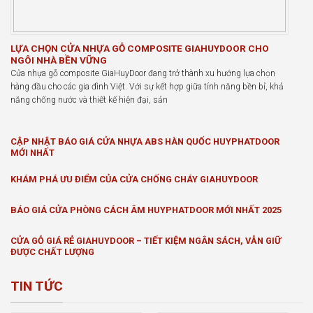
LỰA CHỌN CỬA NHỰA GỖ COMPOSITE GIAHUYDOOR CHO
NGÔI NHÀ BỀN VỮNG
Cửa nhựa gỗ composite GiaHuyDoor đang trở thành xu hướng lựa chọn
hàng đầu cho các gia đình Việt. Với sự kết hợp giữa tính năng bền bỉ, khả
năng chống nước và thiết kế hiện đại, sản
CẬP NHẬT BÁO GIÁ CỬA NHỰA ABS HÀN QUỐC HUYPHATDOOR
MỚI NHẤT
KHÁM PHÁ ƯU ĐIỂM CỦA CỬA CHỐNG CHÁY GIAHUYDOOR
BÁO GIÁ CỬA PHÒNG CÁCH ÂM HUYPHATDOOR MỚI NHẤT 2025
CỬA GỖ GIÁ RẺ GIAHUYDOOR – TIẾT KIỆM NGÂN SÁCH, VẪN GIỮ
ĐƯỢC CHẤT LƯỢNG
TIN TỨC