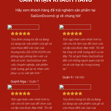
Hãy xem khách hàng đã trải nghiệm sản phẩm tại
SaiGonDoornói gì về chúng tôi!
"Đội ngũ nhân viên nhiệt tình tư
"Gia đình chúng tôi đã và đang
"Đội ngũ nhâ
vấn cho tôi làm sao để chọn cửa
sử dụng các sản phẩm cửa gỗ và
vấn cho tôi
và lắp cửa được đẹp nhất. Tôi rất
cửa nhựa ABS các loại của
và lắp cửa đ
hài lòng về chất lượng dịch vụ tại
thương hiệu SÀI GÒN DOOR cho
hài lòng về 
đây. Tôi sẽ giới thiệu SaiGonDoor
phòng ngủ, phòng làm việc và
đây. Tôi sẽ 
đến với những người quen của tôi
nhà vệ sinh. SaiGonDoor làm
đến với nhữn
và sẽ còn hợp tác trong tương
việc chuyên nghiệp, sản phẩm
và sẽ còn hợ
lai."
chất lượng, giá lại rẻ, nhân viên
lai."
phục vụ tư vấn tận tình."
Quận 9
/
Hà Nội
Quận 9
/
H
Quỳnh Nga
/
Quận 7
"Gia đình chúng tôi đã và đang
"Đội ngũ nhân viên nhiệt tình tư
"Gia đình ch
sử dụng các sản phẩm cửa gỗ và
vấn cho tôi làm sao để chọn cửa
sử dụng các
cửa nhựa ABS các loại của
và lắp cửa được đẹp nhất. Tôi rất
cửa nhựa AB