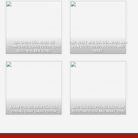
LỰA CHỌN CỬA NHỰA GỖ
CẬP NHẬT BÁO GIÁ CỬA NHỰA ABS
COMPOSITE GIAHUYDOOR CHO
HÀN QUỐC HUYPHATDOOR MỚI
NGÔI NHÀ BỀN VỮNG
NHẤT
KHÁM PHÁ ƯU ĐIỂM CỦA CỬA
BÁO GIÁ CỬA PHÒNG CÁCH ÂM
CHỐNG CHÁY GIAHUYDOOR
HUYPHATDOOR MỚI NHẤT 2025