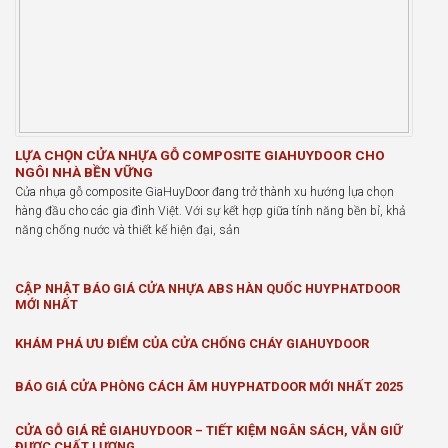
LỰA CHỌN CỬA NHỰA GỖ COMPOSITE GIAHUYDOOR CHO
NGÔI NHÀ BỀN VỮNG
Cửa nhựa gỗ composite GiaHuyDoor đang trở thành xu hướng lựa chọn
hàng đầu cho các gia đình Việt. Với sự kết hợp giữa tính năng bền bỉ, khả
năng chống nước và thiết kế hiện đại, sản
CẬP NHẬT BÁO GIÁ CỬA NHỰA ABS HÀN QUỐC HUYPHATDOOR
MỚI NHẤT
KHÁM PHÁ ƯU ĐIỂM CỦA CỬA CHỐNG CHÁY GIAHUYDOOR
BÁO GIÁ CỬA PHÒNG CÁCH ÂM HUYPHATDOOR MỚI NHẤT 2025
CỬA GỖ GIÁ RẺ GIAHUYDOOR – TIẾT KIỆM NGÂN SÁCH, VẪN GIỮ
ĐƯỢC CHẤT LƯỢNG