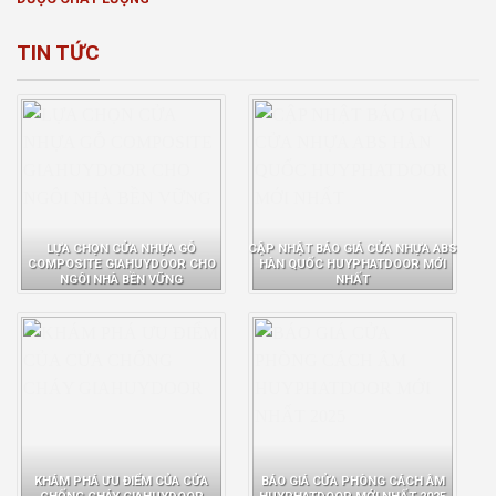
TIN TỨC
LỰA CHỌN CỬA NHỰA GỖ
CẬP NHẬT BÁO GIÁ CỬA NHỰA ABS
COMPOSITE GIAHUYDOOR CHO
HÀN QUỐC HUYPHATDOOR MỚI
NGÔI NHÀ BỀN VỮNG
NHẤT
KHÁM PHÁ ƯU ĐIỂM CỦA CỬA
BÁO GIÁ CỬA PHÒNG CÁCH ÂM