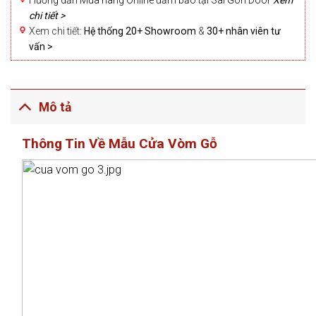
Hướng dẫn Mua hàng Online đảm bảo tại Sài Gòn Door
Xem
chi tiết >
Xem chi tiết:
Hệ thống 20+ Showroom
&
30+ nhân viên tư
vấn >
Mô tả
Thông Tin Về Mẫu Cửa Vòm Gỗ