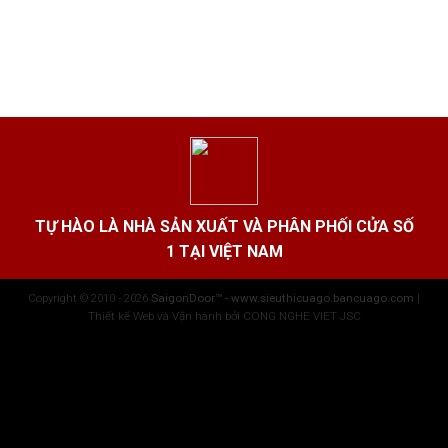
TỰ HÀO LÀ NHÀ SẢN XUẤT VÀ PHÂN PHỐI CỬA SỐ
1 TẠI VIỆT NAM
Copyright © 2010 - 2026
SaigonDoor™ - www.sieuthicuago.bancuago.com
|
Thiết kế Web và Vận hành bởi CONG NGHE VIET JSC