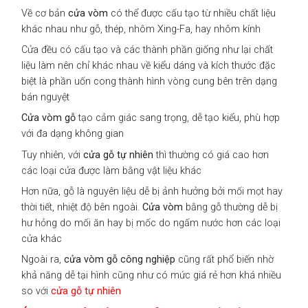
Về cơ bản
cửa vòm
có thể được cấu tạo từ nhiều chất liệu
khác nhau như gỗ, thép, nhôm Xing-Fa, hay nhôm kính
Cửa đều có cấu tạo và các thành phần giống như lại chất
liệu làm nên chỉ khác nhau về kiểu dáng và kích thước đặc
biệt là phần uốn cong thành hình vòng cung bên trên dạng
bán nguyệt
Cửa vòm gỗ
tạo cảm giác sang trọng, dễ tạo kiểu, phù hợp
với đa dạng không gian
Tuy nhiên, với
cửa gỗ tự nhiên
thì thường có giá cao hơn
các loại cửa được làm bằng vật liệu khác
Hơn nữa, gỗ là nguyên liệu dễ bị ảnh hưởng bởi mối mọt hay
thời tiết, nhiệt độ bên ngoài.
Cửa vòm
bằng gỗ thường dễ bị
hư hỏng do mối ăn hay bị mốc do ngấm nước hơn các loại
cửa khác
Ngoài ra,
cửa vòm gỗ công nghiệp
cũng rất phổ biến nhờ
khả năng dễ tại hình cũng như có mức giá rẻ hơn khá nhiều
so với
cửa gỗ tự nhiên