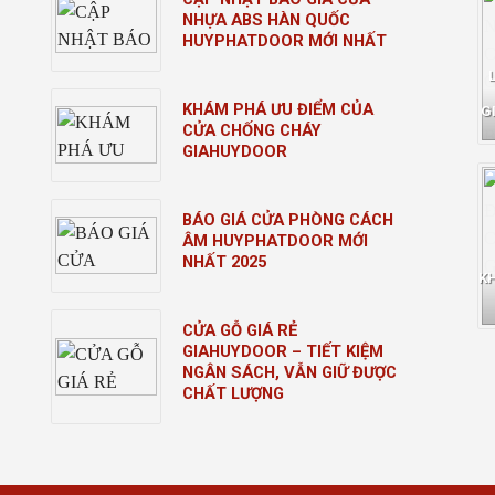
NHỰA ABS HÀN QUỐC
HUYPHATDOOR MỚI NHẤT
KHÁM PHÁ ƯU ĐIỂM CỦA
G
CỬA CHỐNG CHÁY
GIAHUYDOOR
BÁO GIÁ CỬA PHÒNG CÁCH
ÂM HUYPHATDOOR MỚI
NHẤT 2025
K
CỬA GỖ GIÁ RẺ
GIAHUYDOOR – TIẾT KIỆM
NGÂN SÁCH, VẪN GIỮ ĐƯỢC
CHẤT LƯỢNG