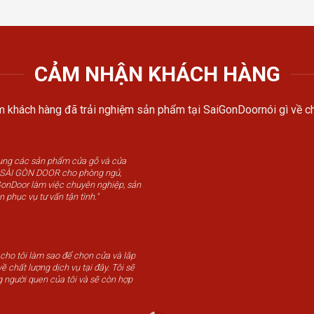
CẢM NHẬN KHÁCH HÀNG
 khách hàng đã trải nghiệm sản phẩm tại SaiGonDoornói gì về ch
dụng các sản phẩm cửa gỗ và cửa
u SÀI GÒN DOOR cho phòng ngủ,
GonDoor làm việc chuyên nghiệp, sản
n phục vụ tư vấn tận tình."
 cho tôi làm sao để chọn cửa và lắp
ề chất lượng dịch vụ tại đây. Tôi sẽ
g người quen của tôi và sẽ còn hợp