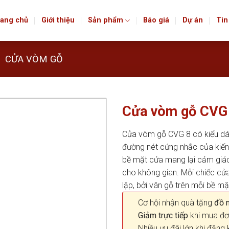
ang chủ
Giới thiệu
Sản phẩm
Báo giá
Dự án
Tin
CỬA VÒM GỖ
Cửa vòm gỗ CVG
Cửa vòm gỗ CVG 8 có kiểu d
đường nét cứng nhắc của kiến 
bề mặt cửa mang lại cảm giác
cho không gian. Mỗi chiếc cửa
lặp, bởi vân gỗ trên mỗi bề mặ
Cơ hội nhận quà tặng
đồ nộ
Giảm trực tiếp
khi mua đơ
Nhiều ưu đãi lớn khi đăng 