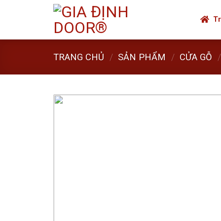
Skip
to
Tr
content
TRANG CHỦ
/
SẢN PHẨM
/
CỬA GỖ
/