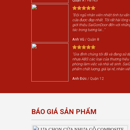
Quận 9
/
Hà Nội
"Đội ngũ nhân viên nhiệt tình tư vấn
cửa được đẹp nhất. Tôi rất hài lòng v
giới thiệu SaiGonDoor đến với nhữn
tác trong tương lai..."
Anh Vũ
/
Quận 8
"Gia đình chúng tôi đã và đang sử 
nhựa ABS các loại của thương hiệ
phòng làm việc và nhà vệ sinh. Sai
phẩm chất lượng, giá lại rẻ, nhân viê
Anh Đức
/
Quận 12
BÁO GIÁ SẢN PHẨM