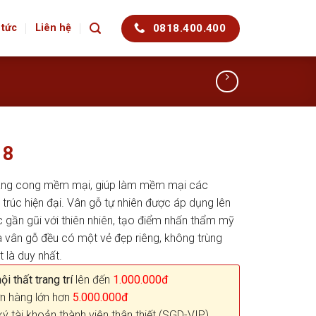
0818.400.400
 tức
Liên hệ
 8
áng cong mềm mại, giúp làm mềm mại các
trúc hiện đại. Vân gỗ tự nhiên được áp dụng lên
 gần gũi với thiên nhiên, tạo điểm nhấn thẩm mỹ
 vân gỗ đều có một vẻ đẹp riêng, không trùng
t là duy nhất.
i thất trang trí
lên đến
1.000.000đ
n hàng lớn hơn
5.000.000đ
ký tài khoản thành viên thân thiết (SGD-VIP)