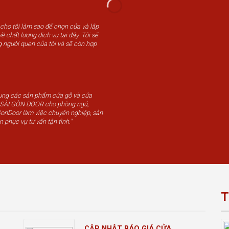
 cho tôi làm sao để chọn cửa và lắp
ề chất lượng dịch vụ tại đây. Tôi sẽ
g người quen của tôi và sẽ còn hợp
dụng các sản phẩm cửa gỗ và cửa
u SÀI GÒN DOOR cho phòng ngủ,
GonDoor làm việc chuyên nghiệp, sản
n phục vụ tư vấn tận tình."
T
CẬP NHẬT BÁO GIÁ CỬA