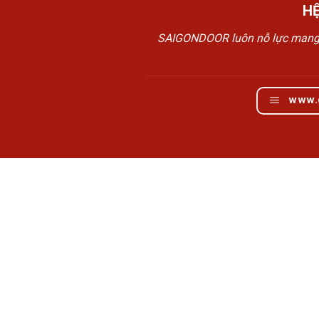
H
SAIGONDOOR luôn nỗ lực mang đế
www.