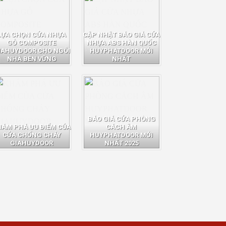
LỰA CHỌN CỬA NHỰA
CẬP NHẬT BÁO GIÁ CỬA
GỖ COMPOSITE
NHỰA ABS HÀN QUỐC
IAHUYDOOR CHO NGÔI
HUYPHATDOOR MỚI
NHÀ BỀN VỮNG
NHẤT
BÁO GIÁ CỬA PHÒNG
HÁM PHÁ ƯU ĐIỂM CỦA
CÁCH ÂM
CỬA CHỐNG CHÁY
HUYPHATDOOR MỚI
GIAHUYDOOR
NHẤT 2025