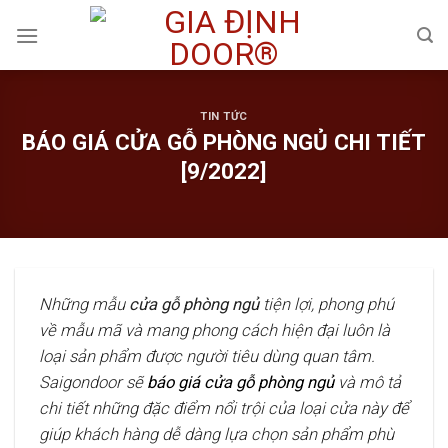
Skip
to
content
TIN TỨC
BÁO GIÁ CỬA GỖ PHÒNG NGỦ CHI TIẾT
[9/2022]
Những mẫu
cửa gỗ phòng ngủ
tiện lợi, phong phú
về mẫu mã và mang phong cách hiện đại luôn là
loại sản phẩm được người tiêu dùng quan tâm.
Saigondoor sẽ
báo giá cửa gỗ phòng ngủ
và mô tả
chi tiết những đặc điểm nổi trội của loại cửa này để
giúp khách hàng dễ dàng lựa chọn sản phẩm phù