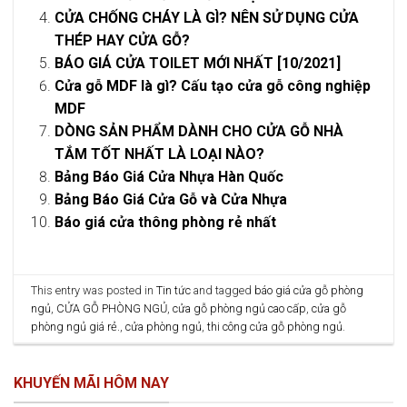
CỬA CHỐNG CHÁY LÀ GÌ? NÊN SỬ DỤNG CỬA
THÉP HAY CỬA GỖ?
BÁO GIÁ CỬA TOILET MỚI NHẤT [10/2021]
Cửa gỗ MDF là gì? Cấu tạo cửa gỗ công nghiệp
MDF
DÒNG SẢN PHẨM DÀNH CHO CỬA GỖ NHÀ
TẮM TỐT NHẤT LÀ LOẠI NÀO?
Bảng Báo Giá Cửa Nhựa Hàn Quốc
Bảng Báo Giá Cửa Gỗ và Cửa Nhựa
Báo giá cửa thông phòng rẻ nhất
This entry was posted in
Tin tức
and tagged
báo giá cửa gỗ phòng
ngủ
,
CỬA GỖ PHÒNG NGỦ
,
cửa gỗ phòng ngủ cao cấp
,
cửa gỗ
phòng ngủ giá rẻ.
,
cửa phòng ngủ
,
thi công cửa gỗ phòng ngủ
.
KHUYẾN MÃI HÔM NAY