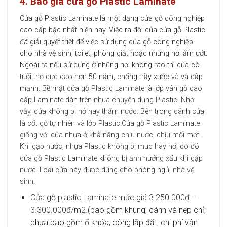
4. Báo giá cửa gỗ Plastic Laminate
Cửa gỗ Plastic Laminate là một dạng cửa gỗ công nghiệp
cao cấp bậc nhất hiện nay. Việc ra đời của cửa gỗ Plastic
đã giải quyết triệt để việc sử dụng cửa gỗ công nghiệp
cho nhà vệ sinh, toilet, phòng giặt hoặc những nơi ẩm ướt.
Ngoài ra nếu sử dụng ở những nơi không ráo thì cửa có
tuổi thọ cực cao hơn 50 năm, chống trầy xước và va đập
mạnh.
Bề mặt cửa gỗ Plastic Laminate là lớp vân gỗ cao
cấp Laminate dán trên nhựa chuyên dụng Plastic. Nhờ
vậy, cửa không bị nở hay thấm nước. Bên trong cánh cửa
là cốt gỗ tự nhiên và lớp Plastic.
Cửa gỗ Plastic Laminate
giống với cửa nhựa ở khả năng chịu nước, chịu mối mọt.
Khi gặp nước, nhựa Plastic không bị mục hay nở, do đó
cửa gỗ Plastic Laminate không bị ảnh hưởng xấu khi gặp
nước.
Loại cửa này được dùng cho phòng ngủ, nhà vệ
sinh.
Cửa gỗ plastic Laminate mức giá 3.250.000đ –
3.300.000đ/m2.
(bao gồm khung, cánh và nẹp chỉ;
chưa bao gồm ổ khóa, công lắp đặt, chi phí vận