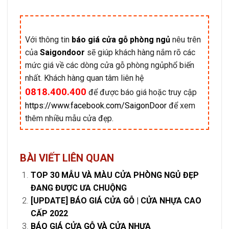
Với thông tin
báo giá cửa gỗ phòng ngủ
nêu trên
của
Saigondoor
sẽ giúp khách hàng nắm rõ các
mức giá về các dòng cửa gỗ phòng ngủphổ biến
nhất. Khách hàng quan tâm liên hệ
0818.400.400
để được báo giá hoặc truy cập
https://www.facebook.com/SaigonDoor
để xem
thêm nhiều mẫu cửa đẹp.
BÀI VIẾT LIÊN QUAN
TOP 30 MẪU VÀ MÀU CỬA PHÒNG NGỦ ĐẸP
ĐANG ĐƯỢC ƯA CHUỘNG
[UPDATE] BÁO GIÁ CỬA GỖ | CỬA NHỰA CAO
CẤP 2022
BÁO GIÁ CỬA GỖ VÀ CỬA NHỰA