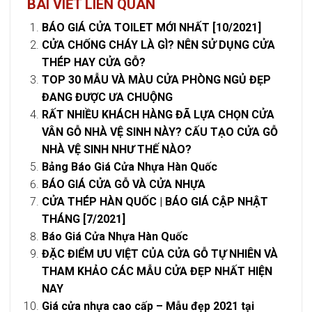
BÀI VIẾT LIÊN QUAN
BÁO GIÁ CỬA TOILET MỚI NHẤT [10/2021]
CỬA CHỐNG CHÁY LÀ GÌ? NÊN SỬ DỤNG CỬA
THÉP HAY CỬA GỖ?
TOP 30 MẪU VÀ MÀU CỬA PHÒNG NGỦ ĐẸP
ĐANG ĐƯỢC ƯA CHUỘNG
RẤT NHIỀU KHÁCH HÀNG ĐÃ LỰA CHỌN CỬA
VÂN GỖ NHÀ VỆ SINH NÀY? CẤU TẠO CỬA GỖ
NHÀ VỆ SINH NHƯ THẾ NÀO?
Bảng Báo Giá Cửa Nhựa Hàn Quốc
BÁO GIÁ CỬA GỖ VÀ CỬA NHỰA
CỬA THÉP HÀN QUỐC | BÁO GIÁ CẬP NHẬT
THÁNG [7/2021]
Báo Giá Cửa Nhựa Hàn Quốc
ĐẶC ĐIỂM ƯU VIỆT CỦA CỬA GỖ TỰ NHIÊN VÀ
THAM KHẢO CÁC MẪU CỬA ĐẸP NHẤT HIỆN
NAY
Giá cửa nhựa cao cấp – Mẫu đẹp 2021 tại