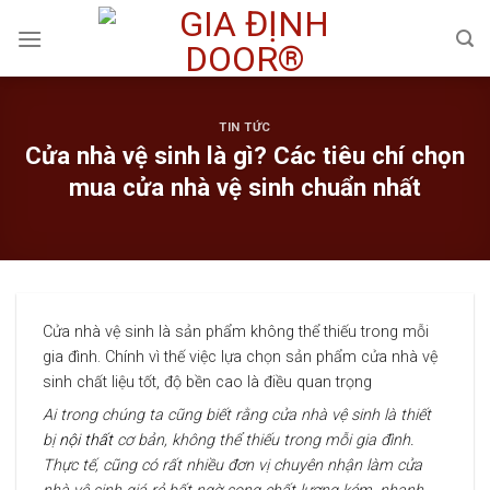
Skip
to
content
TIN TỨC
Cửa nhà vệ sinh là gì? Các tiêu chí chọn
mua cửa nhà vệ sinh chuẩn nhất
Cửa nhà vệ sinh là sản phẩm không thể thiếu trong mỗi
gia đình. Chính vì thế việc lựa chọn sản phẩm cửa nhà vệ
sinh chất liệu tốt, độ bền cao là điều quan trọng
Ai trong chúng ta cũng biết rằng cửa nhà vệ sinh là thiết
bị
nội thất
cơ bản, không thể thiếu trong mỗi gia đình.
Thực tế, cũng có rất nhiều đơn vị chuyên nhận làm cửa