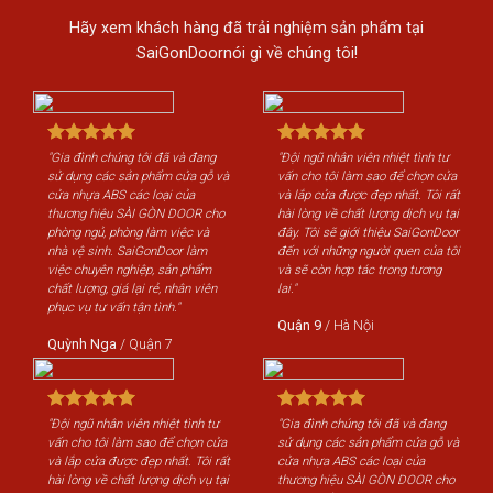
Hãy xem khách hàng đã trải nghiệm sản phẩm tại
SaiGonDoornói gì về chúng tôi!
ệt tình tư
"Gia đình chúng tôi đã và đang
"Đội ngũ nhân viên nhiệt tình tư
để chọn cửa
sử dụng các sản phẩm cửa gỗ và
vấn cho tôi làm sao để chọn cửa
hất. Tôi rất
cửa nhựa ABS các loại của
và lắp cửa được đẹp nhất. Tôi rất
 dịch vụ tại
thương hiệu SÀI GÒN DOOR cho
hài lòng về chất lượng dịch vụ tại
u SaiGonDoor
phòng ngủ, phòng làm việc và
đây. Tôi sẽ giới thiệu SaiGonDoor
quen của tôi
nhà vệ sinh. SaiGonDoor làm
đến với những người quen của tôi
ong tương
việc chuyên nghiệp, sản phẩm
và sẽ còn hợp tác trong tương
chất lượng, giá lại rẻ, nhân viên
lai."
phục vụ tư vấn tận tình."
Quận 9
/
Hà Nội
Quỳnh Nga
/
Quận 7
ã và đang
"Đội ngũ nhân viên nhiệt tình tư
"Gia đình chúng tôi đã và đang
m cửa gỗ và
vấn cho tôi làm sao để chọn cửa
sử dụng các sản phẩm cửa gỗ và
i của
và lắp cửa được đẹp nhất. Tôi rất
cửa nhựa ABS các loại của
N DOOR cho
hài lòng về chất lượng dịch vụ tại
thương hiệu SÀI GÒN DOOR cho