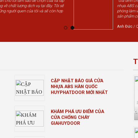
vấn cho tôi làm sao để chọn cửa và lắp
"Gia đình c
g về chất lượng dịch vụ tại đây. Tôi sẽ
nhựa ABS cá
ững người quen của tôi và sẽ còn hợp
phòng làm v
sản phẩm chấ
Anh Đức
/
Q
T
CẬP NHẬT BÁO GIÁ CỬA
NHỰA ABS HÀN QUỐC
HUYPHATDOOR MỚI NHẤT
KHÁM PHÁ ƯU ĐIỂM CỦA
G
CỬA CHỐNG CHÁY
GIAHUYDOOR