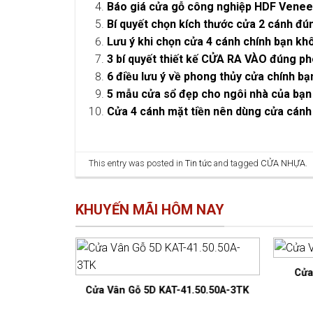
Báo giá cửa gỗ công nghiệp HDF Venee
Bí quyết chọn kích thước cửa 2 cánh đú
Lưu ý khi chọn cửa 4 cánh chính bạn kh
3 bí quyết thiết kế CỬA RA VÀO đúng ph
6 điều lưu ý về phong thủy cửa chính bạ
5 mẫu cửa sổ đẹp cho ngôi nhà của bạn
Cửa 4 cánh mặt tiền nên dùng cửa cánh
This entry was posted in
Tin tức
and tagged
CỬA NHỰA
.
KHUYẾN MÃI HÔM NAY
Cửa
51.51A-3TK
Cửa Vân Gỗ 5D KAT-41.50.50A-3TK