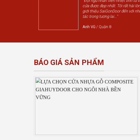
"Đội ngũ nhân viên nhiệt tình tư 
cửa được đẹp nhất. Tôi rất hài lòn
giới thiệu SaiGonDoor đến với nh
tác trong tương lai..."
Anh Vũ
/
Quận 8
BÁO GIÁ SẢN PHẨM