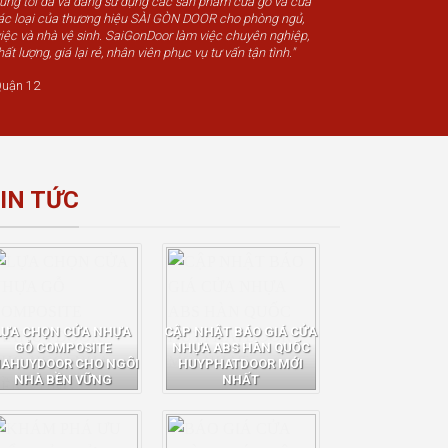
húng tôi đã và đang sử dụng các sản phẩm cửa gỗ và cửa
c loại của thương hiệu SÀI GÒN DOOR cho phòng ngủ,
iệc và nhà vệ sinh. SaiGonDoor làm việc chuyên nghiệp,
t lượng, giá lại rẻ, nhân viên phục vụ tư vấn tận tình."
uận 12
IN TỨC
LỰA CHỌN CỬA NHỰA
CẬP NHẬT BÁO GIÁ CỬA
GỖ COMPOSITE
NHỰA ABS HÀN QUỐC
IAHUYDOOR CHO NGÔI
HUYPHATDOOR MỚI
NHÀ BỀN VỮNG
NHẤT