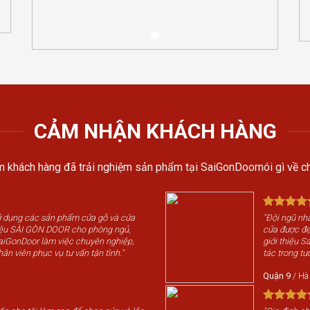
CẢM NHẬN KHÁCH HÀNG
 khách hàng đã trải nghiệm sản phẩm tại SaiGonDoornói gì về ch
sử dụng các sản phẩm cửa gỗ và cửa
"Đội ngũ nhâ
iệu SÀI GÒN DOOR cho phòng ngủ,
cửa được đẹp
SaiGonDoor làm việc chuyên nghiệp,
giới thiệu 
hân viên phục vụ tư vấn tận tình."
tác trong tươ
Quận 9
/
Hà