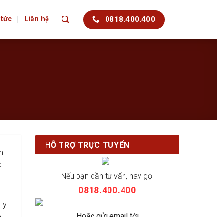
0818.400.400
 tức
Liên hệ
HỖ TRỢ TRỰC TUYẾN
n
a
Nếu bạn cần tư vấn, hãy gọi
0818.400.400
lý.
Hoặc gửi email tới
n