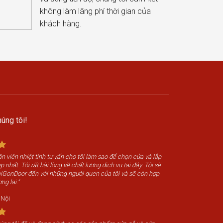
không làm lãng phí thời gian của
khách hàng.
úng tôi!
n viên nhiệt tình tư vấn cho tôi làm sao để chọn cửa và lắp
 nhất. Tôi rất hài lòng về chất lượng dịch vụ tại đây. Tôi sẽ
SaiGonDoor đến với những người quen của tôi và sẽ còn hợp
ng lai."
 Nội