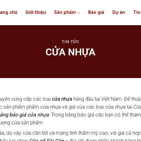
ang chủ
Giới thiệu
Sản phẩm
Báo giá
Dự án
Tin
TIN TỨC
CỬA NHỰA
chuyên cung cấp các loại
cửa nhựa
hàng đầu tại Việt Nam. Để thuậ
c sản phẩm phẩm cửa nhựa và giá của các loại cửa nhựa tại Cử
ảng báo giá cửa nhựa
. Trong bảng báo giá các bạn có thể tham
 lượng của sản phẩm.
, do vậy cửa cần tốt và mang tính thẩm mỹ cao, với giá cả hợp 
 hãy lựa chọn
Cửa gỗ Sài Gòn
– địa chỉ được nhiều khách hàng ti