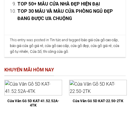
TOP 50+ MẪU CỬA NHÀ ĐẸP HIỆN ĐẠI
TOP 30 MẪU VÀ MÀU CỬA PHÒNG NGỦ ĐẸP
ĐANG ĐƯỢC ƯA CHUỘNG
This entry was posted in
Tin tức
and tagged
báo giá cửa gỗ cao cấp
,
báo giá cửa gỗ giá rẻ
,
cửa gỗ cao cấp
,
cửa gỗ đẹp
,
cửa gỗ giá rẻ
,
cửa
gỗ tự nhiên
,
Cửa Sổ
,
thi công cửa gỗ
.
KHUYẾN MÃI HÔM NAY
Cửa Vân Gỗ 5D KAT-41.52.52A-
Cửa Vân Gỗ 5D KAT-22.50-2TK
4TK