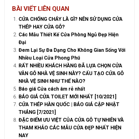
BÀI VIẾT LIÊN QUAN
CỬA CHỐNG CHÁY LÀ GÌ? NÊN SỬ DỤNG CỬA
THÉP HAY CỬA GỖ?
Các Mẫu Thiết Kế Cửa Phòng Ngủ Đẹp Hiện
Đại
Đem Lại Sự Đa Dạng Cho Không Gian Sống Với
Nhiều Loại Cửa Phong Phú
RẤT NHIỀU KHÁCH HÀNG ĐÃ LỰA CHỌN CỬA
VÂN GỖ NHÀ VỆ SINH NÀY? CẤU TẠO CỬA GỖ
NHÀ VỆ SINH NHƯ THẾ NÀO?
Báo giá Cửa cách âm rẻ nhất
BÁO GIÁ CỬA TOILET MỚI NHẤT [10/2021]
CỬA THÉP HÀN QUỐC | BÁO GIÁ CẬP NHẬT
THÁNG [7/2021]
ĐẶC ĐIỂM ƯU VIỆT CỦA CỬA GỖ TỰ NHIÊN VÀ
THAM KHẢO CÁC MẪU CỬA ĐẸP NHẤT HIỆN
NAY